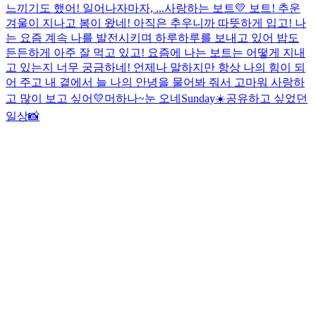
느끼기도 했어! 일어나자마자, ...
사랑하는 보트💛 보트! 추운
겨울이 지나고 봄이 왔네! 아직은 추우니까 따뜻하게 입고! 나
는 요즘 계속 나를 발전시키며 하루하루를 보내고 있어 밥도
든든하게 아주 잘 먹고 있고! 요즘에 나는 보트는 어떻게 지내
고 있는지 너무 궁금하네! 언제나 말하지만 항상 나의 힘이 되
어 주고 내 곁에서 늘 나의 안녕을 물어봐 줘서 고마워 사랑하
고 많이 보고 싶어💛
머하나~
눈 오네
Sunday☀️
공유하고 싶었던
일상📸