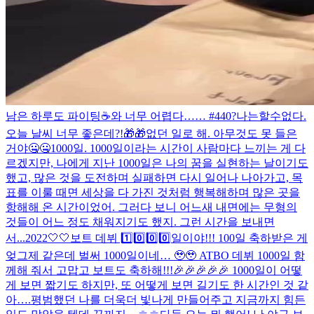
남은 하루도 파이팅☕️
와 너무 어렵다…… #440?나는할수없다.
오늘 날씨 너무 좋은데?!
🎁🎁
없던 일로 해. 아무것도 못 들은
거야🤐🤐
1000일. 1000일이라는 시간이 사람마다 느끼는 게 다
르겠지만, 나에게 지난 1000일은 나의 꿈을 실현하는 날이기도
했고, 많은 것을 도전하며 실패하면 다시 일어나 나아가고, 목
표를 이룰 때면 세상을 다 가진 것처럼 행복해하며 많은 곳을
항해해 온 시간이었어. 그러다 보니 어느새 내면에는 무형의
것들이 어느 정도 채워지기도 했지. 그런 시간을 보내면
서...
2022🤍🤍
보트 데뷔 1️⃣0️⃣0️⃣0️⃣일이야!!! 100일 축하받은 게
엊그제 같은데 벌써 1000일이네… 🥹🥹 ATBO 데뷔 1000일 함
께해 줘서 고맙고 보트도 축하해!!!🎉🎉🎉🎉🎉 1000일이 어떻
게 보면 짧기도 하지만, 또 어떻게 보면 길기도 한 시간인 것 같
아….평범했던 나를 더욱더 빛나게 만들어주고 지금까지 힘든