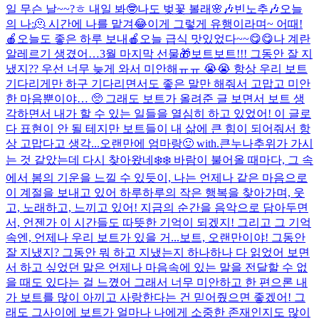
일 무슨 날~~?ㅎ 내일 봐🤓
나도 벚꽃 볼래🌸
🎶빈노추🎶
오늘
의 나:🫠 시간에 나를 맡겨😂
이게 그렇게 유행이라며~ 어때!
🍎오늘도 좋은 하루 보내🍎
오늘 급식 맛있었다~~😋😋
나 계란
알레르기 생겼어…
3월 마지막 선물🎁
보트보트!!! 그동안 잘 지
냈지?? 우선 너무 늦게 와서 미안해ㅠㅠ 😭😭 항상 우리 보트
기다리게만 하구 기다리면서도 좋은 말만 해줘서 고맙고 미안
한 마음뿐이야… 🥺 그래도 보트가 올려준 글 보면서 보트 생
각하면서 내가 할 수 있는 일들을 열심히 하고 있었어! 이 글로
다 표현이 안 될 테지만 보트들이 내 삶에 큰 힘이 되어줘서 항
상 고맙다고 생각...
오랜만에 엄마랑🙂 with.큰누나
추위가 가시
는 것 같았는데 다시 찾아왔네❄️❄️ 바람이 불어올 때마다, 그 속
에서 봄의 기운을 느낄 수 있듯이, 나는 언제나 같은 마음으로
이 계절을 보내고 있어 하루하루의 작은 행복을 찾아가며, 웃
고, 노래하고, 느끼고 있어! 지금의 순간을 음악으로 담아두면
서, 언젠가 이 시간들도 따뜻한 기억이 되겠지! 그리고 그 기억
속엔, 언제나 우리 보트가 있을 거...
보트, 오랜만이야! 그동안
잘 지냈지? 그동안 뭐 하고 지냈는지 하나하나 다 읽었어 보면
서 하고 싶었던 말은 언제나 마음속에 있는 말을 전달할 수 없
을 때도 있다는 걸 느꼈어 그래서 너무 미안하고 한 편으론 내
가 보트를 많이 아끼고 사랑한다는 건 믿어줬으면 좋겠어! 그
래도 그사이에 보트가 얼마나 나에게 소중한 존재인지도 많이