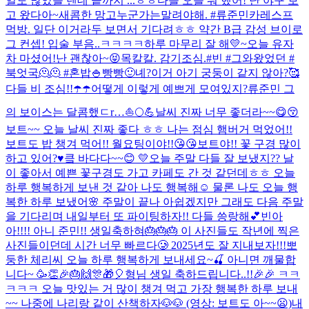
일도 많았을 텐데 끝까지 ...
ㅎㅎ다들 오늘 뭐 했어! 난 야구 보
고 왔다아~
새콤한 망고
누군가는말려야해. #류준민
카레스프
먹방. 일단 이거라두 보면서 기다려ㅎㅎ 약간 B급 감성 브이로
그 컨셉! 입술 부음..ㅋㅋㅋㅋ
하루 마무리 잘 해💛~
오늘 유자
차 마셨어!
난 괜찮아~😝
목칼칼. 감기조심.
#빈 #그와왔었던 #
북엇국🫠🫠 #혼밥🍚
빵빵🙂
녜?
이거 아기 궁둥이 같지 않아?🥰
다들 비 조심!!☂️☂️
어떻게 이렇게 예쁘게 모여있지?
류준민 그
의 보이스는 달콤했ㄷr…
⛵️🌕💪
날씨 진짜 너무 좋더라~~😋😚
보트~~ 오늘 날씨 진짜 좋다 ㅎㅎ 나는 점심 햄버거 먹었어!!
보트도 밥 챙겨 먹어!! 월요팅이야!!😘😘
보트야!! 꽃 구경 많이
하고 있어?♥️
킄 바다다~~😊 💛
오늘 주말 다들 잘 보냈지?? 날
이 좋아서 예쁜 꽃구경도 가고 카페도 간 것 같던데ㅎㅎ 오늘
하루 행복하게 보낸 것 같아 나도 행복해☺️ 물론 나도 오늘 행
복한 하루 보냈어🌸 주말이 끝나 아쉽겠지만 그래도 다음 주말
을 기다리며 내일부터 또 파이팅하자!! 다들 씅랑해💕
빈아
아!!!! 아니 준민!! 생일축하혀🎂🎂🎂 이 사진들도 작년에 찍은
사진들이던데 시간 너무 빠르다🥲 2025년도 잘 지내보자!!!
뽀
둥한 체리씨 오늘 하루 행복하게 보내세요~🍒 아니면 깨물합
니다~ 🥳👏🎉🎂🙌🎊🎁🎈
형님 생일 축하드립니다..!!🎉🎉 ㅋㅋ
ㅋㅋㅋ 오늘 맛있는 거 많이 챙겨 먹고 가장 행복한 하루 보내
~~ 나중에 나리랑 같이 산책하자🐶🐶 (영상: 보트도 아~~😦)
내