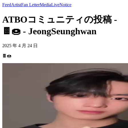
Feed
Artist
Fan Letter
Media
Live
Notice
ATBOコミュニティの投稿 -
🍫🍩 - JeongSeunghwan
2025 年 4 月 24 日
🍫🍩