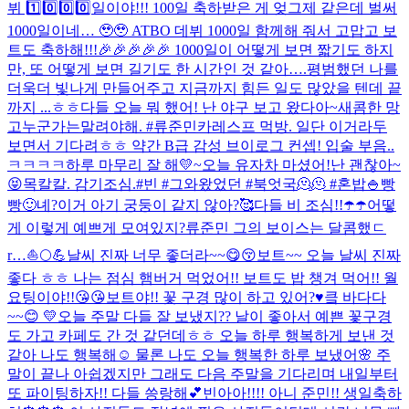
뷔 1️⃣0️⃣0️⃣0️⃣일이야!!! 100일 축하받은 게 엊그제 같은데 벌써
1000일이네… 🥹🥹 ATBO 데뷔 1000일 함께해 줘서 고맙고 보
트도 축하해!!!🎉🎉🎉🎉🎉 1000일이 어떻게 보면 짧기도 하지
만, 또 어떻게 보면 길기도 한 시간인 것 같아….평범했던 나를
더욱더 빛나게 만들어주고 지금까지 힘든 일도 많았을 텐데 끝
까지 ...
ㅎㅎ다들 오늘 뭐 했어! 난 야구 보고 왔다아~
새콤한 망
고
누군가는말려야해. #류준민
카레스프 먹방. 일단 이거라두
보면서 기다려ㅎㅎ 약간 B급 감성 브이로그 컨셉! 입술 부음..
ㅋㅋㅋㅋ
하루 마무리 잘 해💛~
오늘 유자차 마셨어!
난 괜찮아~
😝
목칼칼. 감기조심.
#빈 #그와왔었던 #북엇국🫠🫠 #혼밥🍚
빵
빵🙂
녜?
이거 아기 궁둥이 같지 않아?🥰
다들 비 조심!!☂️☂️
어떻
게 이렇게 예쁘게 모여있지?
류준민 그의 보이스는 달콤했ㄷ
r…
⛵️🌕💪
날씨 진짜 너무 좋더라~~😋😚
보트~~ 오늘 날씨 진짜
좋다 ㅎㅎ 나는 점심 햄버거 먹었어!! 보트도 밥 챙겨 먹어!! 월
요팅이야!!😘😘
보트야!! 꽃 구경 많이 하고 있어?♥️
킄 바다다
~~😊 💛
오늘 주말 다들 잘 보냈지?? 날이 좋아서 예쁜 꽃구경
도 가고 카페도 간 것 같던데ㅎㅎ 오늘 하루 행복하게 보낸 것
같아 나도 행복해☺️ 물론 나도 오늘 행복한 하루 보냈어🌸 주
말이 끝나 아쉽겠지만 그래도 다음 주말을 기다리며 내일부터
또 파이팅하자!! 다들 씅랑해💕
빈아아!!!! 아니 준민!! 생일축하