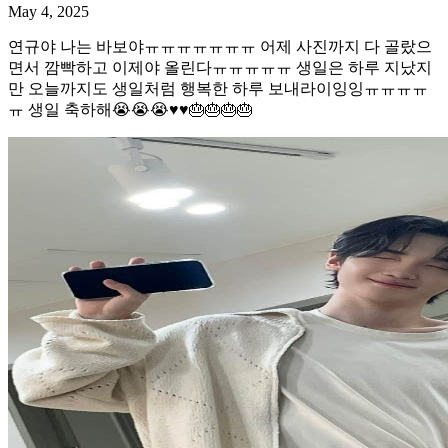
May 4, 2025
연규야 나는 바보야ㅠㅠㅠㅠㅠㅠㅠ 어제 사진까지 다 골랐으
면서 깜빡하고 이제야 올린다ㅠㅠㅠㅠㅠ 생일은 하루 지났지
만 오늘까지도 생일처럼 행복한 하루 보내라이잉잉ㅠㅠㅠㅠ
ㅠ 생일 축하해😭😭😭♥️♥️🎂🎂🎂🎂