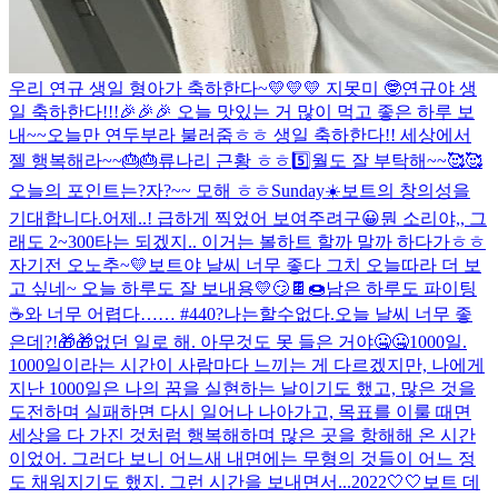
우리 연규 생일 형아가 축하한다~💛💛💛 지못미 🤓
연규야 생
일 축하한다!!!🎉🎉🎉 오늘 맛있는 거 많이 먹고 좋은 하루 보
내~~
오늘만 연두부라 불러줌ㅎㅎ 생일 축하한다!! 세상에서
젤 행복해라~~🎂🎂
류나리 근황 ㅎㅎ
5️⃣월도 잘 부탁해~~🥰🥰
오늘의 포인트는?
자?~~ 모해 ㅎㅎ
Sunday☀️
보트의 창의성을
기대합니다.
어제..! 급하게 찍었어 보여주려구😀
뭔 소리야,, 그
래도 2~300타는 되겠지.. 이거는 볼하트 할까 말까 하다가ㅎㅎ
자기전 오노추~💛
보트야 날씨 너무 좋다 그치 오늘따라 더 보
고 싶네~ 오늘 하루도 잘 보내용💛
😏
🍫🍩
남은 하루도 파이팅
☕️
와 너무 어렵다…… #440?나는할수없다.
오늘 날씨 너무 좋
은데?!
🎁🎁
없던 일로 해. 아무것도 못 들은 거야🤐🤐
1000일.
1000일이라는 시간이 사람마다 느끼는 게 다르겠지만, 나에게
지난 1000일은 나의 꿈을 실현하는 날이기도 했고, 많은 것을
도전하며 실패하면 다시 일어나 나아가고, 목표를 이룰 때면
세상을 다 가진 것처럼 행복해하며 많은 곳을 항해해 온 시간
이었어. 그러다 보니 어느새 내면에는 무형의 것들이 어느 정
도 채워지기도 했지. 그런 시간을 보내면서...
2022🤍🤍
보트 데