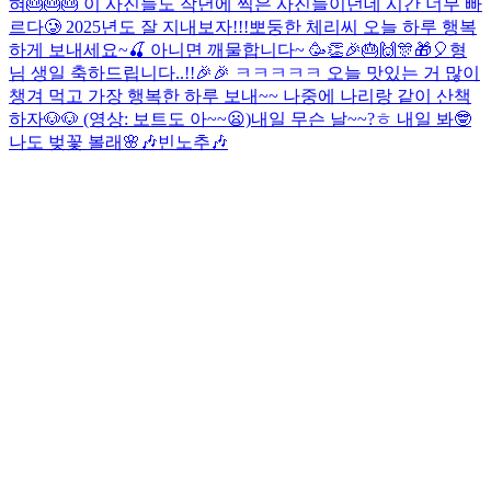
혀🎂🎂🎂 이 사진들도 작년에 찍은 사진들이던데 시간 너무 빠
르다🥲 2025년도 잘 지내보자!!!
뽀둥한 체리씨 오늘 하루 행복
하게 보내세요~🍒 아니면 깨물합니다~ 🥳👏🎉🎂🙌🎊🎁🎈
형
님 생일 축하드립니다..!!🎉🎉 ㅋㅋㅋㅋㅋ 오늘 맛있는 거 많이
챙겨 먹고 가장 행복한 하루 보내~~ 나중에 나리랑 같이 산책
하자🐶🐶 (영상: 보트도 아~~😦)
내일 무슨 날~~?ㅎ 내일 봐🤓
나도 벚꽃 볼래🌸
🎶빈노추🎶