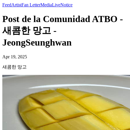
Feed
Artist
Fan Letter
Media
Live
Notice
Post de la Comunidad ATBO -
새콤한 망고 -
JeongSeunghwan
Apr 19, 2025
새콤한 망고