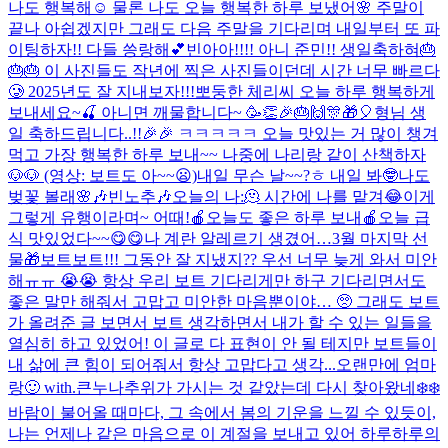
나도 행복해☺️ 물론 나도 오늘 행복한 하루 보냈어🌸 주말이
끝나 아쉽겠지만 그래도 다음 주말을 기다리며 내일부터 또 파
이팅하자!! 다들 씅랑해💕
빈아아!!!! 아니 준민!! 생일축하혀🎂
🎂🎂 이 사진들도 작년에 찍은 사진들이던데 시간 너무 빠르다
🥲 2025년도 잘 지내보자!!!
뽀둥한 체리씨 오늘 하루 행복하게
보내세요~🍒 아니면 깨물합니다~ 🥳👏🎉🎂🙌🎊🎁🎈
형님 생
일 축하드립니다..!!🎉🎉 ㅋㅋㅋㅋㅋ 오늘 맛있는 거 많이 챙겨
먹고 가장 행복한 하루 보내~~ 나중에 나리랑 같이 산책하자
🐶🐶 (영상: 보트도 아~~😦)
내일 무슨 날~~?ㅎ 내일 봐🤓
나도
벚꽃 볼래🌸
🎶빈노추🎶
오늘의 나:🫠 시간에 나를 맡겨😂
이게
그렇게 유행이라며~ 어때!
🍎오늘도 좋은 하루 보내🍎
오늘 급
식 맛있었다~~😋😋
나 계란 알레르기 생겼어…
3월 마지막 선
물🎁
보트보트!!! 그동안 잘 지냈지?? 우선 너무 늦게 와서 미안
해ㅠㅠ 😭😭 항상 우리 보트 기다리게만 하구 기다리면서도
좋은 말만 해줘서 고맙고 미안한 마음뿐이야… 🥺 그래도 보트
가 올려준 글 보면서 보트 생각하면서 내가 할 수 있는 일들을
열심히 하고 있었어! 이 글로 다 표현이 안 될 테지만 보트들이
내 삶에 큰 힘이 되어줘서 항상 고맙다고 생각...
오랜만에 엄마
랑🙂 with.큰누나
추위가 가시는 것 같았는데 다시 찾아왔네❄️❄️
바람이 불어올 때마다, 그 속에서 봄의 기운을 느낄 수 있듯이,
나는 언제나 같은 마음으로 이 계절을 보내고 있어 하루하루의