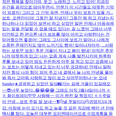
작은 행복을 찾아가며, 웃고, 노래하고, 느끼고 있어! 지금의
순간을 음악으로 담아두면서, 언젠가 이 시간들도 따뜻한 기억
이 되겠지! 그리고 그 기억 속엔, 언제나 우리 보트가 있을 거...
보트, 오랜만이야! 그동안 잘 지냈지? 그동안 뭐 하고 지냈는지
하나하나 다 읽었어 보면서 하고 싶었던 말은 언제나 마음속에
있는 말을 전달할 수 없을 때도 있다는 걸 느꼈어 그래서 너무
미안하고 한 편으론 내가 보트를 많이 아끼고 사랑한다는 건
믿어줬으면 좋겠어! 그래도 그사이에 보트가 얼마나 나에게
소중한 존재인지도 많이 느끼기도 했어! 일어나자마자, ...
사랑
하는 보트💛 보트! 추운 겨울이 지나고 봄이 왔네! 아직은 추우
니까 따뜻하게 입고! 나는 요즘 계속 나를 발전시키며 하루하
루를 보내고 있어 밥도 든든하게 아주 잘 먹고 있고! 요즘에 나
는 보트는 어떻게 지내고 있는지 너무 궁금하네! 언제나 말하
지만 항상 나의 힘이 되어 주고 내 곁에서 늘 나의 안녕을 물어
봐 줘서 고마워 사랑하고 많이 보고 싶어💛
머하나~
눈 오네
Sunday☀️
공유하고 싶었던 일상📸
가는 길에 거울이 있길래오
~~
😎
너무 늦었다..😂😂😂😂 그래도 아직 3월14일이니까 ㅎ
ㅎ 화이트데이💛💛 사랑해~~ 이거 완전 잘 찍었지! ㅎㅎ
주말
아 안녕…
보트 주말 잘 보내~~❣️
🫠낼 주말이다🫠
귀엽지
3/4 개
강. 아침에 눈이 오기도 하고 늦을 것 같은 직감에 백만 년 만에
택시를 탔다. 오늘은 대부분 오리엔테이션으로 수업계획을 듣