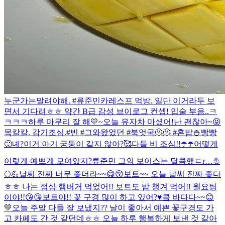
누군가는말려야해. #류준민
카레스프 먹방. 일단 이거라두 보
면서 기다려ㅎㅎ 약간 B급 감성 브이로그 컨셉! 입술 부음..ㅋ
ㅋㅋㅋ
하루 마무리 잘 해💛~
오늘 유자차 마셨어!
난 괜찮아~😝
목칼칼. 감기조심.
#빈 #그와왔었던 #북엇국🫠🫠 #혼밥🍚
빵빵
🙂
녜?
이거 아기 궁둥이 같지 않아?🥰
다들 비 조심!!☂️☂️
어떻게
이렇게 예쁘게 모여있지?
류준민 그의 보이스는 달콤했ㄷr…
⛵️
🌕💪
날씨 진짜 너무 좋더라~~😋😚
보트~~ 오늘 날씨 진짜 좋다
ㅎㅎ 나는 점심 햄버거 먹었어!! 보트도 밥 챙겨 먹어!! 월요팅
이야!!😘😘
보트야!! 꽃 구경 많이 하고 있어?♥️
킄 바다다~~😊
💛
오늘 주말 다들 잘 보냈지?? 날이 좋아서 예쁜 꽃구경도 가
고 카페도 간 것 같던데ㅎㅎ 오늘 하루 행복하게 보낸 것 같아