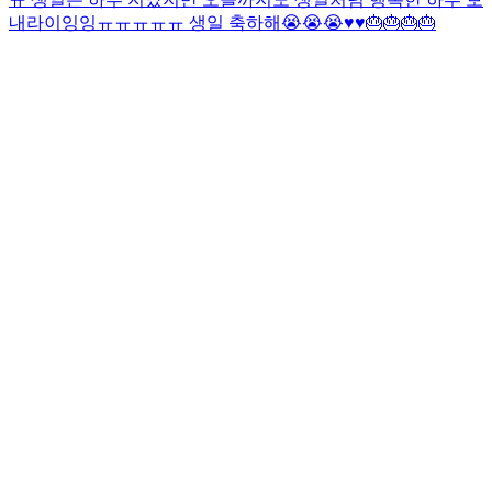
내라이잉잉ㅠㅠㅠㅠㅠ 생일 축하해😭😭😭♥️♥️🎂🎂🎂🎂