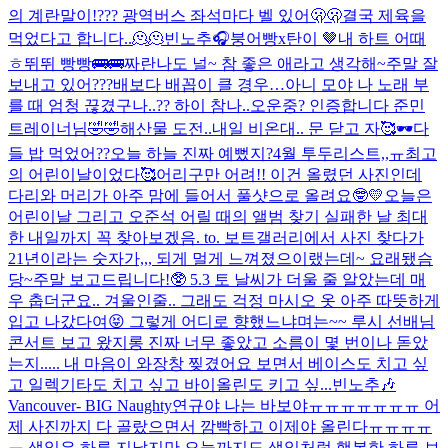
의 계란말이!
??? 광역버스 좌석마다 벨 있어🫢🫢
결국 제육을
먹었다고 합니다..🫠🫠
빈노추🎧
붕어빵x탄이 🤎
내 하트 어때
ㅎ
뛰뛰 빵빵🚌🚌
짜란
나도 널~ 참 좋은 애라고 생각해~
주말 잘
보내고 있어???
배보다 배꼽이 클 경우…
아니 모야 나 노래 부
를 때 엄청 끊겼구나..?? 하이 참나..
오운중? 인증합니다 준민
트레이너님🤣🤣
해산물 도전..
내일 비온대.. 문 닫고 자🥰
🕶️
다
들 밥 먹었어??
오늘 하늘 진짜 예뻤지?
4월 투두리스트,,ㅠ
최고
의 어린이날이었다🥰
어리구만 어려!! 이건 올렸던 사진인데
다리와 머리가 아주 맘에 들어서 풀샷으로 올려요🤓💛
오늘은
어린이날 그리고 오준석 어릴 때의 앨범 찾기 실패한 날 최대
한 내일까지 꼭 찾아보겠음. to. 보트
갤러리에서 사진 찾다가
21년이라는 숫자가,,, 되게 멀게 느껴졌으
이랬는데~ 요래됐슴
당~
주말 보고드립니다!🥸 5.3 토 날씨가 더울 줄 알았는데 매
우 춥더군요.. 겨울인줄.. 그래도 걱정 마시오 옷 아주 따뜻하게
입고 나갔다여😝 그렇게 어디로 향했느냐며는~~ 루시 선배님
콘서트 보고 왔지롱 진짜 너무 좋았고 소름이 몇 번이나 돋았
는지..... 내 마음이 와장창 찢겼어요 보면서 베이스도 치고 싶
고 일렉기타도 치고 싶고 바이올린도 키고 싶...
빈노추🎶
Vancouver- BIG Naughty
연규야 나는 바보야ㅠㅠㅠㅠㅠㅠㅠ 어
제 사진까지 다 골랐으면서 깜빡하고 이제야 올린다ㅠㅠㅠㅠ
ㅠ 생일은 하루 지났지만 오늘까지도 생일처럼 행복한 하루 보