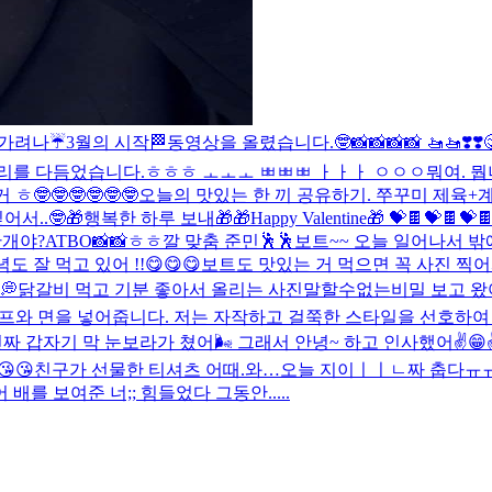
가려나☔️
3월의 시작🏁
동영상을 올렸습니다.
🤓
📸📸📸📸 🚤🚤❣️❣️

리를 다듬었습니다.
ㅎㅎㅎ ㅗㅗㅗ ㅃㅃㅃ ㅏㅏㅏ ㅇㅇㅇ
뭐여. 뭡
🤓🤓🤓🤓🤓🤓
오늘의 맛있는 한 끼 공유하기. 쭈꾸미 제육+
서..🤓
🎁행복한 하루 보내🎁
🎁Happy Valentine🎁 💝🍫💝🍫💝
안개야?
ATBO📸📸
ㅎㅎ
깔 맞춤 준민🕺🕺
보트~~ 오늘 일어나서 밖에 나
도 잘 먹고 있어 !!😋😋😋보트도 맛있는 거 먹으면 꼭 사진 
💭
닭갈비 먹고 기분 좋아서 올리는 사진
말할수없는비밀 보고 왔
마자 스프와 면을 넣어줍니다. 저는 자작하고 걸쭉한 스타일을 선호하
짜 갑자기 막 눈보라가 쳤어🌬️ 그래서 안녕~ 하고 인사했어✌️😁✌
😘
친구가 선물한 티셔츠 어때.
와…오늘 지이ㅣㅣㄴ짜 춥다ㅠ
 배를 보여준 너;; 힘들었다 그동안.....