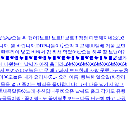
😋😋
오늘 뭐 했어?
보트! 보트!! 보트!!!
점점 따뜻해지네🫠🫠2
니까. 뭘 바랍니까.
DDP나들이🙂
으악 피곤해🤦‍♂️
엘베 거울 보면
계란후라이 넣고 비벼서 김 싸서 먹었어🙂
오늘 하루 잘 보냈어?
🍫💝🍫💝🍫💝🍫💝🍫💝🍫💝🍫💝🍫💝🍫💝🍫💝🍫💝🍫💝🍫
🎁
셀카
왔는데 날씨가 아직 춥더라..🥶🥶🥶🥶🥶🥶🥶🥶🥶🥶🥶🥶🥶
찍어서 보여죠!!!오늘은 너무 배고파서 보트한테 자랑 못했다ㅠㅠ😢
어🤓
오늘은 내가 요리사🧑‍🍳 요리 이름: 행복한 일요일(짜장라
여 물을 넣고 졸이는 방식을 좋아합니다! 그런 다음 남기지 않고
️
새콤달콤🫠
노래 추천입니두😚
요즘 날씨도 춥고 감기도 유행
ㅠ
곰돌이랑~ 꽃이랑~ 또 꽃이랑💐
보트~ 다들 단단히 하고 나왔