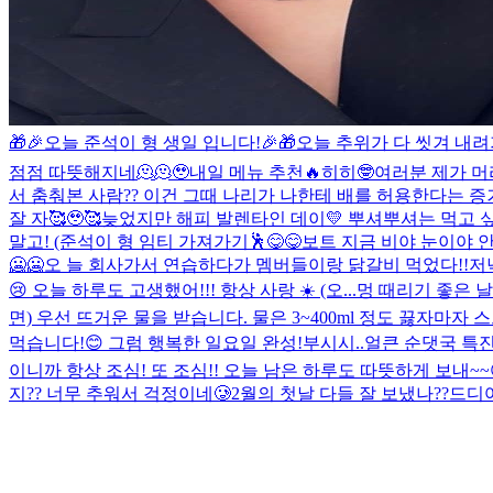
🎁🎉오늘 준석이 형 생일 입니다!🎉🎁
오늘 추위가 다 씻겨 내려
점점 따뜻해지네🫠🫠
🥹
내일 메뉴 추천🔥
히히🤓
여러분 제가 머
서 춤춰본 사람?? 이건 그때 나리가 나한테 배를 허용한다는 증거 ㅎ
잘 자🥰🥹🥰
늦었지만 해피 발렌타인 데이💛 뿌셔뿌셔는 먹고 싶어
말고! (준석이 형 임티 가져가기🕺
😋😋
보트 지금 비야 눈이야 
🥶🥶오 늘 회사가서 연습하다가 멤버들이랑 닭갈비 먹었다!!저녁
😢 오늘 하루도 고생했어!!! 항상 사랑 ☀️ (오...
멍 때리기 좋은 날
면) 우선 뜨거운 물을 받습니다. 물은 3~400ml 정도 끓자
먹습니다!😊 그럼 행복한 일요일 완성!
부시시..
얼큰 순댓국 특
진
이니까 항상 조심! 또 조심!! 오늘 남은 하루도 따뜻하게 보내~~
지?? 너무 추워서 걱정이네🥲
2월의 첫날 다들 잘 보냈나??
드디어