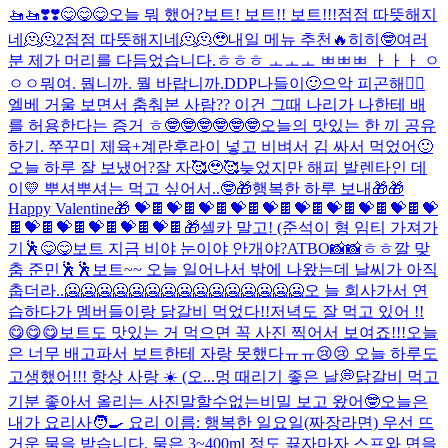
🚤🚤❣️❣️
😋😋😋
오늘 뭐 했어?
보트! 보트!! 보트!!!
점점 따뜻해지
네🫠🫠2
점점 따뜻해지네🫠🫠
🥹
내일 메뉴 추천🔥
히히🤓
여러
분 제가 머리를 다듬었습니다.
ㅎㅎㅎ ㅗㅗㅗ ㅃㅃㅃ ㅏㅏㅏ ㅇ
ㅇㅇ
뭐여. 뭡니까. 뭘 바랍니까.
DDP나들이🙂
으악 피곤해🤦‍♂️
엘베 거울 보면서 춤춰본 사람?? 이건 그때 나리가 나한테 배
를 허용한다는 증거 ㅎ🤓🤓🤓🤓🤓🤓
오늘의 맛있는 한 끼 공유
하기. 쭈꾸미 제육+계란후라이 넣고 비벼서 김 싸서 먹었어🙂
오늘 하루 잘 보냈어?
잘 자🥰🥹🥰
늦었지만 해피 발렌타인 데
이💛 뿌셔뿌셔는 먹고 싶어서..🤓
🎁행복한 하루 보내🎁
🎁
Happy Valentine🎁 💝🍫💝🍫💝🍫💝🍫💝🍫💝🍫💝🍫💝🍫💝🍫💝
🍫💝🍫💝🍫💝🍫💝🍫💝🍫
🎁
셀카 말고! (준석이 형 임티 가져가
기🕺
😋😋
보트 지금 비야 눈이야 안개야?
ATBO📸📸
ㅎㅎ
깔 맞
춤 준민🕺🕺
보트~~ 오늘 일어나서 밖에 나왔는데 날씨가 아직
춥더라..🥶🥶🥶🥶🥶🥶🥶🥶🥶🥶🥶🥶🥶🥶🥶오 늘 회사가서 연
습하다가 멤버들이랑 닭갈비 먹었다!!저녁도 잘 먹고 있어 !!
😋😋😋보트도 맛있는 거 먹으면 꼭 사진 찍어서 보여죠!!!오늘
은 너무 배고파서 보트한테 자랑 못했다ㅠㅠ😢😢 오늘 하루도
고생했어!!! 항상 사랑 ☀️ (오...
멍 때리기 좋은 날💭
닭갈비 먹고
기분 좋아서 올리는 사진
말할수없는비밀 보고 왔어🤓
오늘은
내가 요리사🧑‍🍳 요리 이름: 행복한 일요일(짜장라면) 우선 뜨
거운 물을 받습니다. 물은 3~400ml 정도 끓자마자 스프와 면을