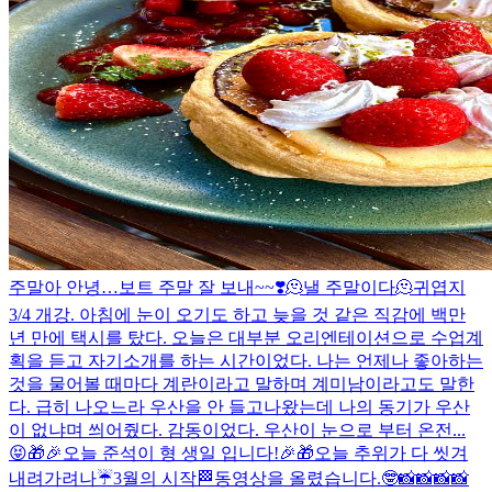
주말아 안녕…
보트 주말 잘 보내~~❣️
🫠낼 주말이다🫠
귀엽지
3/4 개강. 아침에 눈이 오기도 하고 늦을 것 같은 직감에 백만
년 만에 택시를 탔다. 오늘은 대부분 오리엔테이션으로 수업계
획을 듣고 자기소개를 하는 시간이었다. 나는 언제나 좋아하는
것을 물어볼 때마다 계란이라고 말하며 계미남이라고도 말한
다. 급히 나오느라 우산을 안 들고나왔는데 나의 동기가 우산
이 없냐며 씌어줬다. 감동이었다. 우산이 눈으로 부터 온전...
😝
🎁🎉오늘 준석이 형 생일 입니다!🎉🎁
오늘 추위가 다 씻겨
내려가려나☔️
3월의 시작🏁
동영상을 올렸습니다.
🤓
📸📸📸📸