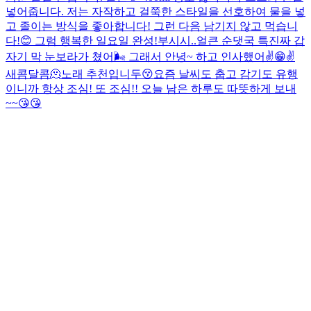
넣어줍니다. 저는 자작하고 걸쭉한 스타일을 선호하여 물을 넣
고 졸이는 방식을 좋아합니다! 그런 다음 남기지 않고 먹습니
다!😊 그럼 행복한 일요일 완성!
부시시..
얼큰 순댓국 특
진짜 갑
자기 막 눈보라가 쳤어🌬️ 그래서 안녕~ 하고 인사했어✌️😁✌️
새콤달콤🫠
노래 추천입니두😚
요즘 날씨도 춥고 감기도 유행
이니까 항상 조심! 또 조심!! 오늘 남은 하루도 따뜻하게 보내
~~😘😘