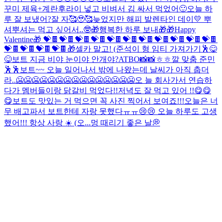
꾸미 제육+계란후라이 넣고 비벼서 김 싸서 먹었어🙂
오늘 하
루 잘 보냈어?
잘 자🥰🥹🥰
늦었지만 해피 발렌타인 데이💛 뿌
셔뿌셔는 먹고 싶어서..🤓
🎁행복한 하루 보내🎁
🎁Happy
Valentine🎁 💝🍫💝🍫💝🍫💝🍫💝🍫💝🍫💝🍫💝🍫💝🍫💝🍫💝🍫
💝🍫💝🍫💝🍫💝🍫
🎁
셀카 말고! (준석이 형 임티 가져가기🕺
😋
😋
보트 지금 비야 눈이야 안개야?
ATBO📸📸
ㅎㅎ
깔 맞춤 준민
🕺🕺
보트~~ 오늘 일어나서 밖에 나왔는데 날씨가 아직 춥더
라..🥶🥶🥶🥶🥶🥶🥶🥶🥶🥶🥶🥶🥶🥶🥶오 늘 회사가서 연습하
다가 멤버들이랑 닭갈비 먹었다!!저녁도 잘 먹고 있어 !!😋😋
😋보트도 맛있는 거 먹으면 꼭 사진 찍어서 보여죠!!!오늘은 너
무 배고파서 보트한테 자랑 못했다ㅠㅠ😢😢 오늘 하루도 고생
했어!!! 항상 사랑 ☀️ (오...
멍 때리기 좋은 날💭