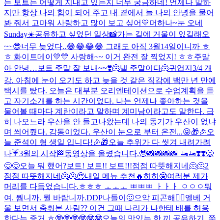
는 보트는 어떻게 지내고 있는지 너무 궁금하네! 언제나 말하
지만 항상 나의 힘이 되어 주고 내 곁에서 늘 나의 안녕을 물어
봐 줘서 고마워 사랑하고 많이 보고 싶어💛
머하나~
눈 오네
Sunday☀️
공유하고 싶었던 일상📸
가는 길에 거울이 있길래오
~~
😎
너무 늦었다..😂😂😂😂 그래도 아직 3월14일이니까 ㅎ
ㅎ 화이트데이💛💛 사랑해~~ 이거 완전 잘 찍었지! ㅎㅎ
주말
아 안녕…
보트 주말 잘 보내~~❣️
🫠낼 주말이다🫠
귀엽지
3/4 개
강. 아침에 눈이 오기도 하고 늦을 것 같은 직감에 백만 년 만에
택시를 탔다. 오늘은 대부분 오리엔테이션으로 수업계획을 듣
고 자기소개를 하는 시간이었다. 나는 언제나 좋아하는 것을
물어볼 때마다 계란이라고 말하며 계미남이라고도 말한다. 급
히 나오느라 우산을 안 들고나왔는데 나의 동기가 우산이 없냐
며 씌어줬다. 감동이었다. 우산이 눈으로 부터 온전...
😝
🎁🎉오
늘 준석이 형 생일 입니다!🎉🎁
오늘 추위가 다 씻겨 내려가려
나☔️
3월의 시작🏁
동영상을 올렸습니다.
🤓
📸📸📸📸 🚤🚤❣️❣️
😋
😋😋
오늘 뭐 했어?
보트! 보트!! 보트!!!
점점 따뜻해지네🫠🫠2
점점 따뜻해지네🫠🫠
🥹
내일 메뉴 추천🔥
히히🤓
여러분 제가
머리를 다듬었습니다.
ㅎㅎㅎ ㅗㅗㅗ ㅃㅃㅃ ㅏㅏㅏ ㅇㅇㅇ
뭐
여. 뭡니까. 뭘 바랍니까.
DDP나들이🙂
으악 피곤해🤦‍♂️
엘베 거
울 보면서 춤춰본 사람?? 이건 그때 나리가 나한테 배를 허용
한다는 증거 ㅎ🤓🤓🤓🤓🤓🤓
오늘의 맛있는 한 끼 공유하기. 쭈