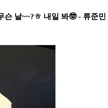
슨 날~~?ㅎ 내일 봐🤓 - 류준민