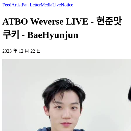
Feed
Artist
Fan Letter
Media
Live
Notice
ATBO Weverse LIVE - 현준맛
쿠키 - BaeHyunjun
2023 年 12 月 22 日