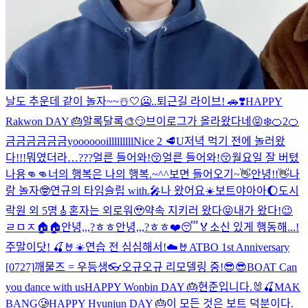
날도 추운데 같이 놀자~~☃️🤍
🥶..
퇴근길 라이브! 🚗❣️
HAPPY
Rakwon DAY 🎂
알록달록🎨
😏
브이로그가 올라왔다네😝
❄️
🍊2
🍊
금금금금금금yooooooilllllllll
Nice 2 🥩U
저녁 먹기 전에 놀러왔
다!!!
뭐였더라…???
얼른 들어와!😚
얼른 들어와!😚
월요일 잘 버텼
나용👊👊
너의 행복은 나의 행복.~^^
보면 들어오기~👋
안녕!!👋
나
랑 놀자🤓
연규의 타임슬립 with.🎤
나 왔어요☀️
보트야아아🌔
도시
락원 외 5명🎸
혼자는 외로워🥹
약속 지키러 왔다😝
내가 왔다!😉
ㄹㅁㅈ🏠🏠
안녕,,,?ㅎㅎ
안녕,,,?ㅎㅎ
❤️😴🏅
소신 있게 행동해...!
주말이닷! 🍒🤘☀️
연습 전 심심해서!☁️🤘
ATBO 1st Anniversary
[0727]
깨물즈 = 우등생👓
오규오규 리모델링 중!
😎😎
BOAT Can
you dance with us
HAPPY Wonbin DAY 🎂
현준입니다.🐰🍒
MAK
BANG🥲
HAPPY Hyunjun DAY 🎂
이 모든 것은 보트 덕분이다.