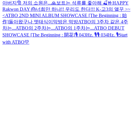
아버지🎅 저의 소원은...🙏
보트는 석류를 좋아해 🍒🤟
HAPPY
Rakwon DAY 🎂
너희만 하냐!! 우리도 한다!!!
K-고3의 앨꾸 >~
<
ATBO 2ND MINI ALBUM SHOWCASE [The Beginning : 始
作]
돌아왔구나 엣태식이
막방은 먹방
ATBO의 3주차 같은 4주
차는...
ATBO의 2주차는...
ATBO의 1주차는...
ATBO DEBUT
SHOWCASE [The Beginning : 開花]
🎙 043Hz. 🎙
🎙 034Hz. 🎙
Start
with ATBO💛