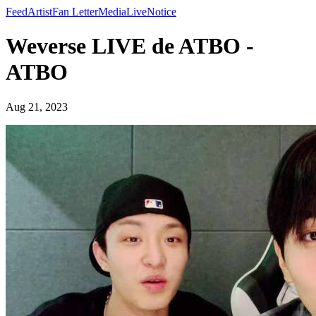
Feed
Artist
Fan Letter
Media
Live
Notice
Weverse LIVE de ATBO -
ATBO
Aug 21, 2023