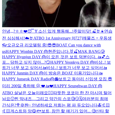
안녕,,,?ㅎㅎ
❤️😴🏅
소신 있게 행동해...!
주말이닷! 🍒🤘☀️
연습
전 심심해서!☁️🤘
ATBO 1st Anniversary [0727]
깨물즈 = 우등생
👓
오규오규 리모델링 중!
😎😎
BOAT Can you dance with
us
HAPPY Wonbin DAY 🎂
현준입니다.🐰🍒
MAK BANG🥲
HAPPY Hyunjun DAY 🎂
이 모든 것은 보트 덕분이다. 🚤💕
스
포... 당하고 싶지 않아...?😏
HAPPY Yeonkyu DAY 🎂
비상..! 보
트가 너무 보고 싶어서🚤
비상..! 보트가 너무 보고 싶어서🚤
HAPPY Junmin DAY 🎂
이 방송은 BOAT 이용가입니다🚤
HAPPY Junseok DAY Radio🎂📻
보트고 동아리 신입생 모집 😎
미리 200일 축하해 🫢 ❤️🚤❤️
HAPPY Seunghwan DAY 🎂
ATBO 설날은 오늘이래요🙇‍♂️
따뜻한 코코아 한 잔 마시며 털어
놔요🙂
찐 막내즈…그리고 약간의 스포🧐😏🗓️
여러분의 최애
간식은?🍭🍪
쨘~ 안녕하세요 저희는 평 파 듀오입니다🍝🤙🏻
🤙🏻
게스트와 앙😋🐟
보트, 잠깐 할 얘기가 있어... 🧐
산타 할