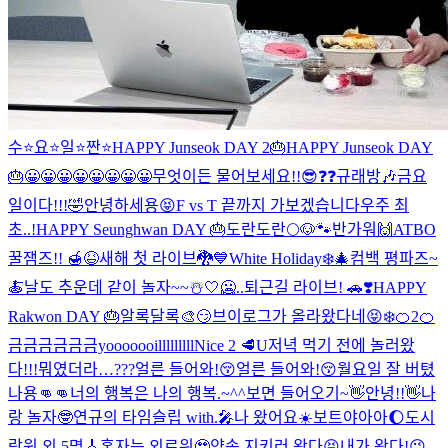
수⭐️요⭐️일⭐️짠⭐️
HAPPY Junseok DAY 2🎂
HAPPY Junseok DAY
🎂
😀😀😀😀😀😀😀😀
무엇이든 물어보세요!!😎❓❓
규래방🎶
금요
일이다!!!🤣
안녕하세용😝
F vs T 끝까지 가보겠습니다
우주 최
초..!
HAPPY Seunghwan DAY 🎂
도란도란🌕
🐶🐾
반가워🙌
ATBO
꿀잼즈!! 🍯😆
새해 첫 라이브🐉💙
White Holiday❄️🎄
컴백 평파즈~
🍝
날도 추운데 같이 놀자~~☃️🤍
🥶..
퇴근길 라이브! 🚗❣️
HAPPY
Rakwon DAY 🎂
알록달록🎨
😏
브이로그가 올라왔다네😝
❄️
🍊2
🍊
금금금금금금yooooooilllllllll
Nice 2 🥩U
저녁 먹기 전에 놀러왔
다!!!
뭐였더라…???
얼른 들어와!😚
얼른 들어와!😚
월요일 잘 버텼
나용👊👊
너의 행복은 나의 행복.~^^
보면 들어오기~👋
안녕!!👋
나
랑 놀자🤓
연규의 타임슬립 with.🎤
나 왔어요☀️
보트야아아🌔
도시
락원 외 5명🎸
혼자는 외로워🥹
약속 지키러 왔다😝
내가 왔다!😉