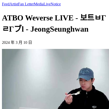
Feed
Artist
Fan Letter
Media
Live
Notice
ATBO Weverse LIVE - 보트ㅂΓ
ㄹΓブl - JeongSeunghwan
2024 年 3 月 10 日