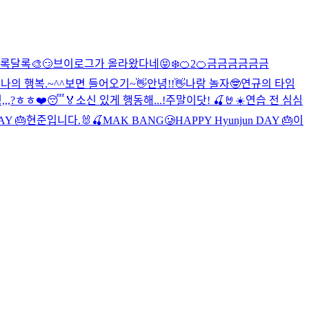
록달록🎨
😏
브이로그가 올라왔다네😝
❄️
🍊2
🍊
금금금금금금
나의 행복.~^^
보면 들어오기~👋
안녕!!👋
나랑 놀자🤓
연규의 타임
,,,?ㅎㅎ
❤️😴🏅
소신 있게 행동해...!
주말이닷! 🍒🤘☀️
연습 전 심심
AY 🎂
현준입니다.🐰🍒
MAK BANG🥲
HAPPY Hyunjun DAY 🎂
이