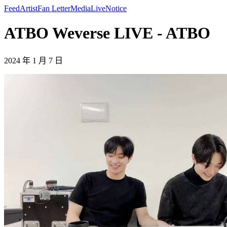
Feed
Artist
Fan Letter
Media
Live
Notice
ATBO Weverse LIVE - ATBO
2024 年 1 月 7 日