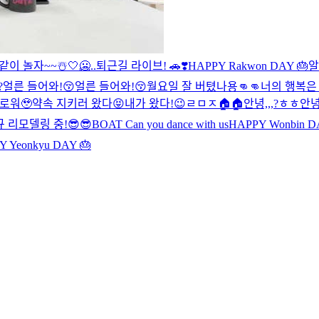
같이 놀자~~☃️🤍
🥶..
퇴근길 라이브! 🚗❣️
HAPPY Rakwon DAY 🎂
알
?
얼른 들어와!😚
얼른 들어와!😚
월요일 잘 버텼나용👊👊
너의 행복은 
로워🥹
약속 지키러 왔다😝
내가 왔다!😉
ㄹㅁㅈ🏠🏠
안녕,,,?ㅎㅎ
안녕
 리모델링 중!
😎😎
BOAT Can you dance with us
HAPPY Wonbin D
 Yeonkyu DAY 🎂