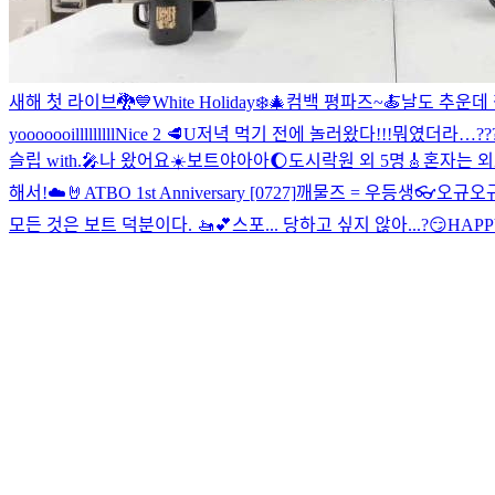
새해 첫 라이브🐉💙
White Holiday❄️🎄
컴백 평파즈~🍝
날도 추운데 
yooooooilllllllll
Nice 2 🥩U
저녁 먹기 전에 놀러왔다!!!
뭐였더라…??
슬립 with.🎤
나 왔어요☀️
보트야아아🌔
도시락원 외 5명🎸
혼자는 외
해서!☁️🤘
ATBO 1st Anniversary [0727]
깨물즈 = 우등생👓
오규오규
모든 것은 보트 덕분이다. 🚤💕
스포... 당하고 싶지 않아...?😏
HAPPY