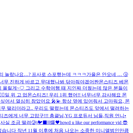
리 놀랐나요…? 프사로 스포했는데 ㅋㅋㅋ
가을은 안오네 … 🤧
 너무 진하게 바르고 무대했나봐 닦아줘야겠어
짠
몬스티즈 베몬
번에 올릴게~♡ 그리고 수학여행 때 지인짜 더웠는데 많은 분들이
️‍🔥
일 위 고 업
몬스티즈! 우리 1위 했어!! 너무너무 감사해요 몬
 싶어서 열심히 참았어요 🎤💫 항상 옆에 있어줘서 고마워요, 몬
너무 떨리더라고.. 우리도 떨렸는데 몬스티즈도 앞에서 떨려하는
에게 너무 고맙구!!! 총괄님,YG 프로듀서 님들,직원 언니•
(사실 조금 떨려🥲)
🐦‍⬛⛓️爆🖤
howd u like our performance vid 😎
었습니다 작년 11월 이후에 처음 나오는 소중한 미니앨범인만큼