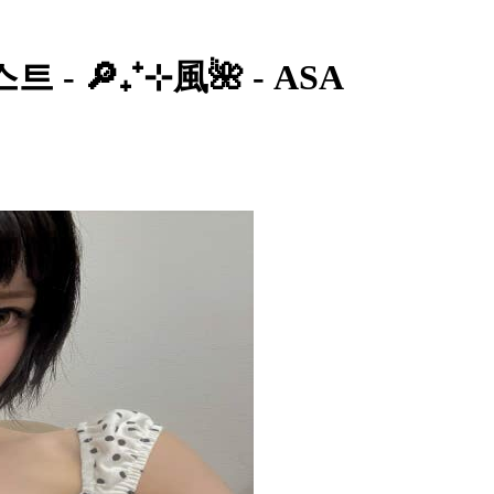
- 🔎₊⁺⊹風🌺 - ASA