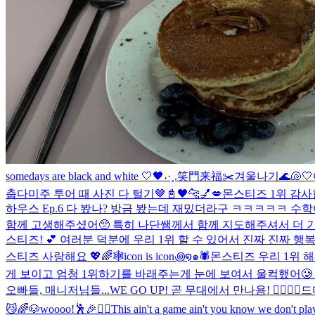
somedays are black and white 🤍🖤
˖·˳.笑門来福✂️
겨울나기
🌊🐚🤍
춥다
미주 투어 때 사진 다 털기🤎
📓🖤
🐆💅💋
몬스티즈 1위 감사
하우스 Ep.6 다 봤나? 방금 봤는데 재밌더라구 ㅋㅋㅋㅋㅋ 수
함께 고생해주셨어🥺 특히 나단쌤께서 함께 지도해주셔서 더 
스티즈! 💕 여러분 덕분에 우리 1위 할 수 있어서 진짜 진짜 행
스티즈 사랑해요 💖🌈
🕸️icon is icon꩜໑๑🕷️
몬스티즈 우리 1위 
게 보이고 엄청 1위하기를 바래주는게 눈에 보여서 울컥했어🥲
오빠들, 매니저님들...
WE GO UP! 곧 무대에서 만나용! ❤️‍🔥❤️‍🔥
드
😼
🌈🐶
woooo!🕺🎉❤️‍🔥
This ain't a game ain't you know we don't pla