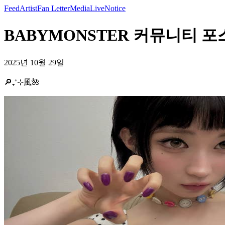
Feed
Artist
Fan Letter
Media
Live
Notice
BABYMONSTER 커뮤니티 포스트 
2025년 10월 29일
🔎₊⁺⊹風🌺