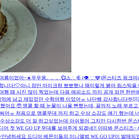
여름이었어~☀️
우우웅。。。💞
⚠️∴ ∉ (👁 ∵ 🩶)
몬스티즈 핑크머
합니다!🤍
아니 잠만 마이크랑 뽀뽀했나 왜이렇게 붉어 립스틱을
학여행 때 사진 많이 찍었는데 다음 에피소드 까지 공개 되면 한
기억에 남고 재밌었던 수학여행 이었어ㅠ 나단쌤 감사합니다🫶🏻
❤
복했어요 🥹 앵콜 할 때 눈물이 나올 뻔했는데, 끝까지 노래 부르고
해써어ㅠ 처음으로 앵콜무대 까지 하고 수상 소감도 얘기 했는데 
 수상소감도 더 잘 하고싶었는데 아쉬웠어 그치만 다시한번 몬스티즈
디어 첫 WE GO UP 무대를 보여주게 되겠네!! 이따봐 몬스티즈~ 
y
안녕하세요 드디어 베몬이들의 미니앨범 WE GO UP이 발매되