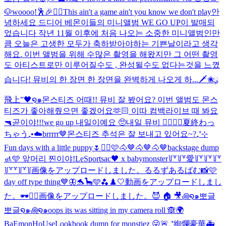
🐶
woooo!🕺🎉❤️‍🔥
This ain't a game ain't you know we don't play
안
녕하세요 드디어 베몬이들의 미니앨범 WE GO UP이 발매되
었습니다 작년 11월 이후에 처음 나오는 소중한 미니앨범인만
큼 오늘은 고생한 모두가 축하받아야하는 기쁜날이라고 생각
해요. 이번 앨범을 위해 수많은 촬영을 해왔지만 그 어떤 촬영
도 아티스트로만 이루어질수도 , 완성될수도 없다는것을 느꼈
습니다! 뮤비의 한 장면 한 장면을 완벽하게 나오게 하...
🗡️❀ུ۪
飛上”🖤໑๑
몬스티즈 어때!! 뮤비 잘 봤어요? 이번 앨범도 몬스
티즈가 좋아해줬으면 좋겠어요🫶🏻 이따 컴백라이브 때 봐요
🔫
곧이야!!!
we go up 내일이예요 🥺
내일 뮤비 ❤️‍🔥❤️‍🔥
夏終わっ
ちゃう₊•☁️
brrrrr🤎
몬스티즈 추석은 잘 보내고 있어요~?
₊⁺⊹
Fun days with a little puppy🌷
✌🏻🩷
🐴🤎🐴🤎🐴🤎
backstage dump
🚮🩵 앞머리 찐이야!
LeSportsac🖤 x babymonster
꒦꒷꒦꒷愛꒦꒷꒦꒷꒦꒷
꒦꒷꒷꒦꒷꒦
画像をアップロードしました。
るるずあるばむ📸🩷
day off type thing
💙🦋🐬🦕🩵🫐
♟️🤍
動画をアップロードしまし
た。
🕶️✌🏻
画像をアップロードしました。
😈 🏠 🎥
꩜໑๑뽀글
뽀글໑๑꩜໑๑
oops its was sitting in my camera roll 🙈
🌍
BaEmonHoUse
Lookbook dump for monstiez 😜
🚨₊⁺絢爛豪華🚑