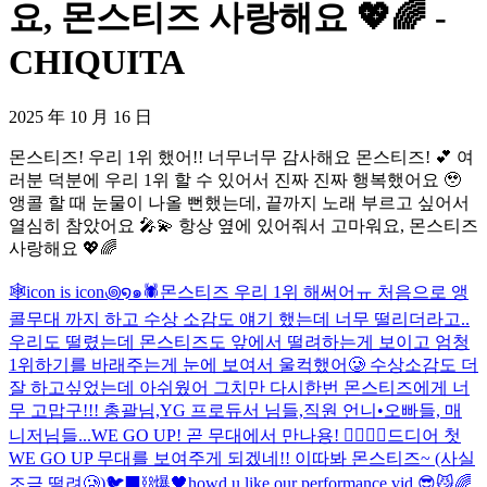
요, 몬스티즈 사랑해요 💖🌈 -
CHIQUITA
2025 年 10 月 16 日
몬스티즈! 우리 1위 했어!! 너무너무 감사해요 몬스티즈! 💕 여
러분 덕분에 우리 1위 할 수 있어서 진짜 진짜 행복했어요 🥹
앵콜 할 때 눈물이 나올 뻔했는데, 끝까지 노래 부르고 싶어서
열심히 참았어요 🎤💫 항상 옆에 있어줘서 고마워요, 몬스티즈
사랑해요 💖🌈
🕸️icon is icon꩜໑๑🕷️
몬스티즈 우리 1위 해써어ㅠ 처음으로 앵
콜무대 까지 하고 수상 소감도 얘기 했는데 너무 떨리더라고..
우리도 떨렸는데 몬스티즈도 앞에서 떨려하는게 보이고 엄청
1위하기를 바래주는게 눈에 보여서 울컥했어🥲 수상소감도 더
잘 하고싶었는데 아쉬웠어 그치만 다시한번 몬스티즈에게 너
무 고맙구!!! 총괄님,YG 프로듀서 님들,직원 언니•오빠들, 매
니저님들...
WE GO UP! 곧 무대에서 만나용! ❤️‍🔥❤️‍🔥
드디어 첫
WE GO UP 무대를 보여주게 되겠네!! 이따봐 몬스티즈~ (사실
조금 떨려🥲)
🐦‍⬛⛓️爆🖤
howd u like our performance vid 😎😼
🌈