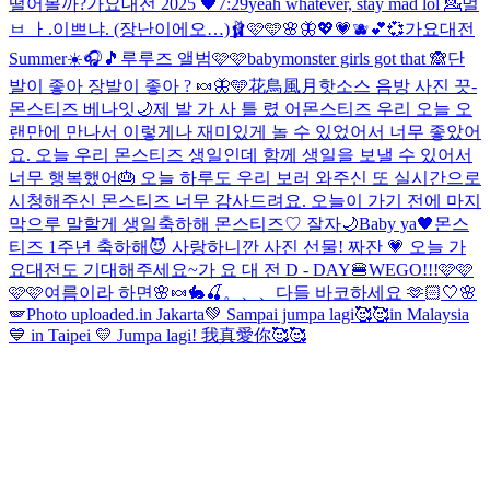
떨어볼까?
가요대전 2025 🖤
7:29
yeah whatever, stay mad lol 💁‍
멀
ㅂ ㅏ.이쁘냐. (장난이에오…)
🩰🩷🩵🌸🦋💖💗🫐💕💞
가요대전
Summer☀️
🎧🎵
루루즈 앨범🩷🩷
babymonster girls got that 🙈
단
발이 좋아 장발이 좋아 ? 🍬🦋🩵
花鳥風月
핫소스 음방 사진 끗-
몬스티즈 베나잇🌙
제 발 가 사 틀 렸 어
몬스티즈 우리 오늘 오
랜만에 만나서 이렇게나 재미있게 놀 수 있었어서 너무 좋았어
요. 오늘 우리 몬스티즈 생일인데 함께 생일을 보낼 수 있어서
너무 행복했어🎂 오늘 하루도 우리 보러 와주신 또 실시간으로
시청해주신 몬스티즈 너무 감사드려요. 오늘이 가기 전에 마지
막으루 말할게 생일축하해 몬스티즈♡ 잘자🌙
Baby ya🖤
몬스
티즈 1주년 축하해😈 사랑하니깐 사진 선물! 짜잔 💗 오늘 가
요대전도 기대해주세요~
가 요 대 전 D - DAY🍔
WEGO!!!🩷🩷
🩷🩷
여름이라 하면
🌸🍬🐇🍒。、、
다들 바코하세요 🫶🏻
🤍🌸
🪽
Photo uploaded.
in Jakarta💚 Sampai jumpa lagi🥰🥰
in Malaysia
💙 in Taipei 💛 Jumpa lagi! 我真愛你🥰🥰