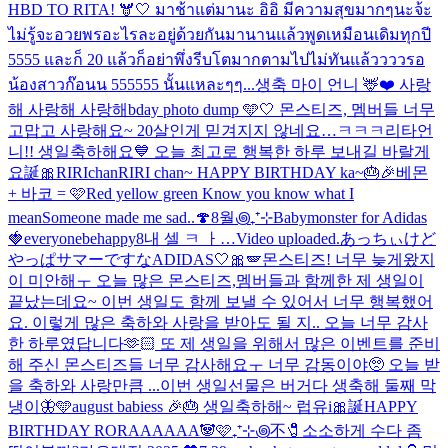
HBD TO RITA! 🫎🤍 มาช้าแต่มานะ อิอิ มีความสุขมากๆนะจ้ะ
ไม่รู้จะอวยพรอะไรละอยู่ด้วยกันมานานแล้วพูดเหมือนเดิมทุกปี
5555 และก็ 20 แล้วก็อย่าพึ่งรีบโตมากตามไปไม่ทันแล้ววววรอ
น้องสาวก๊อนน 555555 นั้นแหละๆๆ...
생축 마이 언니 🦌❤️ 사랑
해 사랑해 사랑해
bday photo dump 🩵🤍 몬스티즈, 멤버들 너무
고맙고 사랑해요~ 20살인게 믿겨지지 않네요…ㅋㅋㅋ
리타언
니!! 생일축하해요💙 오늘 최고로 행복한 하루 보내길 바랄게
요
誕🎀RIRIchan
RIRI chan~ HAPPY BIRTHDAY ka~🎂🎉
베몬
+ 바코 = 🩷
Red yellow green Know you know what I
mean
Someone made me sad..🍄
8월꩜₊⁺⊹
Babymonster for Adidas
🍓
everyonebehappy
8
내 셀 ㅋ ㅏ…
Video uploaded.
あっちぃけど
やっぱサマーですな
ADIDAS🤍🎀🪽
몬스티즈! 너무 늦게왔지
이 미안해ㅜ 오늘 많은 몬스티즈,멤버들과 함께한 제 생일이
끝났는데요~ 이번 생일도 함께 보낼 수 있어서 너무 행복했어
요. 이렇게 많은 축하와 사랑을 받아도 될 지.. 오늘 너무 감사
한 하루였답니다🫶🏻 또 제 생일을 위해서 많은 이벤트를 준비
해 주신 몬스티즈들 너무 감사해요ㅜ 너무 감동이야🥺 오늘 받
을 축하와 사랑만큼 ...
이번 생일선물은 버거다 생축해 둘째 막
냉이🦋🩵
august babiess 🎉🎂 생일축하해~ 럽유
i🎀誕
HAPPY
BIRTHDAY RORAAAAAA🐼🩷
₊⁺⊹꩜不🧷
소소하게 수다 좀