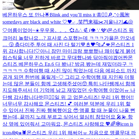
베몬하우스 또 만나🌟
Blink and you’ll miss it 🦋
❤️‍🔥
🔎₊⁺⊹風🌺
somedays are black and white 🤍🖤
˖·˳.笑門来福✂️
겨울나기
🌊🐚
🤍
여름이었어~☀️
우우웅。。。💞
⚠️∴ ∉ (👁 ∵ 🩶)
몬스티즈 핑
크머리 놀랐나요…? 프사로 스포했는데 ㅋㅋㅋ
가을은 안오네
… 🤧 춥다
미주 투어 때 사진 다 털기🤎
📓🖤
🐆💅💋
몬스티즈 1
위 감사합니다!🤍
아니 잠만 마이크랑 뽀뽀했나 왜이렇게 붉어
립스틱을 너무 진하게 바르고 무대했나봐 닦아줘야겠어
짠
몬
스티즈 베몬하우스 Ep.6 다 봤나? 방금 봤는데 재밌더라구 ㅋ
ㅋㅋㅋㅋ 수학여행 때 사진 많이 찍었는데 다음 에피소드 까지
공개 되면 한번에 올릴게~♡ 그리고 수학여행 때 지인짜 더웠
는데 많은 분들이 함께 고생해주셨어🥺 특히 나단쌤께서 함께
지도해주셔서 더 기억에 남고 재밌었던 수학여행 이었어ㅠ 나
단쌤 감사합니다🫶🏻
❤️‍🔥
일 위 고 업
몬스티즈! 우리 1위 했어!!
너무너무 감사해요 몬스티즈! 💕 여러분 덕분에 우리 1위 할
수 있어서 진짜 진짜 행복했어요 🥹 앵콜 할 때 눈물이 나올 뻔
했는데, 끝까지 노래 부르고 싶어서 열심히 참았어요 🎤💫 항
상 옆에 있어줘서 고마워요, 몬스티즈 사랑해요 💖🌈
🕸️icon is
icon꩜໑๑🕷️
몬스티즈 우리 1위 해써어ㅠ 처음으로 앵콜무대 까