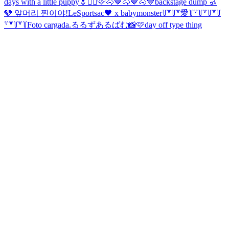
days with a little puppy🌷
✌🏻🩷
🐴🤎🐴🤎🐴🤎
backstage dump 🚮
🩵 앞머리 찐이야!
LeSportsac🖤 x babymonster
꒦꒷꒦꒷愛꒦꒷꒦꒷꒦꒷꒦
꒷꒷꒦꒷꒦
Foto cargada.
るるずあるばむ📸🩷
day off type thing