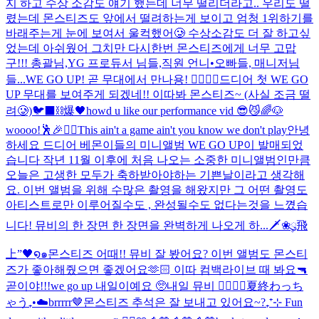
지 하고 수상 소감도 얘기 했는데 너무 떨리더라고.. 우리도 떨
렸는데 몬스티즈도 앞에서 떨려하는게 보이고 엄청 1위하기를
바래주는게 눈에 보여서 울컥했어🥲 수상소감도 더 잘 하고싶
었는데 아쉬웠어 그치만 다시한번 몬스티즈에게 너무 고맙
구!!! 총괄님,YG 프로듀서 님들,직원 언니•오빠들, 매니저님
들...
WE GO UP! 곧 무대에서 만나용! ❤️‍🔥❤️‍🔥
드디어 첫 WE GO
UP 무대를 보여주게 되겠네!! 이따봐 몬스티즈~ (사실 조금 떨
려🥲)
🐦‍⬛⛓️爆🖤
howd u like our performance vid 😎😼
🌈🐶
woooo!🕺🎉❤️‍🔥
This ain't a game ain't you know we don't play
안녕
하세요 드디어 베몬이들의 미니앨범 WE GO UP이 발매되었
습니다 작년 11월 이후에 처음 나오는 소중한 미니앨범인만큼
오늘은 고생한 모두가 축하받아야하는 기쁜날이라고 생각해
요. 이번 앨범을 위해 수많은 촬영을 해왔지만 그 어떤 촬영도
아티스트로만 이루어질수도 , 완성될수도 없다는것을 느꼈습
니다! 뮤비의 한 장면 한 장면을 완벽하게 나오게 하...
🗡️❀ུ۪飛
上”🖤໑๑
몬스티즈 어때!! 뮤비 잘 봤어요? 이번 앨범도 몬스티
즈가 좋아해줬으면 좋겠어요🫶🏻 이따 컴백라이브 때 봐요🔫
곧이야!!!
we go up 내일이예요 🥺
내일 뮤비 ❤️‍🔥❤️‍🔥
夏終わっち
ゃう₊•☁️
brrrrr🤎
몬스티즈 추석은 잘 보내고 있어요~?
₊⁺⊹ Fun