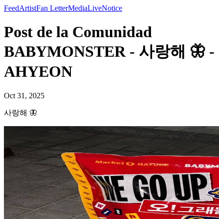
Feed
Artist
Fan Letter
Media
Live
Notice
Post de la Comunidad
BABYMONSTER - 사랑해 🦋 -
AHYEON
Oct 31, 2025
사랑해 🦋