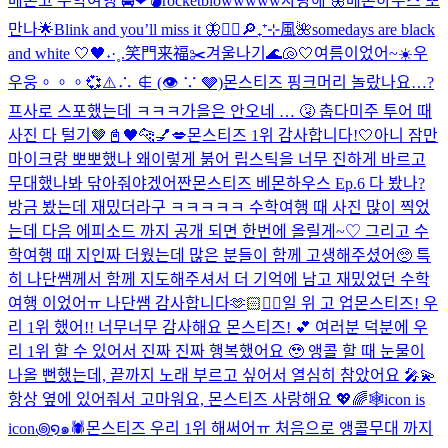
베몬고 수학여행 🚍❤︎
💣rocketblowwwww
사랑해 🦋
베몬하우스 또
만나🌟
Blink and you’ll miss it 🦋
❤️‍🔥
🔎₊⁺⊹風🌺
somedays are black
and white 🤍🖤
˖·˳.笑門来福✂️
겨울나기
🌊🐚🤍
여름이었어~☀️
우
우웅。。。💞
⚠️∴ ∉ (👁 ∵ 🩶)
몬스티즈 핑크머리 놀랐나요…?
프사로 스포했는데 ㅋㅋㅋ
가을은 안오네 … 🤧 춥다
미주 투어 때
사진 다 털기🤎
📓🖤
🐆💅💋
몬스티즈 1위 감사합니다!🤍
아니 잠만
마이크랑 뽀뽀했나 왜이렇게 붉어 립스틱을 너무 진하게 바르고
무대했나봐 닦아줘야겠어
짠
몬스티즈 베몬하우스 Ep.6 다 봤나?
방금 봤는데 재밌더라구 ㅋㅋㅋㅋㅋ 수학여행 때 사진 많이 찍었
는데 다음 에피소드 까지 공개 되면 한번에 올릴게~♡ 그리고 수
학여행 때 지인짜 더웠는데 많은 분들이 함께 고생해주셨어🥺 특
히 나단쌤께서 함께 지도해주셔서 더 기억에 남고 재밌었던 수학
여행 이었어ㅠ 나단쌤 감사합니다🫶🏻
❤️‍🔥
일 위 고 업
몬스티즈! 우
리 1위 했어!! 너무너무 감사해요 몬스티즈! 💕 여러분 덕분에 우
리 1위 할 수 있어서 진짜 진짜 행복했어요 🥹 앵콜 할 때 눈물이
나올 뻔했는데, 끝까지 노래 부르고 싶어서 열심히 참았어요 🎤💫
항상 옆에 있어줘서 고마워요, 몬스티즈 사랑해요 💖🌈
🕸️icon is
icon꩜໑๑🕷️
몬스티즈 우리 1위 해써어ㅠ 처음으로 앵콜무대 까지