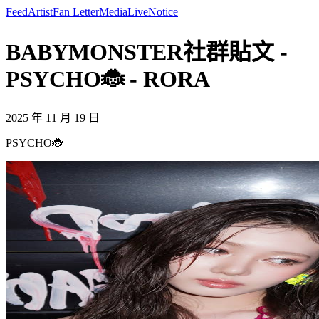
Feed
Artist
Fan Letter
Media
Live
Notice
BABYMONSTER社群貼文 -
PSYCHO🐞 - RORA
2025 年 11 月 19 日
PSYCHO🐞