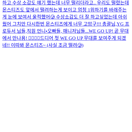
하고 수상 소감도 얘기 했는데 너무 떨리더라고.. 우리도 떨렸는데
몬스티즈도 앞에서 떨려하는게 보이고 엄청 1위하기를 바래주는
게 눈에 보여서 울컥했어🥲 수상소감도 더 잘 하고싶었는데 아쉬
웠어 그치만 다시한번 몬스티즈에게 너무 고맙구!!! 총괄님,YG 프
로듀서 님들,직원 언니•오빠들, 매니저님들...
WE GO UP! 곧 무대
에서 만나용! ❤️‍🔥❤️‍🔥
드디어 첫 WE GO UP 무대를 보여주게 되겠
네!! 이따봐 몬스티즈~ (사실 조금 떨려🥲)