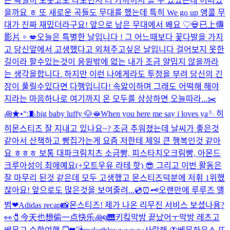
는 특별히 토롯코도 타보면서 더 가까이서 볼 수 있었는데 어떠셨
을까요 ㅎ 또 새로운 곡들도 무대를 했는데 특히 We go up 앵콜 무
대가 진짜 재밌더라구요! 앞으로 남은 무대에서 봬요 ♡
💀
已上傳
影片。
💋
오늘은 특별한 날입니다 ! 그 어느때보다 꽃다발을 가지
고 당신앞에서 고생했다고 외쳐주고싶은 날입니다 걸어보지 못한
길이라 할수있는것이 응원밖에 없는 내가 조금 얄밉지 않을까라
는 생각을합니다. 하지만 이런 나에게라도 투정을 부려 당신의 긴
장이 풀릴수있다면 다행입니다! 속앓이하며 그래도 어떡해 해야
지라는 마음하나로 여기까지 온 모두를 상상하면 오늘따라...
✂️
꩜★•°:🧵
big baby luffy 🐶
🫦
When you here me say i loves ya🪡
히
히
몬스티즈 잘 지내고 있나요~? 조금 추워졌는데 날씨가 좋은것
같아서 산책하고 빵집가는게 요즘 저한테 제일 큰 행복인것 같아
요 ㅎㅎㅎ 보통 대파크림치츠 소금빵, 피스타치오크림빵, 아몬드
크루아성이 최애예요(+오트우유 라테 핫) 😎 그리고 이번 활동은
잘 마무리 된것 같은데 모두 고생했고 몬스티즈덕분에 저휘 1위했
잖아요! 앞으로도 많은것을 보여줄려...
💿⏰🗝️
오랜만에 루루즈 앨
범❤︎
Adidas recap📸
몬스티즈! 제가 나온 리무진 서비스 보셨나용?
👀
🧷今天也想偷一点快乐꩜໑🎹
키킼
막방 끝났어ㅜ
막방 레츠고