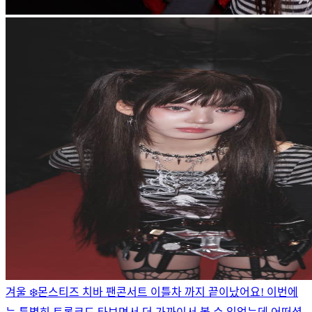
겨울 ❄️
몬스티즈 치바 팬콘서트 이틀차 까지 끝이났어요! 이번에