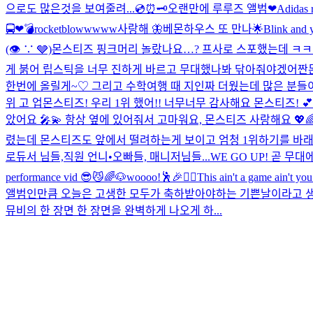
으로도 많은것을 보여줄려...
💿⏰🗝️
오랜만에 루루즈 앨범❤︎
Adidas 
🚍❤︎
💣rocketblowwwww
사랑해 🦋
베몬하우스 또 만나🌟
Blink and y
(👁 ∵ 🩶)
몬스티즈 핑크머리 놀랐나요…? 프사로 스포했는데 ㅋ
게 붉어 립스틱을 너무 진하게 바르고 무대했나봐 닦아줘야겠어
짠
한번에 올릴게~♡ 그리고 수학여행 때 지인짜 더웠는데 많은 분들
위 고 업
몬스티즈! 우리 1위 했어!! 너무너무 감사해요 몬스티즈! 
았어요 🎤💫 항상 옆에 있어줘서 고마워요, 몬스티즈 사랑해요 💖
렸는데 몬스티즈도 앞에서 떨려하는게 보이고 엄청 1위하기를 바래주
로듀서 님들,직원 언니•오빠들, 매니저님들...
WE GO UP! 곧 무대에서 
performance vid 😎😼
🌈🐶
woooo!🕺🎉❤️‍🔥
This ain't a game ain't y
앨범인만큼 오늘은 고생한 모두가 축하받아야하는 기쁜날이라고 생각
뮤비의 한 장면 한 장면을 완벽하게 나오게 하...