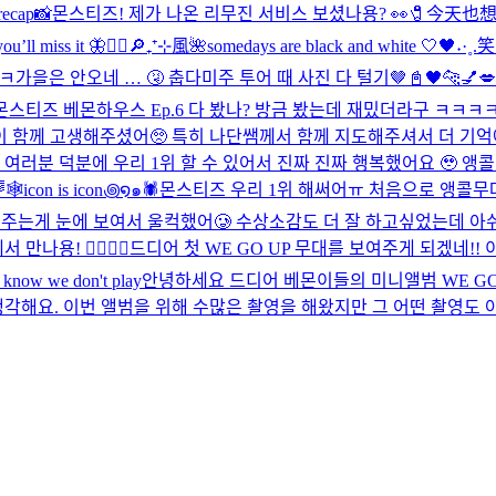
recap📸
몬스티즈! 제가 나온 리무진 서비스 보셨나용? 👀
🧷今天也
ou’ll miss it 🦋
❤️‍🔥
🔎₊⁺⊹風🌺
somedays are black and white 🤍🖤
˖·˳
ㅋㅋ
가을은 안오네 … 🤧 춥다
미주 투어 때 사진 다 털기🤎
📓🖤
🐆💅💋
몬스티즈 베몬하우스 Ep.6 다 봤나? 방금 봤는데 재밌더라구 ㅋㅋㅋ
이 함께 고생해주셨어🥺 특히 나단쌤께서 함께 지도해주셔서 더 기억
 여러분 덕분에 우리 1위 할 수 있어서 진짜 진짜 행복했어요 🥹 앵

🕸️icon is icon꩜໑๑🕷️
몬스티즈 우리 1위 해써어ㅠ 처음으로 앵콜무대
는게 눈에 보여서 울컥했어🥲 수상소감도 더 잘 하고싶었는데 아쉬웠
만나용! ❤️‍🔥❤️‍🔥
드디어 첫 WE GO UP 무대를 보여주게 되겠네!! 
ou know we don't play
안녕하세요 드디어 베몬이들의 미니앨범 WE GO
해요. 이번 앨범을 위해 수많은 촬영을 해왔지만 그 어떤 촬영도 