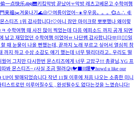
想偷一点快乐꩜໑🎹
키킼
막방 끝났어ㅜ
막방 레츠고
베몬고 수학여행
.笑門来福✂️
겨울나기
🌊🐚🤍
여름이었어~☀️
우우웅。。。💞
⚠️∴ ∉
몬스티즈 1위 감사합니다!🤍
아니 잠만 마이크랑 뽀뽀했나 왜이렇
ㅋㅋ 수학여행 때 사진 많이 찍었는데 다음 에피소드 까지 공개 되면
에 남고 재밌었던 수학여행 이었어ㅠ 나단쌤 감사합니다🫶🏻
❤️‍🔥
일
콜 할 때 눈물이 나올 뻔했는데, 끝까지 노래 부르고 싶어서 열심히 참
 까지 하고 수상 소감도 얘기 했는데 너무 떨리더라고.. 우리도 떨
어 그치만 다시한번 몬스티즈에게 너무 고맙구!!! 총괄님,YG 프
이따봐 몬스티즈~ (사실 조금 떨려🥲)
🐦‍⬛⛓️爆🖤
howd u like our
 UP이 발매되었습니다 작년 11월 이후에 처음 나오는 소중한 미니
아티스트로만 이루어질수도 , 완성될수도 없다는것을 느꼈습니다!