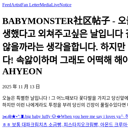
Feed
Artist
Fan Letter
Media
Live
Notice
BABYMONSTER社区帖子 - 
생했다고 외쳐주고싶은 날입니다 
않을까라는 생각을합니다. 하지만
다! 속앓이하며 그래도 어떡해 해
AHYEON
2025 年 11 月 13 日
오늘은 특별한 날입니다 ! 그 어느때보다 꽃다발을 가지고 당신앞
하지만 이런 나에게라도 투정을 부려 당신의 긴장이 풀릴수있다면
✂️꩜★•°:🧵
big baby luffy 🐶
🫦
When you here me say i loves ya🪡
ㅎㅎ 보통 대파크림치츠 소금빵, 피스타치오크림빵, 아몬드 크루아성