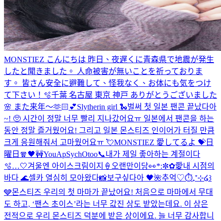
MONSTIEZ こんにちは 昨日、夜遅くに青森県で地震が発生
したと聞きました。 人命被害が無いことを祈っておりま
す。 皆さん安全に避難して、怪我なく、お体にも気をつけ
て下さい！
🫧
千葉 名古屋 東京 神戸 ありがとうございました
🌸 また来年〜🫶🏻💕
Slytherin girl 🐍
벌써 첫 일본 팬콘 끝났다아
~! 🥺 시간이 정말 너무 빨리 지나갔어요ㅠ 일본에서 팬콘을 하는
동안 정말 즐거웠어요! 그리고 일본 몬스티즈 인이어가 터질 만큼
크게 응원해줘서 고마웠어요ㅠ 💘MONSTIEZ 愛してるよ 💝
日
曜日🧣
🖤
🚧YouApSychOtoo
📞
내가 제일 좋아하는 계절이다
🫧…🤍
겨울엔 아이스크림이지🍦
오랜만이당👀
*:✼✿愛
내 시점의
바다 🌊
셀카 열심히 모아왔다📸
보구싶다아 🖤
🌺
추억♡
⏱️₊⁺⊹໒꒱
🩶
몬스티즈 우리의 첫 마마가 끝났어요! 처음으로 마마에서 무대
도 하고, ‘팬스 초이스’라는 너무 값진 상도 받았는데요. 이 상은
전적으로 우리 몬스티즈 덕분에 받은 상이에요. 늘 너무 감사합니