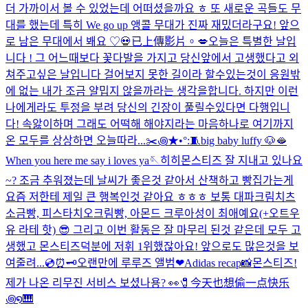
더 가까이서 볼 수 있었는데 어떠셨을까요 ㅎ 또 새로운 곡들도 무
대를 했는데 특히 We go up 앵콜 무대가 진짜 재밌더라구요! 앞으
로 남은 무대에서 봬요 ♡
💀
已上傳影片。
💋
오늘은 특별한 날입
니다 ! 그 어느때보다 꽃다발을 가지고 당신앞에서 고생했다고 외
쳐주고싶은 날입니다 걸어보지 못한 길이라 할수있는것이 응원밖
에 없는 내가 조금 얄밉지 않을까라는 생각을합니다. 하지만 이런
나에게라도 투정을 부려 당신의 긴장이 풀릴수있다면 다행입니
다! 속앓이하며 그래도 어떡해 해야지라는 마음하나로 여기까지
온 모두를 상상하면 오늘따라...
✂️꩜★•°:🧵
big baby luffy 🐶
🫦
When you here me say i loves ya🪡
히히
몬스티즈 잘 지내고 있나요
~? 조금 추워졌는데 날씨가 좋은것 같아서 산책하고 빵집가는게
요즘 저한테 제일 큰 행복인것 같아요 ㅎㅎㅎ 보통 대파크림치츠
소금빵, 피스타치오크림빵, 아몬드 크루아성이 최애예요(+오트우
유 라테 핫) 😎 그리고 이번 활동은 잘 마무리 된것 같은데 모두 고
생했고 몬스티즈덕분에 저휘 1위했잖아요! 앞으로도 많은것을 보
여줄려...
💿⏰🗝️
오랜만에 루루즈 앨범❤︎
Adidas recap📸
몬스티즈!
제가 나온 리무진 서비스 보셨나용? 👀
🧷今天也想偷一点快乐
꩜໑🎹