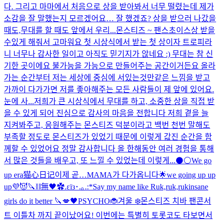
다. 그리고 마마에서 처음으로 상을 받아봐서 너무 떨렸는데 제가
소감을 잘 말했는지 모르겠어요… 잘 했겠죠? 상을 받으러 나갔을
때도,무대를 할 때도 앞에서 우리...
몬스티즈 ~ 팬스초이스상 받을
수있게 해줘서 고마워요 첫 시상식에서 받는 첫 상이자 트로피라
니 너무나 감사한 일이고 아직도 믿기지가 않네요 :) 무대는 참 신
기한 곳이에요 불가능을 가능으로 만들어주는 공간이거든요 올라
가는 순간부터 저는 세상에 중심에 서있는것만같은 느낌을 받고
가까이 다가가면 저를 좋아해주는 모든 사람들이 제 앞에 있어요.
눈에 사...
저희가 큰 시상식에서 무대를 하고, 소중한 상을 직접 받
을 수 있게 되어 진심으로 감사의 마음을 전합니다 저희 곁을 늘
지켜봐주고, 응원해주는 몬스티즈 덕분이라고 백번 천번 말해도
부족할 정도로 몬스티즈가 있었기 때문에 이렇게 값진 순간을 함
께할 수 있었어요 정말 감사합니다 올 한해동안 여러 경험을 통해
서 많은 것들을 배우고, 또 느낄 수 있었는데 이렇게...
⚫️⚪️
We go
up era
猫心日记
이제 곧…MAMA가 다가옵니다🌟
we going up up
up💜😈
🔪⛓️無🖤
✿.εïз･.｡.:*
Say my name like Ruk,ruk,ruk
insane
girls do it better 🔪💋
🖤
PSYCHO🐞
겨울 ❄️
몬스티즈 치바 팬콘서
트 이틀차 까지 끝이났어요! 이번에는 특별히 토롯코도 타보면서