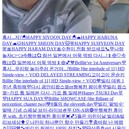
혹시...자?
🐣HAPPY SIYOON DAY🐣
🐢HAPPY HARUNA
DAY🐢
🐱HAPPY SHEON DAY🐱
🌸HAPPY SUHYEON DAY
🌸
🎀HAPPY HARAM DAY🎀
수현이 전화 받으세요📞💚
나랑
놀자👉👈
今晩は💞 람션 일본에서 어묵 먹방 다시...!🍢🍥🤍
今
晩は💞 일본에서 어묵 먹방🍢🍥💕
💙Belllie've 1st Anniversary💜
혹시...우리랑 놀아주러 온거야...?
Billlie [the interlude of 11] HD
Single-view + VOD DELAYED STREAMING
고이고이 문슌키
Billlie [the interlude of 11] HD Single-view + VOD
💙빌리 데뷔 1
주년 축하해💜
다시 광안리왔스껄rrr
행복한 평이루💜
빌리 왔스
껄~
가요 톱 일레븐 다시,,
가요 톱 일레븐
Happy TSUKI Day🐰
💜HAPPY SUA DAY💜
Billlie SHOWCASE [the Billage of
perception: chapter two]
💙8월의 the eleventh day💜
빌리 '팥빙수'
발매 기념 스페샬 브이-라이브🍧
뚜 ON-AIR🔴
🫶행복한 휴이
루 with. 츠키짱🫶
행복한 휴이루💓💕
5월은 어린이날 빌리&빌
리브세상🐥🎈
나만의 하나뿐인 향수 만들기💐
춤바람 난 메랩
즈🦊🐯
💙🐾빌리의 릴레이 100일 잔치🐾💜
🐯산중호girl 시윤이