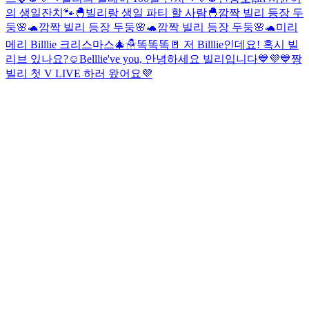
의 생일잔치🐾
🐣빌리랑 생일 파티 할 사람🐣
깜짝 빌리 등장 두
둥🌸🐢
깜짝 빌리 등장 두둥🌸🐢
깜짝 빌리 등장 두둥🌸🐢
미리
메리 Billlie 크리스마스🎄☃
똑똑똑🚪 저 Billlie인데요! 혹시 빌
리브 있나요?☺️
Belllie've you, 안녕하세요 빌리입니다💙💜
💙짱
빌리 첫 V LIVE 하러 왔어요💜