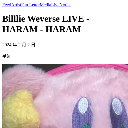
Feed
Artist
Fan Letter
Media
Live
Notice
Billlie Weverse LIVE -
HARAM - HARAM
2024 年 2 月 2 日
무물