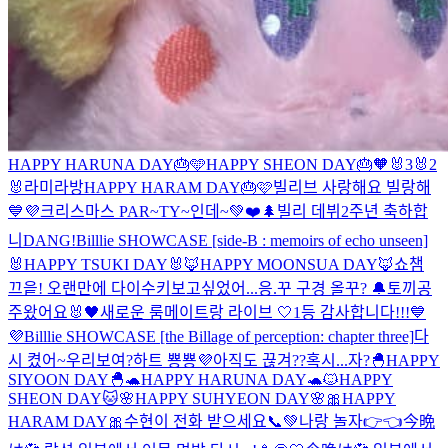
HAPPY HARUNA DAY🎂🩵
HAPPY SHEON DAY🎂🧡
🐰3
🐰2
🐰
라미라방
HAPPY HARAM DAY🎂🩷
빌리브 사랑해요 빌랑해
💙💜
크리스마스 PAR~TY~인데~💚❤️🌲
빌리 데뷔2주년 축하합
니DANG!
Billlie SHOWCASE [side-B : memoirs of echo unseen]
🐰HAPPY TSUKI DAY🐰
🦊HAPPY MOONSUA DAY🦊
쇼챔
끄읕! 오랜만에 다이수키
보고싶었어...
응.꾸 구경 올꾸? 🔔
토끼공
주왔어요🐰
🖤새로운 룸메이트랑 라이브 🤍
1등 감사합니다!!!💙
💜
Billlie SHOWCASE [the Billage of perception: chapter three]
다
시 켰어~우리보여?
하트 뿅뿅💜
아직도 끊겨??
혹시...자?
🐣HAPPY
SIYOON DAY🐣
🐢HAPPY HARUNA DAY🐢
🐱HAPPY
SHEON DAY🐱
🌸HAPPY SUHYEON DAY🌸
🎀HAPPY
HARAM DAY🎀
수현이 전화 받으세요📞💚
나랑 놀자👉👈
今晩