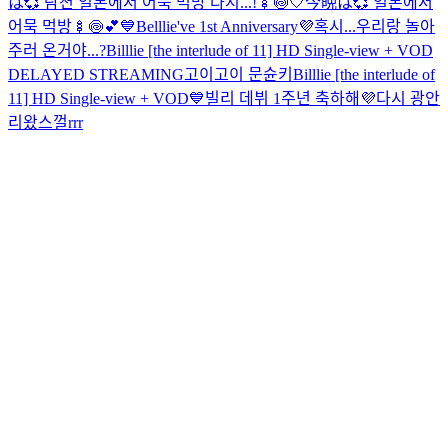
は💞 람션 일본에서 어묵 먹방 다시...!🍢🍥🤍
今晩は💞 일본에서
어묵 먹방🍢🍥💕
💙Belllie've 1st Anniversary💜
혹시...우리랑 놀아
주러 온거야...?
Billlie [the interlude of 11] HD Single-view + VOD
DELAYED STREAMING
고이고이 문슌키
Billlie [the interlude of
11] HD Single-view + VOD
💙빌리 데뷔 1주년 축하해💜
다시 광안
리왔스껄rrr