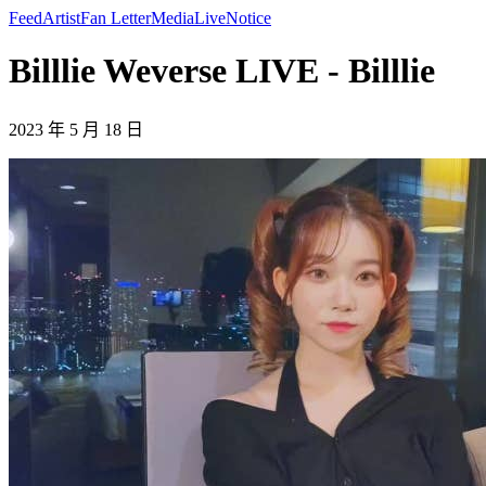
Feed
Artist
Fan Letter
Media
Live
Notice
Billlie Weverse LIVE - Billlie
2023 年 5 月 18 日