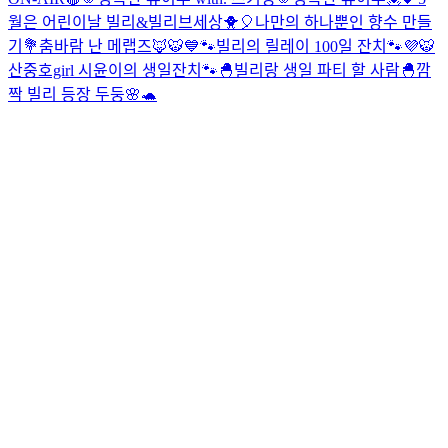
월은 어린이날 빌리&빌리브세상🐥🎈
나만의 하나뿐인 향수 만들
기💐
춤바람 난 메랩즈🦊🐯
💙🐾빌리의 릴레이 100일 잔치🐾💜
🐯
산중호girl 시윤이의 생일잔치🐾
🐣빌리랑 생일 파티 할 사람🐣
깜
짝 빌리 등장 두둥🌸🐢