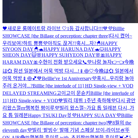
🖤새로운 룸메이트랑 라이브 🤍
1등 감사합니다!!!💙💜
Billlie
SHOWCASE [the Billage of perception: chapter three]
다시 켰어~
우리보여?
하트 뿅뿅💜
아직도 끊겨??
혹시...자?
🐣HAPPY
SIYOON DAY🐣
🐢HAPPY HARUNA DAY🐢
🐱HAPPY
SHEON DAY🐱
🌸HAPPY SUHYEON DAY🌸
🎀HAPPY
HARAM DAY🎀
수현이 전화 받으세요📞💚
나랑 놀자👉👈
今晩
は💞 람션 일본에서 어묵 먹방 다시...!🍢🍥🤍
今晩は💞 일본에서
어묵 먹방🍢🍥💕
💙Belllie've 1st Anniversary💜
혹시...우리랑 놀아
주러 온거야...?
Billlie [the interlude of 11] HD Single-view + VOD
DELAYED STREAMING
고이고이 문슌키
Billlie [the interlude of
11] HD Single-view + VOD
💙빌리 데뷔 1주년 축하해💜
다시 광안
리왔스껄rrr
행복한 평이루💜
빌리 왔스껄~
가요 톱 일레븐 다시,,
가
요 톱 일레븐
Happy TSUKI Day🐰
💜HAPPY SUA DAY💜
Billlie
SHOWCASE [the Billage of perception: chapter two]
💙8월의 the
eleventh day💜
빌리 '팥빙수' 발매 기념 스페샬 브이-라이브🍧
뚜
ON-AIR🔴
🫶행복한 휴이루 with. 츠키짱🫶
행복한 휴이루💓💕
5