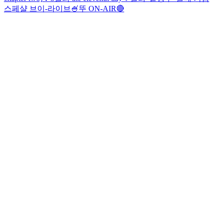
스페샬 브이-라이브🍧
뚜 ON-AIR🔴