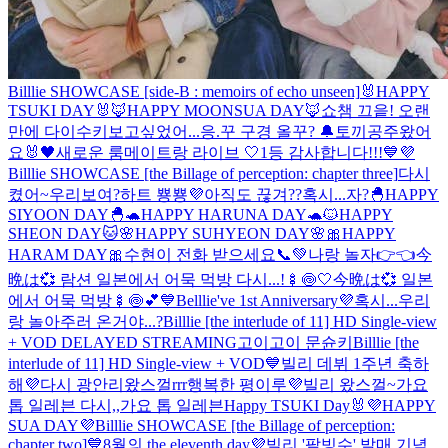
Billlie SHOWCASE [side-B : memoirs of echo unseen]
🐰HAPPY
TSUKI DAY🐰
🦊HAPPY MOONSUA DAY🦊
쇼챔 끄읕! 오랜
만에 다이수키
보고싶었어...
응.꾸 구경 올꾸? 🔔
토끼공주왔어
요🐰
🖤새로운 룸메이트랑 라이브 🤍
1등 감사합니다!!!💙💜
Billlie SHOWCASE [the Billage of perception: chapter three]
다시
켰어~우리보여?
하트 뿅뿅💜
아직도 끊겨??
혹시...자?
🐣HAPPY
SIYOON DAY🐣
🐢HAPPY HARUNA DAY🐢
🐱HAPPY
SHEON DAY🐱
🌸HAPPY SUHYEON DAY🌸
🎀HAPPY
HARAM DAY🎀
수현이 전화 받으세요📞💚
나랑 놀자👉👈
今
晩は💞 람션 일본에서 어묵 먹방 다시...!🍢🍥🤍
今晩は💞 일본
에서 어묵 먹방🍢🍥💕
💙Belllie've 1st Anniversary💜
혹시...우리
랑 놀아주러 온거야...?
Billlie [the interlude of 11] HD Single-view
+ VOD DELAYED STREAMING
고이고이 문슌키
Billlie [the
interlude of 11] HD Single-view + VOD
💙빌리 데뷔 1주년 축하
해💜
다시 광안리왔스껄rrr
행복한 평이루💜
빌리 왔스껄~
가요
톱 일레븐 다시,,
가요 톱 일레븐
Happy TSUKI Day🐰
💜HAPPY
SUA DAY💜
Billlie SHOWCASE [the Billage of perception:
chapter two]
💙8월의 the eleventh day💜
빌리 '팥빙수' 발매 기념