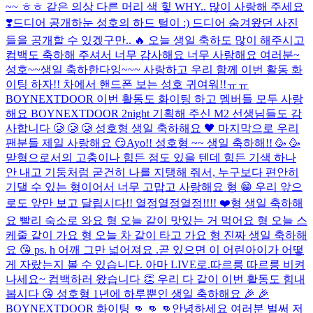
~~ ㅎㅎ 같은 의상 다른 머리 색 힣 WHY.. 많이 사랑해 주세요
❣️
드디어 공개하눈 성호의 하드 털이 :) 드디어 숨겨왔던 사진
들을 공개할 수 있겠구만.. 🔥 오늘 생일 축하도 많이 해주시고
컴백도 축하해 주셔서 너무 감사해요 너무 사랑해요 여러분~
성호~~생일 축하한다잉~~~ 사랑하고 우리 함께 이번 활동 화
이팅 하자!! 차에서 핸드폰 보는 성호 귀여워!!ㅠㅠ
BOYNEXTDOOR 이번 활동도 화이팅 하고 멤버들 모두 사랑
해요 BOYNEXTDOOR 2night 기획해 주신 M2 선생님들도 감
사합니다 🥲 🥲 🥲 성호형 생일 축하해요 🖤 마지막으로 우리
팬분들 제일 사랑해요 😏
Ayo!! 성호형 ~~ 생일 축하해!! 🥳 🥳
맏형으로서의 고충이나 힘든 점도 있을 텐데 힘든 기색 하나
안 내고 기둥처럼 굳건히 나를 지탱해 줘서, 누구보다 편안히
기댈 수 있는 형이어서 너무 고맙고 사랑해요 형 😁 우리 앞으
로도 앞만 보고 달립시다!! 열정열정열정!!!! ❤️
형 생일 축하해
요 빨리 숙소로 와요 형 오늘 같이 맛있는 거 먹어요 형 오늘 스
케줄 같이 가요 형 오늘 차 같이 타고 가요 형 진짜 생일 축하해
요 😘 ps. h 어깨 그만 넓어져요 .
곧 있으면 이 어린아이가 어떻
게 자랐는지 볼 수 있습니다. 아마 LIVE로.
따르릉 따르릉 비켜
나세요~ 컴백하러 왔습니다 👏 우리 다 같이 이번 활동도 힘내
봅시다 😘 성호형 1년에 하루뿐인 생일 축하해요 🎉 🎉
BOYNEXTDOOR 화이팅 👊 👊 👊
안녕하세요 여러분 벌써 저