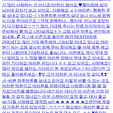
가 많이 사랑하는 거 아시죠?
이한이 왔어요 🖤🤪
아침에 일어
났는데 갑자기 보고 싶어요.. 사랑해요 ㅠㅎ
여러분~ 행복한 주
말 보내고 있나요~? :) 하루하루 바쁘게 살다 보니 어느새 컴백
이 다음 주더라구요..! 언제 컴백하나…했는데, 어느새 코앞까
지 다가왔네요ㅋㅋㅋ 많이 기대해 주시는 만큼 마지막까지 잘
준비해서 뿅 하고 나타날게요ㅎㅎ 그럼 남은 하루도 편안하게
보내용- 💕 아..! 새 시즌으로 돌아온 BOYNEXTDOOR
2NIGHT도 많이 기대 해주세여...
Click!
잘 지내고 있나요 여러
분?? 저는 요즘 열심히 컴백 준비 중이에요 😁 어제 엠투 예고
편이 나왔던데 기대하셔도 좋습니다.. 이번에도 역시 무대 장
난 없어요 ㅎㅎ 정말 빨리 여러분 앞에서 무대 하고 싶네요.. 조
금만 기다려요 여러분 곧입니다 ㅎㅎ 보고 싶어요.. 사랑해요!!
😘
이 착으로 셀카도 기다리신 분 계셨으려나~? 아니었다면 그
래도 좋아해주세오~ ❣️
멋 그거 어려운 거 아니네 멋 같아 ❣️ ❣️
🎶~
바쁜 하루하루를 보내고 있어요 이렇게 바쁠 수 있는 것도
여러분 덕분이고 여러분을 위해서예요 사랑합니동 😪 😪 잘
자요!!
사진을 올렸습니다.
네?? 라는 대사가 이 사진과 가장 어
울릴 것 같지 않나요?~ 리우 스탠바이! 표정 좋고, 대사 좋고
ok~
다들 사랑해요 😘
작업 on!! 🔥 🔥 🔥 🔥 🔥 🔥
오랜만에 계절
감 가득한 의상 입었어요~ ㅋㅋㅋㅋ 평소에는 에어컨 틀고 있
어서 겉옷이 필수인데 오늘은 본격 댄스 모드,,ㅎㅎ ❣️월요일