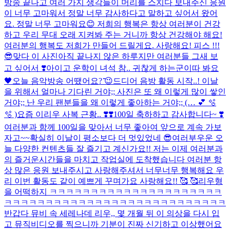
방송 끝나고 여러 가지 생각들이 머리를 스치다 보내주신 응원
이 너무 고마워서 정말 너무 감사하다고 말하고 싶어서 왔어
요. 정말 너무 고마워요😊 저희의 행복은 항상 여러분이 건강
하고 우리 무대 오래 지켜봐 주는 거니까 항상 건강해야 해요!
여러분의 행복도 저희가 만들어 드릴게요. 사랑해요! 피스 !!!
😎
맞다 이 사진
아직 끝나지 않은 하루지만 여러분들 그새 보
고 싶어서 ❣️
아이고 운학이 녀석 참.. 귀찮게 하는군
이따 봐요
🖤
오늘 음악방송 어땠어요? ̆̈😉
드디어 음방 활동 시작..! 이날
을 위해서 얼마나 기다린 거야;; 사진은 또 왜 이렇게 많이 쌓인
거야;; 난 우리 팬분들을 왜 이렇게 좋아하는 거야;; (… 💕 🫧
🫧 )
요즘 이리우 사복 근황.. ❣️❣️
100일 축하하고 감사합니다~ ❣️
여러분과 함께 100일을 맞아서 너무 좋아여 앞으로 계속 가보
자고~~
확실히 이날이 평소보다 더 멋있었네 😎
여러부우운 오
늘 다양한 컨텐츠들 잘 즐기고 계신가요!! 저는 이제 여러분과
의 즐거운시간들을 마치고 작업실에 도착했습니다 여러분 항
상 많은 응원 보내주시고 사랑해주셔서 너무너무 행복해요 우
리 이번 활동도 같이 예쁘게 꾸며가요 사랑해요!! 🥰 🥰
리우형
을 어떡하지 ㅋㅋㅋㅋㅋㅋㅋㅋㅋㅋㅋㅋㅋㅋㅋㅋㅋㅋㅋㅋㅋ
ㅋㅋㅋㅋㅋㅋㅋㅋㅋㅋㅋㅋㅋㅋㅋㅋㅋㅋㅋㅋㅋㅋㅋㅋㅋㅋㅋ
반갑다 뮤비 속 세레나데 리우,, 몇 개월 뒤 이 의상을 다시 입
고 뮤직비디오를 찍으니까 기분이 진짜 신기하고 이상했어요