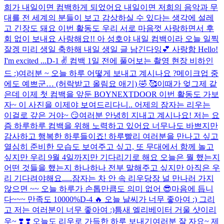
희가 내일이면 컴백하게 되었어요 내일이면 저희의 음악과 무
대를 전 세계의 분들이 보고 감상하실 수 있다는 생각에 설레
고 긴장도 돼요 이번 활동도 우리 서로 마음껏 사랑하면서 후
회 없이 보내요 사랑해요!! 아 성호야 내일 컴백이라 오늘 일찍
잘겡 미리 생일 축하해 내일 생일 글 남긴다잉💕 사랑함 Hello!
I'm excited ...
D-1 ✌️​ 컴백 1일 전에 풀어보는 촬영 현장 비하인
드 :)
여러분 ~ 오늘 하루 어떻게 보내고 계시나요 ?
메이크업 중
에도 예쁘군… (허락받고 올림요 애기) 🤣 🥰
이때가 엊그제 같
은데 이제 첫 컴백을 앞둔 BOYNEXTDOOR 이번 활동도 가보
자~ 이 사진을 이제야 보여드리다니.. 어제의 잠자는 리우는
이걸로 갚은 거야~ 😏
여러분 안녕히 지내고 계시나요! 저는 요
즘 하루하루 컴백을 위해 노력하고 있어요 너무나도 바쁘지만
감사하고 행복한 하루들이죠! 하루빨리 여러분을 만나고 싶고
열심히 준비한 모습도 보여주고 싶고, 또 무대에서 함께 놀고
싶지만 우리 9월 4일까지만 기다리기로 해요 오늘은 뭘 했는지
어떤 것들을 했는지 하나하나 전부 말해주고 싶지만 아직은 우
리 기다려야해요.....
잠자는 차 안 속 리우
당장 널 만나러 가지
않으면 ~~ 오늘 하루가 손톱만큼도 의미 없어 😎
마음에 듭니
다~~~ 만족도 10000%
D-4 🔥 오늘 날씨가 너무 좋아여 :) 그리
고 저는 여러분이 너무 좋아여 :)
틈새 엘리베이터 거울 샷이리
우~ ❣️​ ❣️​ 오늘도 리우로 가득한 하루 보내기
여러분 잘 자요~ 제