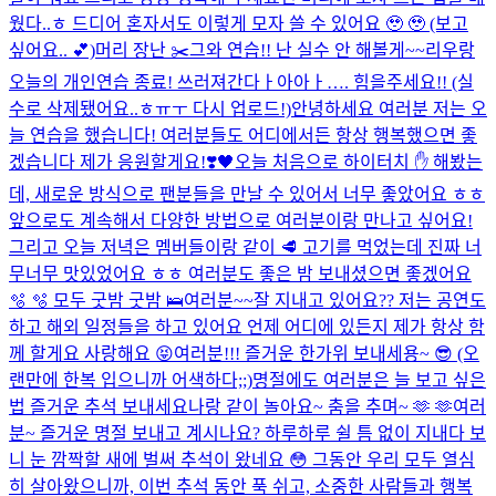
웠다..ㅎ 드디어 혼자서도 이렇게 모자 쓸 수 있어요 🥹 🥹 (보고
싶어요.. 💕)
머리 장난 ✂️
그와 연습!! 난 실수 안 해볼게~~
리우랑
오늘의 개인연습 종료! 쓰러져간다ㅏ아아ㅏ…. 힘을주세요!! (실
수로 삭제됐어요..ㅎㅠㅜ 다시 업로드!)
안녕하세요 여러분 저는 오
늘 연습을 했습니다! 여러분들도 어디에서든 항상 행복했으면 좋
겠습니다 제가 응원할게요!
❣️
🖤
오늘 처음으로 하이터치 ✋ 해봤는
데, 새로운 방식으로 팬분들을 만날 수 있어서 너무 좋았어요 ㅎㅎ
앞으로도 계속해서 다양한 방법으로 여러분이랑 만나고 싶어요!
그리고 오늘 저녁은 멤버들이랑 같이 🥩 고기를 먹었는데 진짜 너
무너무 맛있었어요 ㅎㅎ 여러분도 좋은 밤 보내셨으면 좋겠어요
🫧 🫧 모두 굿밤 굿밤 🛌
여러분~~잘 지내고 있어요?? 저는 공연도
하고 해외 일정들을 하고 있어요 언제 어디에 있든지 제가 항상 함
께 할게요 사랑해요 😝
여러분!!! 즐거운 한가위 보내세용~ 😎 (오
랜만에 한복 입으니까 어색하다;;)
명절에도 여러분은 늘 보고 싶은
법 즐거운 추석 보내세요
나랑 같이 놀아요~ 춤을 추며~ 🫶 🫶
여러
분~ 즐거운 명절 보내고 계시나요? 하루하루 쉴 틈 없이 지내다 보
니 눈 깜짝할 새에 벌써 추석이 왔네요 😳 그동안 우리 모두 열심
히 살아왔으니까, 이번 추석 동안 푹 쉬고, 소중한 사람들과 행복