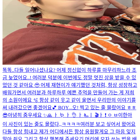
똑똑..다들 일어나셨나요? 어제 정신없이 하루를 마무리하느라 조
금 늦었어요..! 여러분 덕분에 이번에도 정말 멋진 상을 받을 수 있
었던 것 같아요 🥹 어제 재현이가 얘기했던 것처럼, 항상 성장하고
배워가면서 여러분과 하루하루 예쁜 추억을 만들어 가는 게 저희
의 소원이에요 🫧 항상 같이 웃고 같이 울면서 우리만의 이야기를
써 내려갔으면 좋겠어요💕 BOY...
오! 찍고 있는 줄 몰랐어요 ㅎㅎ
😎
아녕히 줌우세요 ✨
🙏 ㅏ 🪱 ㅏ 👌 ㅏ 🫷ㅣ 🎬ㅏ ❗ ㅇ ㅂ
이한아
이 사진이 있는 줄도 몰랐다,,ㅋㅋㅋㅋ
여러분 보고 싶어서 왔어요
다들 항상 힘내고 제가 어디에서든 항상 응원할게요 그 마음 잊지
말아 줘요 그리고 항상 행복해 주세요
긴 머리에 모자 쓰는 법을 배