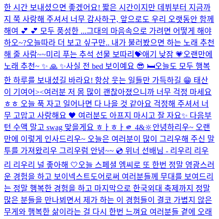
한 시간 보내셨으면 좋겠어요! 짧은 시간이지만 데뷔부터 지금까
지 쭉 사랑해 주셔서 너무 감사하구, 앞으로도 우리 오랫동안 함께
해여 💕 💕 모두 풍성한 ...
그대의 마음속으로 가려면 어떻게 해야
하오~?
오늘따라 더 보고 싶구만.. 내가 불러봤으면 하는 노래 추천
해 줄 사람~~
미리 푸는 추석 선물 보따리💝
애기 낮잠 💗
오랜만에
노래 추천~ ✨ 🙏 ✨
사실 전 bed 보이예요 😎 🛏️
오늘도 모두 행복
한 하루를 보내셨길 바라요! 항상 웃는 일들만 가득하길 😁 태산
이 기여어><
여러분 저 몸 많이 괜찮아졌으니까 너무 걱정 마세요
ㅎㅎ 오늘 푹 자고 일어나면 다 나을 것 같아요 걱정해 주셔서 너
무 고맙고 사랑해요 🖤 여러분도 아프지 마시고 잘 자요✨ 다음부
턴 수액 말고 swag 맞을게요 ㅎㅏㅎㅏ
🫵 4&🔆
안녕하리우~ 오랜
만에 이렇게 인사드리우~ 오늘은 여러분이 많이 그리우해 주신 말
투를 가져왔리우 그리우럼 안녕~~ 💿 위너 선배님 - 리우리 리우
리 리우리 널 좋아해 🤍
오늘 스페셜 엠씨로 또 한번 정말 영광스러
운 경험을 하고 보이넥스트도어로써 여러분들께 무대를 보여드리
는 정말 행복한 경험을 하고 마지막으로 한국외대 축제까지 정말
많은 분들을 만나뵈면서 제가 하는 이 경험들이 결코 가볍지 않은
무게와 행복한 삶이라는 걸 다시 한번 느껴요 여러분들 곁에 오래