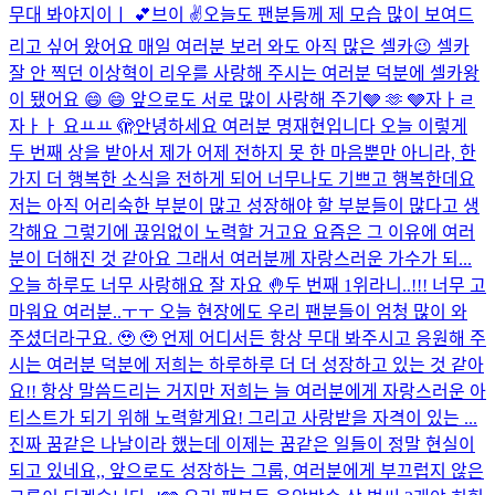
무대 봐야지이ㅣ 💕
브이 ✌️
오늘도 팬분들께 제 모습 많이 보여드
리고 싶어 왔어요 매일 여러분 보러 와도 아직 많은 셀카😉 셀카
잘 안 찍던 이상혁이 리우를 사랑해 주시는 여러분 덕분에 셀카왕
이 됐어요 😄 😄 앞으로도 서로 많이 사랑해 주기🩶 🫶 🩶
자ㅏㄹ
자ㅏㅏ 요ㅛㅛ 🫣
안녕하세요 여러분 명재현입니다 오늘 이렇게
두 번째 상을 받아서 제가 어제 전하지 못 한 마음뿐만 아니라, 한
가지 더 행복한 소식을 전하게 되어 너무나도 기쁘고 행복한데요
저는 아직 어리숙한 부분이 많고 성장해야 할 부분들이 많다고 생
각해요 그렇기에 끊임없이 노력할 거고요 요즘은 그 이유에 여러
분이 더해진 것 같아요 그래서 여러분께 자랑스러운 가수가 되...
오늘 하루도 너무 사랑해요 잘 자요 🤚
두 번째 1위라니..!!! 너무 고
마워요 여러분..ㅜㅜ 오늘 현장에도 우리 팬분들이 엄청 많이 와
주셨더라구요. 🥹 🥹 언제 어디서든 항상 무대 봐주시고 응원해 주
시는 여러분 덕분에 저희는 하루하루 더 더 성장하고 있는 것 같아
요!! 항상 말씀드리는 거지만 저희는 늘 여러분에게 자랑스러운 아
티스트가 되기 위해 노력할게요! 그리고 사랑받을 자격이 있는 ...
진짜 꿈같은 나날이라 했는데 이제는 꿈같은 일들이 정말 현실이
되고 있네요,, 앞으로도 성장하는 그룹, 여러분에게 부끄럽지 않은