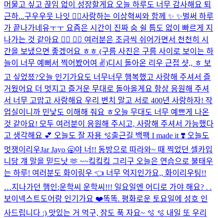
머물고 싶고 끊임 없이 성장할게요 오늘 하루도 너무 감사해요 퇴
근하...
구우우웃 나잇 😵‍💫
사랑하는 이상혁씨와 함께 ✨ ✨
벌써 하루
가 끝나가네유ㅜㅜ 요즘은 시간이 진짜 숨 쉴 틈도 없이 빠르게 지
나가는 것 같아요 😶‍🌫️ 😶‍🌫️ 여러분은 조금씩 쉬어가면서 천천히 시
간을 보냈으면 좋겠어요 ㅎㅎ (구름 사진은 구름 사이로 보이는 하
늘이 너무 예뻐서 찍어봤어여 ✌️)
디시 돌아온 리우 근접 샷,, ㅎ 보
고 싶었쬬?
오늘 인기가요도 너무너무 행복했고 사랑해 주셔서 즐
거웠어요 더 멋지고 즐거운 무대로 돌아올게요 항상 응원해 주셔
서 너무 고맙고 사랑해요 우리 변치 말고 서로 400년 사랑하자! 작
업실이니까 민낯도 이해해 줘요 ㅎ
오늘 무대도 너무 예쁘게 나온
것 같아요! 모두 여러분이 응원해 주시고, 사랑해 주셔서 가능했다
고 생각해요 💕​ 오늘도 잘 자용 🫧​
출근길 백팩 I made it ❣️ 오늘도
멋쟁이리우
Jar Jayo 🥱
야 너!! 동방으로 따라와~ 때 찍었던 셀카입
니당 걔 말을 믿드낫 🫶 ~~킼킼킼 그리구 오늘은 연습으로 불태우
는 하루! 여러분도 화이링우 👈 너무 억지인가요,, 화이리우팅!!
…
지나가던 행인:운학씨 운학씨!!! 일요일엔 어디로 가야 해요? . .
보이넥스트도어랑 인기가요 ❤️
똑똑. 평화로운 토요일에 성호 인
사드립니다 :) 맛있는 거 먹구, 잠도 푹 자요~ 🫧 🫧 내일 또 우리