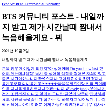
Feed
Artist
Fan Letter
Media
Live
Notice
BTS 커뮤니티 포스트 - 내일까
지 받고 제가 시간날때 짬내서
녹음해올게요 - 뷔
2021년 10월 2일
내일까지 받고 제가 시간날때 짬내서 녹음해올게요
근육 키우면 이렇게 되겠지?
아 상어한테 Do you know bts? 했
어야 했는데..
[업적] 낚시 중 상어의 입질을 겪어본 자
의미있고
좋은 시간이었습니다!!!🥰 언제나 고마워요 아미!!💜
UN
다녀
올게용
뿅
잘 다녀올게용✈✈✈✈✈😍😍😍
죄홉이랑 커플 위아래
입음 다녀올게용하트
다녀오겠습니다 🌠
lovely jubbly💜
아니 자
전거 조립까진 아니고 앞에 바구니만 달았어 남준아;
안녕하세
요🙇‍♂️
사진을 올렸습니다.
집 가는 길 하뜨
자고 일어났더니... 깜
짝 선물이... 아미 여러분 이게 가능한 일인가요..? 너무 감사하