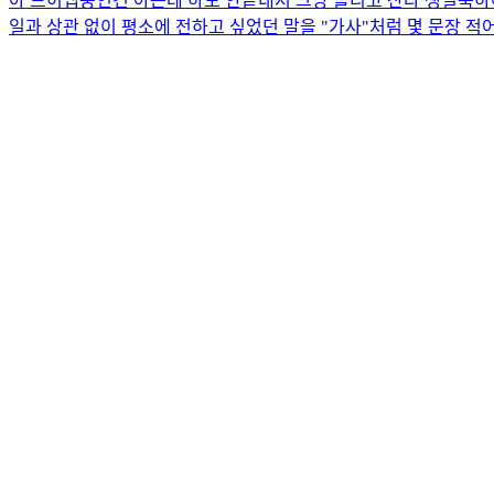
아 브이앱중인건 아는데 하도 안끝내서 그냥 올리고 잔다 생일축하
일과 상관 없이 평소에 전하고 싶었던 말을 "가사"처럼 몇 문장 