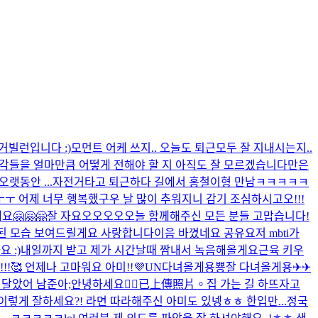
 거
빌런입니다 :)
모먼트 어케 쓰지.. 오늘도 퇴근
모두 잘 지내시는지..
생각들을 얼마만큼 어떻게 전해야 할 지 아직도 잘 모르겠습니다만은
랫동안 ...
자전거타고 퇴근하다 길에서 홍철이형 만남ㅋㅋㅋㅋㅋ
ㅜ 어제 너무 행복했구우 날 많이 추워지니 감기 조심하시고오!!!
요🤗🤗🤗
잘 자요오오오오
오늘 함께해주신 모든 분들 고맙습니다!
돈된 모습 보여드릴게요 사랑합니다이
음 바꼈네요 공유요
저 mbti가
 :)
내일까지 받고 제가 시간날때 짬내서 녹음해올게요
근육 키우
!🥰 언제나 고마워요 아미!!💜
UN
다녀올게용
뿅
잘 다녀올게용✈✈
 달았어 남준아;
안녕하세요🙇‍♂️
已上傳照片。
집 가는 길 하뜨
자고
왜 이렇게 잘하세요?! 라면 따라해주신 아미도 있넹ㅎㅎ 한입만...
정국