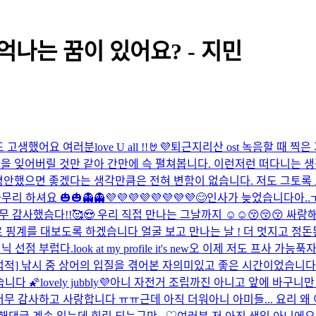
억나는 꿈이 있어요? - 지민
도 고생했어요 여러분
love U all !!🤘💜
퇴근
지리산 ost 녹음할 때 찍은
법을 잊어버릴 것만 같아 간만에 슥 펼쳐봅니다. 이런저런 떠다니는 
안했으면 좋겠다는 생각만큼은 전혀 변함이 없습니다. 저도 그토록 오
 하셔요 🎃🎃👻👻💜💜💜💜💜💜💜💜
😊
인사가 늦었습니다아..ㅜ
너무 감사했슴다!!🥰😍 우리 직접 만나는 그날까지 ☺☺😚😚😚 싸랑해
핑계를 대보도록 하겠습니다 얼굴 보고 만나는 날 ! 더 멋지고 정
닉 선점 부럽다.
look at my profile it's new
오 이제 저도 프사 가능
푹자요
업적] 낚시 중 상어의 입질을 겪어본 자
의미있고 좋은 시간이었습니다!!
니다 🌠
lovely jubbly💜
아니 자전거 조립까진 아니고 앞에 바구니만
? 너무 감사하고 사랑합니다 ㅠㅠ
근데 아직 더워
아니 아미들... 요리 