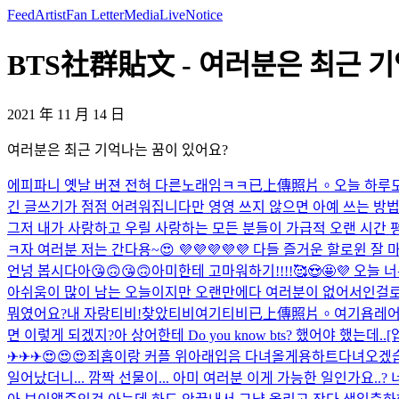
Feed
Artist
Fan Letter
Media
Live
Notice
BTS社群貼文 - 여러분은 최근 기
2021 年 11 月 14 日
여러분은 최근 기억나는 꿈이 있어요?
에피파니 옛날 버젼 전혀 다른노래임ㅋㅋ
已上傳照片。
오늘 하루
긴 글쓰기가 점점 어려워집니다만 영영 쓰지 않으면 아예 쓰는 방
그저 내가 사랑하고 우릴 사랑하는 모든 분들이 가급적 오랜 시간 평
ㅋ
자 여러분 저는 간다용~😍 💜💜💜💜💜 다들 즐거운 할로윈 잘 마무리
언넝 봅시다아😘🙃😘🙃
아미한테 고마워하기!!!!🥰😍🤩💜 오늘 
아쉬움이 많이 남는 오늘이지만 오랜만에다 여러분이 없어서인걸로 
뭐였어요?
내 자랑티비!
찾았티비
여기티비
已上傳照片。
여기욥
레어
면 이렇게 되겠지?
아 상어한테 Do you know bts? 했어야 했는데..
[
✈✈✈😍😍😍
죄홉이랑 커플 위아래입음 다녀올게용하트
다녀오겠습
일어났더니... 깜짝 선물이... 아미 여러분 이게 가능한 일인가요..