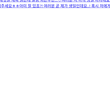
해
댓글 계속 읽는데 힐링 되는구만...♡
여러분 저 아직 생일 아니에요.
적어주세요ㅎㅎ
아미 잘 있죠?! 여러분 곧 제가 생일인데요..! 혹시 저