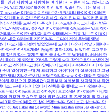
...
안녕 사랑하고 사랑하는 여러분! 저 서른이네요. (벌써..) 스
. 알고 계시죠? 불가에 이런 말이 있습니다. '너는 오직 너
neva play 미쳤슺ㅁㅁ 안올 수가 없었음텨 빠이
아미 여러분
있기를 바라요!!! 🫡
안녕하세요. 슈가 입니다. 부끄러운 마음
망과 상처를 드린 점 아주 깊이 사과드립니다. 그간 제가 받은
...
안녕하세요. 슈가입니다. 여러분께 실망스러운 일로 찾아
운 거리라는 안이한 생각과 음주 상태에서는 전동 킥보드 이용이
녕하세요 여러분들 지민입니다. 드디어 저의 두번째 앨범
빨리 나오기를 간절히 빌었었는데 드디어 나와서 정말 기쁩니다
란다짜란다
다녀오게씁니당@
야 홉아 100일 남았다며 그때부터
데 정신없다는 핑계로 짧은 글 하나도 못 남겼네요. 허허허 한
란히 들어가게 되었죠. 23년은 그렇게 술과 작업으로만 보냈던 것
감사하고 전역한다고 회사앞에까지 오셔서 사랑주신 아미 여러분
타 준비 열심히했는데 제 프리허그 아이디어 더 잘보이려고 그냥
최대한 빨리 지나가주시길 부탁드립니다ㅠㅠ 아마 대화도 힘들거
 좋아해 주셨으면 좋겠네요:) 처음부터 여러분들 생각하면서 작업
이죠.. 근데 시간이 없어서 진행을 못 했네요 ㅜ 아쉽습니다..
들도 우리 아미들도 보고 싶다
많이 보고싶습니다 여러분 건강합
후에 건강한 모습으로 찾아 뵙겠습니다!!!!! 🫡💜
아미 잘 지내십
써 3월 중순이네요 또 찾아뵙겠습니다 많이 보고 싶습니다 단
 Jag älskar dig Σε αγαπώ Minä rakastan sinua Jeg elsker dig