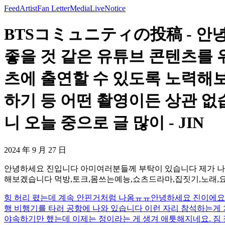
Feed
Artist
Fan Letter
Media
Live
Notice
BTSコミュニティの投稿 - 안
좋을 것 같은 유튜브 콘텐츠를 
츠에 출연할 수 있도록 노력해
하기 등 어떤 촬영이든 상관 없
니 오늘 중으로 글 많이 - JIN
2024 年 9 月 27 日
안녕하세요 진입니다 아미여러분들께 부탁이 있습니다 제가 나오
해보겠습니다 먹방,토크,몸쓰는예능,쇼츠드라마,집짓기,노래,요리
힝 허리 폈는데 계속 안핀거처럼 나옴ㅠㅠ
안녕하세요 진이에요 
행 비행기를 타러 공항에 나와 있습니다 이런 자리 참석하는게
야속하기만 했는데 이제는 정이라는 게 생겨 애틋해지네요. 짐 