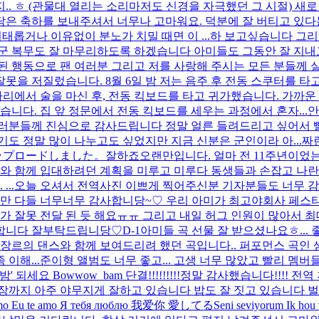
 ㅎ (관물대 열리는 소리마저도 신경을 자극했던 그 시절) 새로 들
 축하를 보내주셔서 너무나 고마워요. 덕분에 잘 버티고 있다는 거
태롭거나 이유없이 분노가 치밀 때면 이 ...
하 보고싶습니다 그리고 
 복무도 잘 마무리하도록 하겠습니다 아미들도 그동안 잘 지내고 
된 행동으로 팬 여러분 그리고 저를 사랑해 주시는 모든 분들께 실
 저질렀습니다. 8월 6일 밤 저는 음주 후 전동 스쿠터를 타고 인
 자리에서 술을 마신 후, 전동 킥보드를 타고 귀가했습니다. 가까
다. 집 앞 정문에서 전동 킥보드를 세우는 과정에서 혼자...
안
여러분들께 진심으로 감사드립니다 정말 얼른 들려드리고 싶어서 
도 정말 많이 나누고도 싶었지만 지금 신분은 군인이라 아...
짜
ップロードしました。
잘하죠
오랜만입니다. 얼마 전 11주년이었는
호석이와 함께 입대하려던 계획을 미루고 미루다 동생들과 손잡고 나
..
오늘 오셔서 전역사진 이쁘게 찍어주신분 기자분들도 너무 
만 다들 너무너무 감사합니당~♡ 우리 아미가 최고야
회사 페스
 잘못 전달 된 듯 해요ㅠㅠ 그리고 내일 허그 인원이 많아서 
상합니다 잘부탁드립니당♡
D-1
아미들 곡 선물 잘 받으셨나요ㅎ...
장르의 댄스와 함께 보여드리려 했던 곡입니다.. 퍼포먼스 곡인 셈
이해...
준이형 앨범도 너무 좋고... 고생 너무 많았고 빨리 멤버
요 Bowwow_bam 단결!!!!!!!!!
정말 감사했습니다!!!! 전역 
장까지 아주 야무지게 잘하고 있습니다 밥도 잘 짓고 있습니다 벌
mo Eu te amo Я тебя люблю 我爱你 愛してるSeni seviyorum Ik hou van jou