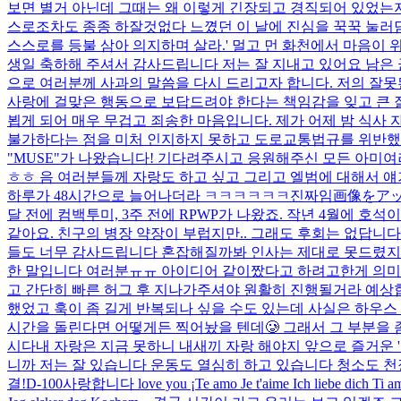
보면 별거 아닌데 그때는 왜 이렇게 긴장되고 경직되어 있었는지..
스로조차도 종종 하잘것없다 느꼈던 이 날에 진심을 꾹꾹 눌러담은
스스로를 등불 삼아 의지하며 살라.' 멀고 먼 화천에서 마음이 위
생일 축하해 주셔서 감사드립니다 저는 잘 지내고 있어요 남은 군
으로 여러분께 사과의 말씀을 다시 드리고자 합니다. 저의 잘못
사랑에 걸맞은 행동으로 보답드려야 한다는 책임감을 잊고 큰 잘못을
뵙게 되어 매우 무겁고 죄송한 마음입니다. 제가 어제 밤 식사
불가하다는 점을 미처 인지하지 못하고 도로교통법규를 위반했습니
"MUSE"가 나왔습니다! 기다려주시고 응원해주신 모든 아미
ㅎㅎ 음 여러분들께 자랑도 하고 싶고 그리고 엘범에 대해서 얘기
하루가 48시간으로 늘어나더라 ㅋㅋㅋㅋㅋㅋ진짜임
画像をア
달 전에 컴백투미, 3주 전에 RPWP가 나왔죠. 작년 4월에 
같아요. 친구의 병장 약장이 부럽지만.. 그래도 후회는 없답니다. .
들도 너무 감사드립니다 혼잡해질까봐 인사는 제대로 못드렸지
한 말입니다 여러분ㅠㅠ 아이디어 같이짰다고 하려고한게 의미가
고 간단히 빠른 허그 후 지나가주셔야 원활히 진행될거라 예
했었고 훅이 좀 길게 반복되나 싶을 수도 있는데 사실은 하우스 
시간을 돌린다면 어떻게든 찍어놨을 텐데🥲 그래서 그 부분을 좀 
시다
내 자랑은 지금 못하니 내새끼 자랑 해야지 앞으로 즐거운 '밤' 되세
니까 저는 잘 있습니다 운동도 열심히 하고 있습니다 청소도 천
결!
D-100
사랑합니다 love you ¡Te amo Je t'aime Ich liebe dich Ti a