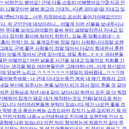
ㅋ 비하인드 봤어요? 근데 다들 스토리 이해했어요??🧐 지금 인
리 12월
굿
이번 앨범 최고의 기대작.. (다른 의미로)
잘 지내고 있
?🥹
비가와요... 너무 걱정되네요 조심히 들어가야해요!!!!!!!!
. 저 군인인데 대상이라니... 어떻게 이런 선물을 보내주시나
어떤 무대를 보여드려야할까 벌써 부터 설레발치면서 지내고 있
습니다 집이랑 회사에 둬야지 히히
진.. 오늘 좀 당황스럽네;;; ㅎ
홉이 전역? 와..
또 올게요
진짜 정말 많이 사랑합니다
정말 오랜
그래도 군에 좋은 사람들이 정말 많아서 다같이 힘내면서 훈련
이 이렇게 많아서 군에 있는데도 생일 축하...
ㅎㅎㅎ 여러분들
들은 어떨까요? 어떤 날들로 시간을 보내고 있을까요 저희를 기
다는 생각을 해요 여러분들만은 그래야하니까...
이게 정신없이
른데 앞보면 느리고 ㅋㅋㅋㅋㅋㅋㅋ
생일이 와버렸네...ㅋㅋㅋ
여
들어봐주세용~ 나 군대 다녀오는동안 계속 내 얘기 해줘서 고마
내일 부산에 와주시는 분들 낮까지 비가 와서 많이 추울 것 같아
의 석준 감독님과 작년 내내 같이 살다시피 하면서 모든 걸 다 찍었
기해줘야 집계가 돼요 내가 제작하는것도 안됨(달석으로 하는
진입니다 아미여러분들께 부탁이 있습니다 제가 나오면 좋을 것
 먹방,토크,몸쓰는예능,쇼츠드라마,집짓기,노래,요리하기 등 어
속 안핀거처럼 나옴ㅠㅠ
안녕하세요 진이에요 오랜만에 인사 드
 공항에 나와 있습니다 이런 자리 참석하는게 처음인거 같아 무
는데 이제는 정이라는 게 생겨 애틋해지네요. 짐 정리도 해보고, 잘