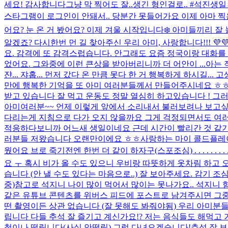
세요! 감사합니다
그냥 막 찍어도 잘..생긴 형인걸로.. #석진생
스타그램이 로그인이 안돼서.. 당분간 못들어가요 이제 아마 찍은 
어요? 눈 온 거 봤어요? 이제 겨울 시작입니다❄️ 아미들끼리 잘
알겠죠? 다시한번 먼 길 찾아주신 우리 아미, 사랑합니다!!! 💜
요. 감격에 또 감격스럽습니다. 안그래도 요즘 정국이랑 대화
었어요. 그와중에 이런 큰상을 받아버리니까 더 어안이 ...
아는 
쟌... 쟈홉... 먼저 갔다 온 만큼 못다 한 거 행복하게 하시길... 
만에 행복한 기억을 또 아미 여러분들께서 만들어주시네요 ㅎㅎ
받고 있습니다 잘 먹고 운동도 정말 열심히 하고있습니다 ! 그러
아미여러분~~ 언제 이렇게 앞에서 소리내서 불러보려나 보고싶
다리는게 지침으로 다가 오지 않을까요 그게 걱정되면서도 여러
적응하다보니까 어느새 생일이네요 근데 시간이 빨리간 것 같
러분들 저왔습니다 오랜만이에요 ㅎㅎ
사랑하는 마이 콜드플레이
웠어요 브로 죽기전엔 한번 더 같이 하자구
(스포조심) . . . . . .
요 ㅜ 혹시 비가 올 수도 있으니 우비랑 따뜻하게 옷차림 하고 오
습니다 (안 낼 수도 있다는 마음으로..) 잘 보아주세요. 감기 조심하
중)
참고로 석지니 나이 많이 먹어서 많이는 못나가요.. 석지니 힘
같은 유튜브 콘텐츠를 위버스 피드에 포스트로 남겨주시면 그중
떤 촬영이든 상관 없습니다 (잘 못해도 봐줘야됨) 우리 아미분들의
립니다 다들 추석 잘 즐기고 계신가요!? 저는 음식들도 해먹고
척이나 떨립니다(사실 안떨림) 그럼 다녀오겠습니다!
추석 잘 