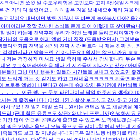
일ㅊㅋ
아니면 쏘왓 일 수도
우리형은 고민보다 고지 #진생일ㅊㅋ
헤
건 거의 다 풀렸어요 .. ㅎㅎ 좋은 겨울 보내세요❄️ 메리 겨울 메
 놀고 있어요 내년이면 방탄 끼워서 또 바쁘게 놀아봅시다아? 응? 응

아미여러분 정말 감사한 소식을 듣게 되어 이렇게 또 찾아왔습니다
를 참 많이 하는데 전역후에 우리가 어떤 노래를 들려드려여할까 
작가님의 도움으로 해피 앨범 커버 직접 (도움받으면서) 그려봤
고생했다💜
죄홉 전역을 해? 와 진짜 시간 빠르다 나 때는 진짜 와.. 죄
 걱정하시라고 말씀드린 건 아니구요!! 쉽지는 않으니까요 ㅎㅎ 
니 저는 걱정하지 마셔요 생일 축하해 주셔서 감사합니다 무슨 복
네요 보고싶어라아아 음 꽤나 긴 시간들이 지나가고 있죠? 아미
분들이 그냥 마냥 행복한 일들과 시간들을 보내고 있었으면 좋겠
기도 느리게 거는 것 같기도 하고 그러네욬ㅋㅋㅋㅋㅋ 뒤돌면 빠
 브로들 앨범이 나왔다고 하는데 슈퍼참치 듣기전에 한번씩들 
 . . . . . . . . . . . 이균 쉪.. ㅠ 두부 파인다이닝 팝업 해주세요 😭👍
D-10
시는 게 좋겠습니다 ! (야외니깐..) 항상 보고싶고 감사하고 거
시구요 ! 전 일기 매일 쓰며 ...
원하는 컨텐츠 말고 채널명을 얘
드러 (근데 힘든 유튜브도 상관x 왜냐 난 프로니까)
안녕하세요 
 가장 많이 언급된 콘텐츠에 출연할 수 있도록 노력해보겠습니다
 픽은 언제나 옳으니 오늘 중으로 글 많이...
힝 허리 폈는데 계
 가족들과도 보고 잘 지냈습니다! 지금은 밀라노행 비행기를 타러
보내시길 바랍니다 🫡
한 달, 그래 딱 30일! 시간이 야속하기만 했