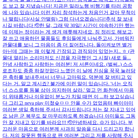
도 보고 잘 지냈습니다! 지금은 밀라노행 비행기를 타러 공항
에 나와 있습니다 이런 자리 참석하는게 처음인거 같아 무척이
나 떨립니다(사실 안떨림) 그럼 다녀오겠습니다!
추석 잘 보내
시길 바랍니다 🫡
한 달, 그래 딱 30일! 시간이 야속하기만 했는
데 이제는 정이라는 게 생겨 애틋해지네요. 짐 정리도 해보고,
잘 쓰고 애용하던 물품들도 후임들에게 나눠주고서, 가벼워진
관물대를 보니 그 마음이 좀 더 짙어집니다. 돌이켜보면 별거
아닌데 그때는 왜 이렇게 긴장되고 경직되어 있었는지.. ㅎ (관
물대 열리는 소리마저도 신경을 자극했던 그 시절) 새로 들...
안녕 사랑하고 사랑하는 여러분! 저 서른이네요. (벌써..) 스스
로조차도 종종 하잘것없다 느꼈던 이 날에 진심을 꾹꾹 눌러담
은 축하를 보내주셔서 너무나 고마워요. 덕분에 잘 버티고 있
다는 거. 알고 계시죠? 불가에 이런 말이 있습니다. '너는 오직
너 스스로를 등불 삼아 의지하며 살라.' 멀고 먼 화천에서 마음
이 위태롭거나 이유없이 분노가 치밀 때면 이 ...
하 보고싶습니
다 그리고 neva play 미쳤슺ㅁㅁ 안올 수가 없었음텨 빠이
아미
여러분 생일 축하해 주셔서 감사드립니다 저는 잘 지내고 있어
요 남은 군 복무도 잘 마무리하도록 하겠습니다 아미들도 그동
안 잘 지내고 있기를 바라요!!! 🫡
안녕하세요. 슈가 입니다. 부
끄러운 마음으로 여러분께 사과의 말씀을 다시 드리고자 합니
다. 저의 잘못된 행동으로 팬 여러분 그리고 저를 사랑해 주시