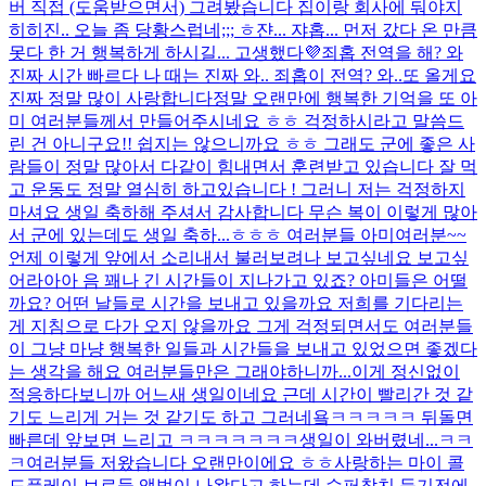
버 직접 (도움받으면서) 그려봤습니다 집이랑 회사에 둬야지
히히
진.. 오늘 좀 당황스럽네;;; ㅎ
쟌... 쟈홉... 먼저 갔다 온 만큼
못다 한 거 행복하게 하시길... 고생했다💜
죄홉 전역을 해? 와
진짜 시간 빠르다 나 때는 진짜 와.. 죄홉이 전역? 와..
또 올게요
진짜 정말 많이 사랑합니다
정말 오랜만에 행복한 기억을 또 아
미 여러분들께서 만들어주시네요 ㅎㅎ 걱정하시라고 말씀드
린 건 아니구요!! 쉽지는 않으니까요 ㅎㅎ 그래도 군에 좋은 사
람들이 정말 많아서 다같이 힘내면서 훈련받고 있습니다 잘 먹
고 운동도 정말 열심히 하고있습니다 ! 그러니 저는 걱정하지
마셔요 생일 축하해 주셔서 감사합니다 무슨 복이 이렇게 많아
서 군에 있는데도 생일 축하...
ㅎㅎㅎ 여러분들 아미여러분~~
언제 이렇게 앞에서 소리내서 불러보려나 보고싶네요 보고싶
어라아아 음 꽤나 긴 시간들이 지나가고 있죠? 아미들은 어떨
까요? 어떤 날들로 시간을 보내고 있을까요 저희를 기다리는
게 지침으로 다가 오지 않을까요 그게 걱정되면서도 여러분들
이 그냥 마냥 행복한 일들과 시간들을 보내고 있었으면 좋겠다
는 생각을 해요 여러분들만은 그래야하니까...
이게 정신없이
적응하다보니까 어느새 생일이네요 근데 시간이 빨리간 것 같
기도 느리게 거는 것 같기도 하고 그러네욬ㅋㅋㅋㅋㅋ 뒤돌면
빠른데 앞보면 느리고 ㅋㅋㅋㅋㅋㅋㅋ
생일이 와버렸네...ㅋㅋ
ㅋ
여러분들 저왔습니다 오랜만이에요 ㅎㅎ
사랑하는 마이 콜
드플레이 브로들 앨범이 나왔다고 하는데 슈퍼참치 듣기전에