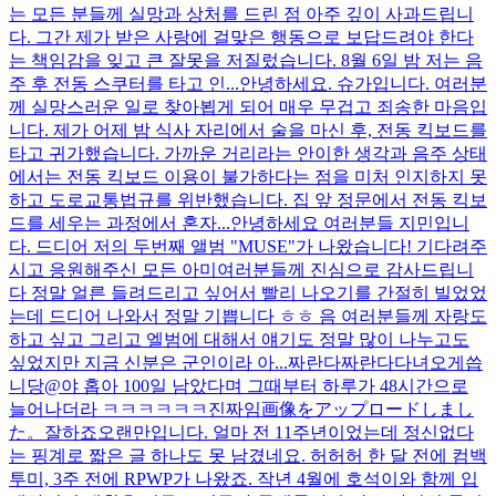
는 모든 분들께 실망과 상처를 드린 점 아주 깊이 사과드립니
다. 그간 제가 받은 사랑에 걸맞은 행동으로 보답드려야 한다
는 책임감을 잊고 큰 잘못을 저질렀습니다. 8월 6일 밤 저는 음
주 후 전동 스쿠터를 타고 인...
안녕하세요. 슈가입니다. 여러분
께 실망스러운 일로 찾아뵙게 되어 매우 무겁고 죄송한 마음입
니다. 제가 어제 밤 식사 자리에서 술을 마신 후, 전동 킥보드를
타고 귀가했습니다. 가까운 거리라는 안이한 생각과 음주 상태
에서는 전동 킥보드 이용이 불가하다는 점을 미처 인지하지 못
하고 도로교통법규를 위반했습니다. 집 앞 정문에서 전동 킥보
드를 세우는 과정에서 혼자...
안녕하세요 여러분들 지민입니
다. 드디어 저의 두번째 앨범 "MUSE"가 나왔습니다! 기다려주
시고 응원해주신 모든 아미여러분들께 진심으로 감사드립니
다 정말 얼른 들려드리고 싶어서 빨리 나오기를 간절히 빌었었
는데 드디어 나와서 정말 기쁩니다 ㅎㅎ 음 여러분들께 자랑도
하고 싶고 그리고 엘범에 대해서 얘기도 정말 많이 나누고도
싶었지만 지금 신분은 군인이라 아...
짜란다짜란다
다녀오게씁
니당@
야 홉아 100일 남았다며 그때부터 하루가 48시간으로
늘어나더라 ㅋㅋㅋㅋㅋㅋ진짜임
画像をアップロードしまし
た。
잘하죠
오랜만입니다. 얼마 전 11주년이었는데 정신없다
는 핑계로 짧은 글 하나도 못 남겼네요. 허허허 한 달 전에 컴백
투미, 3주 전에 RPWP가 나왔죠. 작년 4월에 호석이와 함께 입