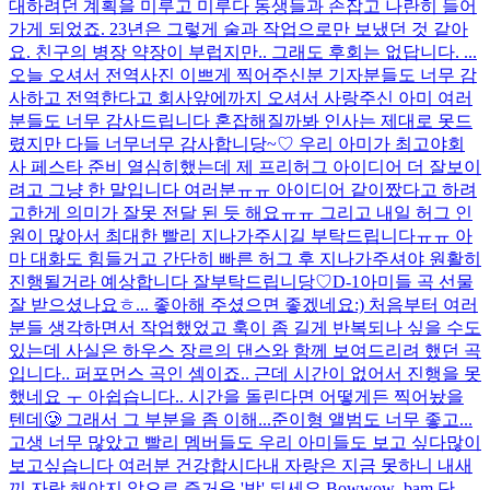
대하려던 계획을 미루고 미루다 동생들과 손잡고 나란히 들어
가게 되었죠. 23년은 그렇게 술과 작업으로만 보냈던 것 같아
요. 친구의 병장 약장이 부럽지만.. 그래도 후회는 없답니다. ...
오늘 오셔서 전역사진 이쁘게 찍어주신분 기자분들도 너무 감
사하고 전역한다고 회사앞에까지 오셔서 사랑주신 아미 여러
분들도 너무 감사드립니다 혼잡해질까봐 인사는 제대로 못드
렸지만 다들 너무너무 감사합니당~♡ 우리 아미가 최고야
회
사 페스타 준비 열심히했는데 제 프리허그 아이디어 더 잘보이
려고 그냥 한 말입니다 여러분ㅠㅠ 아이디어 같이짰다고 하려
고한게 의미가 잘못 전달 된 듯 해요ㅠㅠ 그리고 내일 허그 인
원이 많아서 최대한 빨리 지나가주시길 부탁드립니다ㅠㅠ 아
마 대화도 힘들거고 간단히 빠른 허그 후 지나가주셔야 원활히
진행될거라 예상합니다 잘부탁드립니당♡
D-1
아미들 곡 선물
잘 받으셨나요ㅎ... 좋아해 주셨으면 좋겠네요:) 처음부터 여러
분들 생각하면서 작업했었고 훅이 좀 길게 반복되나 싶을 수도
있는데 사실은 하우스 장르의 댄스와 함께 보여드리려 했던 곡
입니다.. 퍼포먼스 곡인 셈이죠.. 근데 시간이 없어서 진행을 못
했네요 ㅜ 아쉽습니다.. 시간을 돌린다면 어떻게든 찍어놨을
텐데🥲 그래서 그 부분을 좀 이해...
준이형 앨범도 너무 좋고...
고생 너무 많았고 빨리 멤버들도 우리 아미들도 보고 싶다
많이
보고싶습니다 여러분 건강합시다
내 자랑은 지금 못하니 내새
끼 자랑 해야지 앞으로 즐거운 '밤' 되세요 Bowwow_bam 단