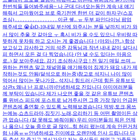
한번씩들 들어봐주세용~ 나 군대 다녀오는동안 계속 내 얘기
해줘서 고마웠어요 브로 죽기전엔 한번 더 같이 하자구
(스포
조심) . . . . . . . . . . . . . . . . . 이균 쉪.. ㅠ 두부 파인다이닝 팝업
해주세요 😭👍
D-10
내일 부산에 와주시는 분들 낮까지 비가 와
서 많이 추울 것 같아요 ㅜ 혹시 비가 올 수도 있으니 우비랑 따
뜻하게 옷차림 하고 오시는 게 좋겠습니다 ! (야외니깐..) 항상
보고싶고 감사하고 거의 석준 감독님과 작년 내내 같이 살다시
피 하면서 모든 걸 다 찍었습니다 (안 낼 수도 있다는 마음으
로..) 잘 보아주세요. 감기 조심하시구요 ! 전 일기 매일 쓰며 ...
원하는 컨텐츠 말고 채널명을 얘기해줘야 집계가 돼요 내가 제
작하는것도 안됨(달석으로 하는중)
참고로 석지니 나이 많이
먹어서 많이는 못나가요.. 석지니 힘드러 (근데 힘든 유튜브도
상관x 왜냐 난 프로니까)
안녕하세요 진입니다 아미여러분들
께 부탁이 있습니다 제가 나오면 좋을 것 같은 유튜브 콘텐츠
를 위버스 피드에 포스트로 남겨주시면 그중 가장 많이 언급된
콘텐츠에 출연할 수 있도록 노력해보겠습니다 먹방,토크,몸쓰
는예능,쇼츠드라마,집짓기,노래,요리하기 등 어떤 촬영이든 상
관 없습니다 (잘 못해도 봐줘야됨) 우리 아미분들의 픽은 언제
나 옳으니 오늘 중으로 글 많이...
힝 허리 폈는데 계속 안핀거처
럼 나옴ㅠㅠ
안녕하세요 진이에요 오랜만에 인사 드립니다 다
들 추석 잘 즐기고 계신가요!? 저는 음식들도 해먹고 가족들과