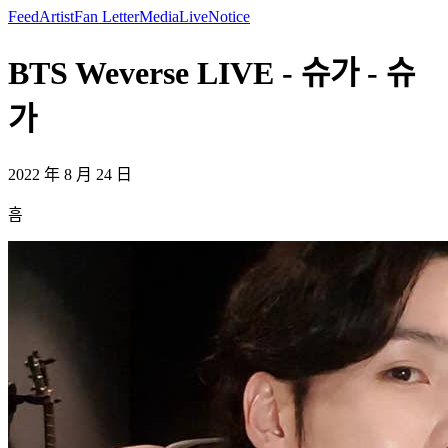
Feed
Artist
Fan Letter
Media
Live
Notice
BTS Weverse LIVE - 슈가 - 슈
가
2022 年 8 月 24 日
흠