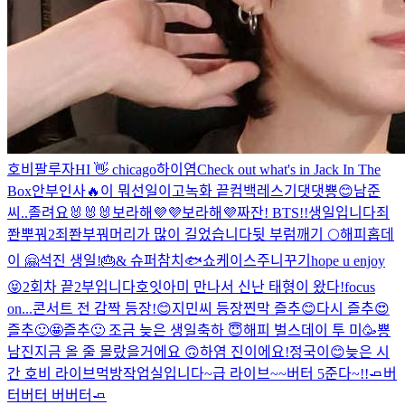
호비팔루자
HI 👋 chicago
하이염
Check out what's in Jack In The
Box
안부인사🔥
이 뭐선일이고
녹화 끝
컴백
레스기
댓댓
뿅😊
남준
씨..
졸려요🐰🐰🐰
보라해💜💜
보라해💜
짜잔! BTS!!
생일입니다
죄
쫜뿌꿔2
죄쫜부꿔
머리가 많이 길었습니다
뒷 부럼깨기 🌕
해피홉데
이 🤗
석진 생일!🎂& 슈퍼참치🐟쇼케이스
주니꾸기
hope u enjoy
😝
2회차 끝
2부입니다
호잇
아미 만나서 신난 태형이 왔다!
focus
on...
콘서트 전 감짝 등장!😊
지민씨 등장
찐막 즐추😊
다시 즐추😍
즐추🙂🤩
즐추🙂
조금 늦은 생일축하 😇
해피 벌스데이 투 미🥳
뿅
남진
지금 올 줄 몰랐을거에요 🙃
하염 진이에요!
정국이😊
늦은 시
간 호비 라이브
먹방
작업실입니다~
급 라이브~~
버터 5준다~!!🧈
버
터버터 버버터🧈