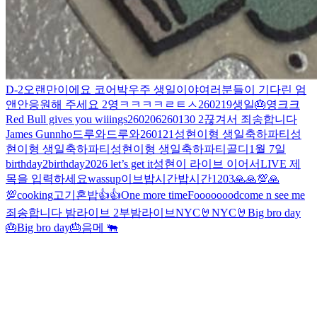
D-2
오랜만이에요 코어
박우주 생일이야
여러분들이 기다린 엄
앤안
응원해 주세요 2
영ㅋㅋㅋㅋㄹㅌㅅ
260219
생일
🎂
영크크
Red Bull gives you wiiings
260206
260130 2
끊겨서 죄송합니다
James Gunnho
드루와드루와
260121
성현이형 생일축하파티
성
현이형 생일축하파티
성현이형 생일축하파티
골디
1월 7일
birthday2
birthday
2026 let’s get it
성현이 라이브 이어서
LIVE 제
목을 입력하세요
wassup
이브
밥시간
밥시간
1203
🙏🙏
💯🙏
💯
cooking
고기
혼밥
👍
👍
One more time
Foooooood
come n see me
죄송합니다 밤라이브 2부
밤라이브
NYC🤘
NYC🤘
Big bro day
🎂
Big bro day🎂
음메 🐃