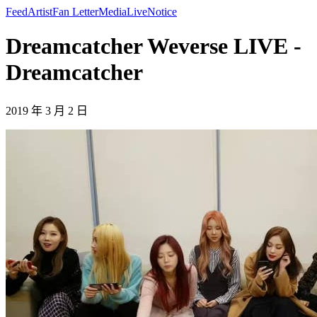
Feed
Artist
Fan Letter
Media
Live
Notice
Dreamcatcher Weverse LIVE -
Dreamcatcher
2019 年 3 月 2 日