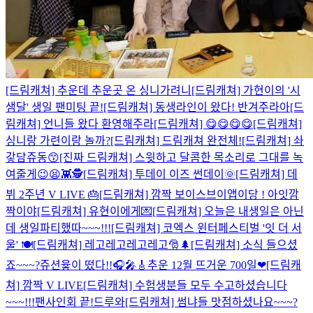
[드림캐쳐] 추운데 추운곳 온 싱니가려니
[드림캐쳐] 가현이의 '시
샘달' 생일 팬미팅 끝!
[드림캐쳐] 동생라인이 왔다! 반겨주라아
[드
림캐쳐] 언니들 왔다 환영해주라
[드림캐쳐] 😋😋😋😋
[드림캐쳐]
싱니랑 가련이랑 놀까?
[드림캐쳐] 드림캐쳐 완전체!
[드림캐쳐] 솨
갛담쥬동😙
[진짜 드림캐쳐] 스윗하고 달콤한 목소리로 그대를 녹
여줄게😉😫👾🕵
[드림캐쳐] 투데이 이즈 썬데이🌞
[드림캐쳐] 데
뷔 2주년 V LIVE 🎂
[드림캐쳐] 깜짝 보이스브이앱이당 ! 아잇깜
짝이야
[드림캐쳐] 유현이에게💌
[드림캐쳐] 오늘은 내생일은 아닌
데 생일파티했따~~~!!!
[드림캐쳐] 코엑스 윈터페스티벌 '잇 더 서
울' 🍽
[드림캐쳐] 레고레고레고레고🎅🌲
[드림캐쳐] 소식 들으셨
죠~~~?
쥬션윻이 떴다!!🎧🎤🎸
추운 12월 뜨거운 700일❤
[드림캐
쳐] 깜짝 V LIVE
[드림캐쳐] 수험생분들 모두 수고하셨습니다
~~~!!!
팬사인회 끝!드루와
[드림캐쳐] 썸냐들 맛점하셨나요~~~?