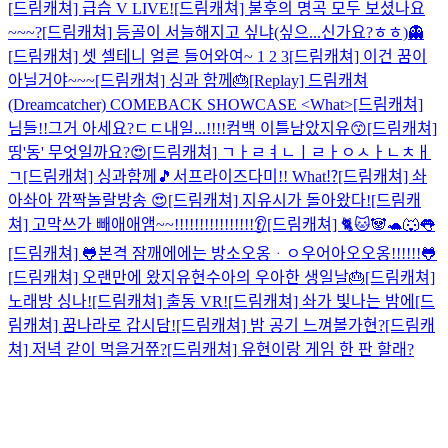
[드림캐쳐] 급습 V LIVE!
[드림캐쳐] 불후의 명곡 모두 보셨나요
~~~?
[드림캐쳐] 등골이 서늘해지고 싶냐(싶으...신가요?ㅎㅎ)👻
[드림캐쳐] 셋 셀테니 얼른 들어와여~ 1 2 3
[드림캐쳐] 이건 꿈이
아닐거야~~~
[드림캐쳐] 싱과 함께🎂
[Replay] 드림캐쳐
(Dreamcatcher) COMEBACK SHOWCASE <What>
[드림캐쳐]
님들!!그거 아세요?ㄷㄷ내일...!!!!
컴백 이틀남았지유😙
[드림캐쳐]
띵'동' 무엇일까요?😍
[드림캐쳐] ㄱㅏㄹㅕㄴㅣㄹㅏㅇㅅㅏㄴㅊㅐ
ㄱ
[드림캐쳐] 싱과함께🎵
서프라이즈다미!! What⁉
[드림캐쳐] 솨
아솨아 깜짝놀랄방송 😍
[드림캐쳐] 지유시가 돌아왔다!
[드림캐
쳐] 고막쓰가 빼애애앰~~!!!!!!!!!!!!!!!!👂
[드림캐쳐] 🐈🐱🐼🐢🐺👅
[드림캐쳐] 🐸본격 잠깨에에는 방소오옹ᆞㅇ우어아오오옹!!!!!!🐸
[드림캐쳐] 오랜만에 왔지유현
수아의 우아한 생일날🎂
[드림캐쳐]
노래방 싱나!
[드림캐쳐] 출동 VR!
[드림캐쳐] 솨가 빛나는 밤에
[드
림캐쳐] 꿈나라로 갑시담!
[드림캐쳐] 밤 공기 느껴볼가현?
[드림캐
쳐] 저녁 같이 먹을거쮸?
[드림캐쳐] 유현이랑 게임 한 판 할래?