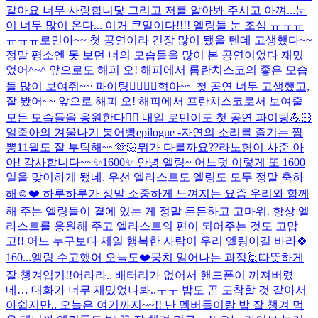
같아요 너무 사랑합니닿 그리고 저를 알아봐 주시고 아껴...
눈
이 너무 많이 온다... 이거 큰일이다!!!! 엘링들 눈 조심 ㅠㅠㅠ
ㅠㅠㅠ
로민아~~ 첫 공연이라 긴장 많이 됐을 텐데 고생했다~~
정말 평소엔 못 보던 너의 모습들을 많이 본 공연이었다 재밌
었어^~^ 앞으로도 해피 오! 해피에서 롬란치스코의 좋은 모습
들 많이 보여줘~~ 파이팅👍🏻👍🏻
혁아~~ 첫 공연 너무 고생했고,
잘 봤어~~ 앞으로 해피 오! 해피에서 프란치스코로서 보여줄
모든 모습들을 응원한다👍🏻 내일 로민이도 첫 공연 파이팅💪🏻
얼죽아의 겨울나기 붕어빵
epilogue -자연의 소리를 즐기는 짬
뽕
11월도 잘 부탁해~~🫶🏻
뭐가 다를까요??
라노형이 사준 아
아! 감사합니다~~
✨1600✨ 안녕 엘링~ 어느덧 이렇게 또 1600
일을 맞이하게 됐네. 우선 엘라스트도 엘링도 모두 정말 축하
해☺️❤️ 하루하루가 정말 소중하게 느껴지는 요즘 우리와 함께
해 주는 엘링들이 곁에 있는 게 정말 든든하고 고마워. 항상 엘
라스트를 응원해 주고 엘라스트의 편이 되어주는 것도 고맙
고!! 어느 누구보다 제일 행복한 사람이 우리 엘링이길 바라🍀
160...
엘링 수고했어 오늘도❤️
뭉치 일어나는 과정🙋
따뜻하게
잘 챙겨입기!!
어라라.. 배터리가 없어서 핸드폰이 꺼져버렸
네… 대화가 너무 재밌었나봐..ㅜㅜ 밥도 곧 도착할 것 같아서
아쉽지만.. 오늘은 여기까지~~!! 난 멤버들이랑 밥 잘 챙겨 먹