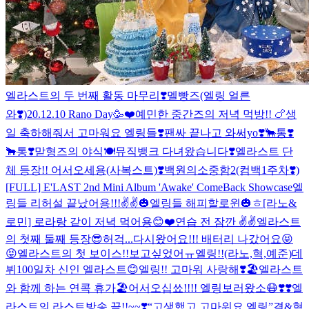
엘라스트의 두 번째 활동 마무리❣️
멜빵즈(엘링 얼른
와❣️)
20.12.10 Rano Day🥳❤️
예민한 중간즈의 저녁 먹방!! 🍗
생
일 축하해줘서 고마워요 엘링들❣️
팬싸 끝나고 와써yo❣️
🐂통❣️
🐂통❣️
맏형즈의 야식🍽
뮤직뱅크 다녀왔습니다❣️
엘라스트 단
체 등장!! 어서오세용(사복스트)❣️
백원의소중함2(컴백1주차❣️)
[FULL] E'LAST 2nd Mini Album 'Awake' ComeBack Showcase
엘
링들 리허설 끝났어용!!!✌️✌️
🎃엘링들 해피할로윈🎃ㅎ
[라노&
로민] 로라랑 같이 저녁 먹어용😊❤️
연습 전 잠깐 ✌️✌️
엘라스트
의 첫째 둘째 등장😎
허걱...다시왔어요!!! 배터리 나갔어요😝
😝
엘라스트의 첫 보이스!!보고싶었어ㅠ엘링!!(라노,혁,예준)
데
뷔100일차 신인 엘라스트😊엘링!! 고마워 사랑해❣️
🏖엘라스트
와 함께 하는 연콕 휴가🏖
어서오십쑈!!!! 엘링보러왔소😷❣️❣️
엘
라스트의 라스트방송 끝!!~~❣️“고생했고 고마워요 엘링”
결&혁