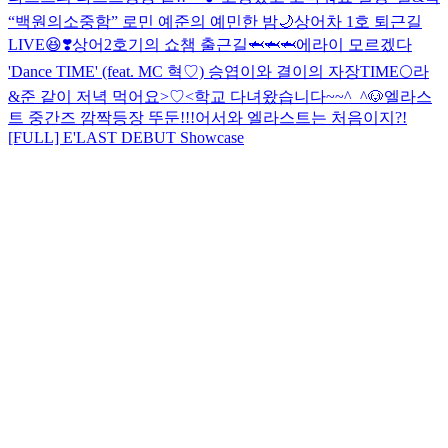
“백원의소중함”
로민 예준의 예민한 밤🌙
상어차 1호 퇴근길
LIVE😆❣️
상어2호기의 쇼챔 출근길🦈🦈🦈
에라이 모르겠다
'Dance TIME' (feat. MC 혁♡)
승엽이와 결이의 자장TIME🌕
라
&준 같이 저녁 먹어요>♡<
학교 다녀왔습니다~~^_^🐶
엘라스
트 중간즈 깜짝등장 뚜둔!!!
어서와 엘라스트는 처음이지?!
[FULL] E'LAST DEBUT Showcase