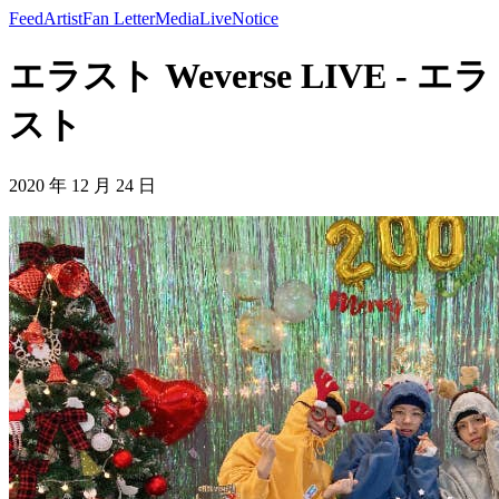
Feed
Artist
Fan Letter
Media
Live
Notice
エラスト Weverse LIVE - エラ
スト
2020 年 12 月 24 日