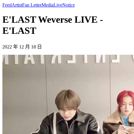
Feed
Artist
Fan Letter
Media
Live
Notice
E'LAST Weverse LIVE -
E'LAST
2022 年 12 月 18 日