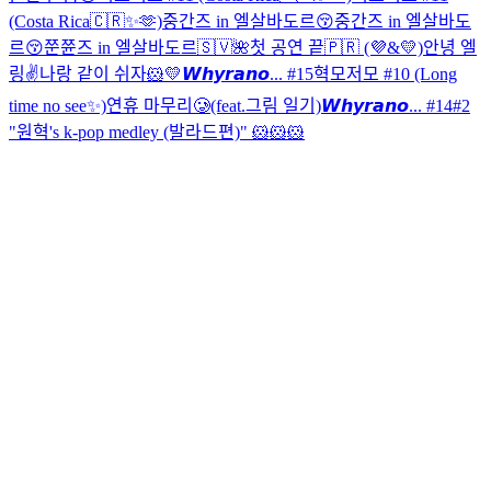
(Costa Rica🇨🇷✨🫶)
중간즈 in 엘살바도르😚
중간즈 in 엘살바도
르😚
쭌쮼즈 in 엘살바도르🇸🇻🌺
첫 공연 끝🇵🇷 (💜&💛)
안녕 엘
링✌️
나랑 같이 쉬자🐹💛
𝙒𝙝𝙮𝙧𝙖𝙣𝙤... #15
혁모저모 #10 (Long
time no see✨)
연휴 마무리🥲(feat.그림 일기)
𝙒𝙝𝙮𝙧𝙖𝙣𝙤... #14
#2
"원혁's k-pop medley (발라드편)"
🐹🐹🐹