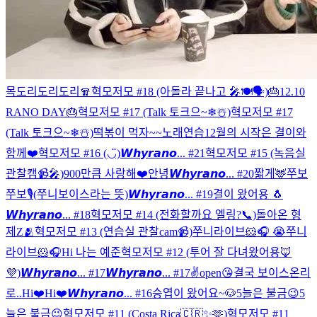
목도리도리도리🧣
혁모저모 #18 (아돌라 끝나고 🎤🍽🗣)
🎂12.10
RANO DAY🎂
혁모저모 #17 (Talk 토크으~❄☃️)
혁모저모 #17
(Talk 토크으~❄☃️)
떡볶이 먹자~~
노래연습
12월의 시작은 결이와
함께❤️
혁모저모 #16 (◡̈)
𝙒𝙝𝙮𝙧𝙖𝙣𝙤... #21
혁모저모 #15 (녹음실
관찰캠📹🎤)
900만큼 사랑해❤️
안녕
𝙒𝙝𝙮𝙧𝙖𝙣𝙤... #20
짧게🦌
쭈보
쭈보🎙️(쭈니보이스라는 뜻)
𝙒𝙝𝙮𝙧𝙖𝙣𝙤... #19
결이 왔어용 🐧
𝙒𝙝𝙮𝙧𝙖𝙣𝙤... #18
혁모저모 #14 (전화할까요 엘링?📞)
돌아온 형
제Z🫂
혁모저모 #13 (연습실 관찰cam📹)
쭈니라이브🐹🎧 😭
쭈니
라이브🐹🎧
Hi 나는 예준
혁모저모 #12 (투어 잘 다녀왔어용🦊
💜)
𝙒𝙝𝙮𝙧𝙖𝙣𝙤... #17
𝙒𝙝𝙮𝙧𝙖𝙣𝙤... #17
✌️open😘
결국 보이스온리
로..
Hi❤️
Hi❤️
𝙒𝙝𝙮𝙧𝙖𝙣𝙤... #16
승엽이 왔어요~🐶
5늘은 불금😉
5
늘은 불금😉
혁모저모 #11 (Costa Rica🇨🇷✨🫶)
혁모저모 #11