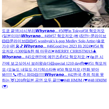
도쿄 끝!
히사시부리
𝙒𝙝𝙮𝙧𝙖𝙣𝙤... #50
🦌in Tokyo
#58 혁모저모
(일본이야!)
𝙒𝙝𝙮𝙧𝙖𝙣𝙤... #49
#57 혁모저모 (🤟)
잠깐|~
쭌라이브
🐹🐹
쭌라이브🐹🐹
#5 wonhyuk's k-pop Medley Solo Artist (솔로
가수)편 🎤🎵
𝙒𝙝𝙮𝙧𝙖𝙣𝙤... #46
Good bye 2023 Hi 2024♥
#54 혁
모저모 (1300일&한 해 마무리♥)
MERRY CHRISTMAS🎄
𝙒𝙝𝙮𝙧𝙖𝙣𝙤... #45
오랜만에 예민즈✌️
#52 혁모저모 (♥)
늦은 시
간에 보고싶어서 보러왔슴다🐹
special 1210 day🎂❤️
#51 혁모저
모 (오늘도 내일도 아기락스타🤟)
#50 혁모저모 (전화 받아
봐!!!!! 📞)
쭈니 와따🐹!!!!!
𝙒𝙝𝙮𝙧𝙖𝙣𝙤... #42
한국 추위 적응 못
하는 🦌
1201🎂
일본 공연 모두 끝!!!❤️
#48 HMJM (❤)
#48 HMJM
(❤)