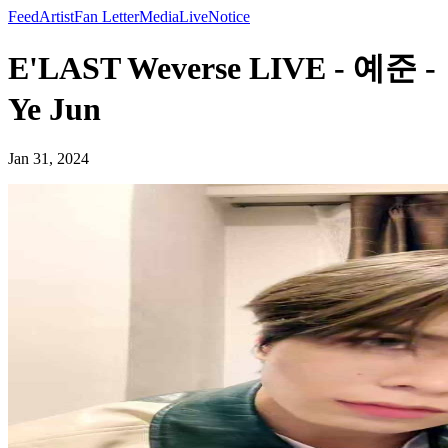
Feed
Artist
Fan Letter
Media
Live
Notice
E'LAST Weverse LIVE - 예준 -
Ye Jun
Jan 31, 2024