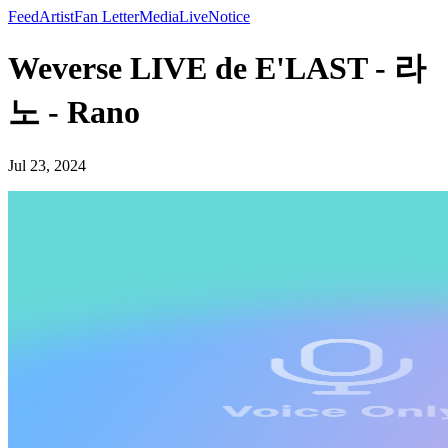
Feed
Artist
Fan Letter
Media
Live
Notice
Weverse LIVE de E'LAST - 라
노 - Rano
Jul 23, 2024