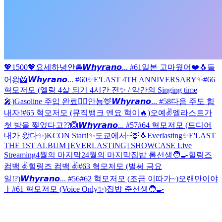
💖1500💖
요세하녕안
🚘
𝙒𝙝𝙮𝙧𝙖𝙣𝙤... #61
일본 고마웠어❤️
🐧
들
어왕🐹
𝙒𝙝𝙮𝙧𝙖𝙣𝙤... #60
✨E'LAST 4TH ANNIVERSARY✨
#66
혁모저모 (엘링 4살 되기 4시간 전✨ / 약간의 Singing time
🎤)
Gasoline 주입 완료❤️‍🔥
안뇽🦌
𝙒𝙝𝙮𝙧𝙖𝙣𝙤... #58
다음 주도 힘
내자!
#65 혁모저모 (뮤직뱅크 엔요 혁이🔥)
오예✌️
엘라스트가
첫 방을 찢었다고??🙆
𝙒𝙝𝙮𝙧𝙖𝙣𝙤... #57
#64 혁모저모 (드디어
내가 왔다✨)
KCON Start!✨
도쿄에서~🦌
🐧
Everlasting✨
E'LAST
THE 1ST ALBUM [EVERLASTING] SHOWCASE Live
Streaming
4월의 마지막2
4월의 마지막
집밥 롬선생🧑‍🍳
힐링즈
컴백 ✌️
힐링즈 컴백 ✌️
#63 혁모저모 (벌써 금요
일!?)
𝙒𝙝𝙮𝙧𝙖𝙣𝙤... #56
#62 혁모저모 (조금 이따가~)
오랜만이야
ㅑ
#61 혁모저모 (Voice Only✨)
집밥 준선생🧑‍🍳