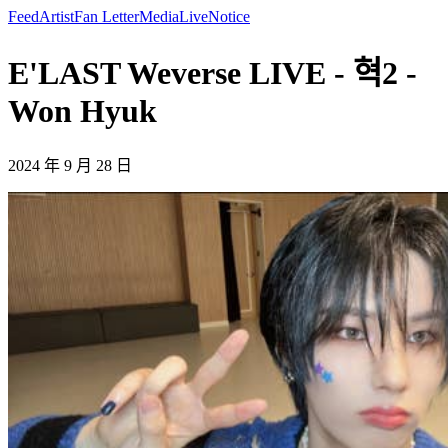
Feed
Artist
Fan Letter
Media
Live
Notice
E'LAST Weverse LIVE - 혁2 -
Won Hyuk
2024 年 9 月 28 日