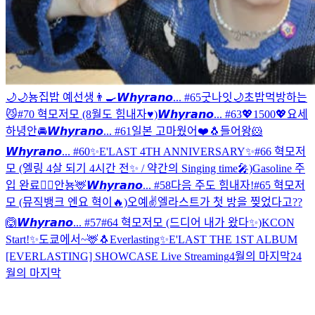
🌙
🌙
뇽
집밥 예선생👨‍🍳
𝙒𝙝𝙮𝙧𝙖𝙣𝙤... #65
굿나잇🌙
초밥먹방하는
😼
#70 혁모저모 (8월도 힘내자♥)
𝙒𝙝𝙮𝙧𝙖𝙣𝙤... #63
💖1500💖
요세
하녕안
🚘
𝙒𝙝𝙮𝙧𝙖𝙣𝙤... #61
일본 고마웠어❤️
🐧
들어왕🐹
𝙒𝙝𝙮𝙧𝙖𝙣𝙤... #60
✨E'LAST 4TH ANNIVERSARY✨
#66 혁모저
모 (엘링 4살 되기 4시간 전✨ / 약간의 Singing time🎤)
Gasoline 주
입 완료❤️‍🔥
안뇽🦌
𝙒𝙝𝙮𝙧𝙖𝙣𝙤... #58
다음 주도 힘내자!
#65 혁모저
모 (뮤직뱅크 엔요 혁이🔥)
오예✌️
엘라스트가 첫 방을 찢었다고??
🙆
𝙒𝙝𝙮𝙧𝙖𝙣𝙤... #57
#64 혁모저모 (드디어 내가 왔다✨)
KCON
Start!✨
도쿄에서~🦌
🐧
Everlasting✨
E'LAST THE 1ST ALBUM
[EVERLASTING] SHOWCASE Live Streaming
4월의 마지막2
4
월의 마지막