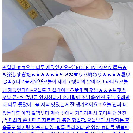
귀엽다 ㅎㅎ
오늘 너무 재밌었어요~♡
ROCK IN JAPAN 最高🔥
🤟
楽しすぎた🔥🔥🔥🔥🔥🔥🤘🤘
🐱🖤
リハ終わり🔥🔥🔥🔥
暑い
🫠
🎩
✈️
다녀올게요👋
오늘이 세계 고양이의 날이라고 하네요
오늘
넘 재밌었다아~
오늘도 기절각이네
🤍🖤
힛백 첫방🔥🔥🔥
브힛백
첫방 끝~💪😆
방금 양치하다가 손가락에 쥐남😂
엔진 오늘 오래봐
서 너무 좋았어...❤️ 저녁 맛있는거 잘 챙겨먹어요!!!
오늘 진짜 더
웠는데도 아침 일찍부터 계속 밖에서 기다려줘서 고마워요 엔진
🫠 저희가 준비한 디저트로 당 충전 했길🥰 오늘부터 시작되는 후
속곡도 뽜이링 해봅시다잉~
틱톡 올리려다 만 영상 ㅎ
다들 행복한