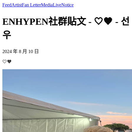
Feed
Artist
Fan Letter
Media
Live
Notice
ENHYPEN社群貼文 - 🤍🧡 - 선
우
2024 年 8 月 10 日
🤍🧡