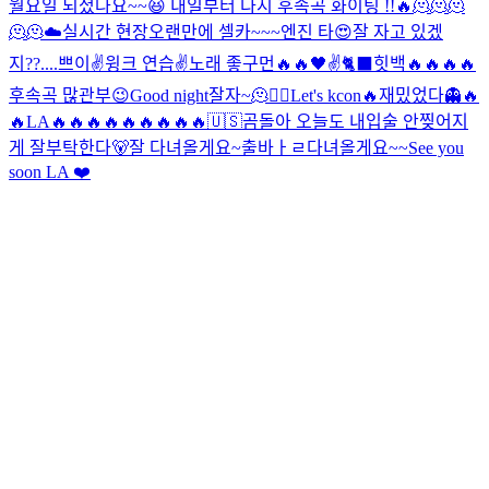
월요일 되셨나요~~😆 내일부터 다시 후속곡 화이팅 !!🔥
🫠🫠🫠
🫠🫠
☁️
실시간 현장
오랜만에 셀카~~~
엔진 타
😍
잘 자고 있겠
지??....
쁘이✌️
윙크 연습✌️
노래 좋구먼🔥🔥
🖤
✌️
🐈‍⬛
힛백🔥🔥🔥🔥
후속곡 많관부😉
Good night
잘자~
🫠
❤️‍🔥
Let's kcon🔥
재밌었다👻
🔥
🔥
LA🔥🔥🔥🔥🔥🔥🔥🔥🔥
🇺🇸
곰돌아 오늘도 내입술 안찢어지
게 잘부탁한다🐻
잘 다녀올게요~
출바ㅏㄹ
다녀올게요~~
See you
soon LA ❤️