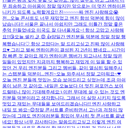
간들은 평생 잊지 못할 것 같아요. 많이 실수도 하고 그래서 너
무 죄송하고 아쉬움이 정말 많지만 앞으로는 더 멋진 엔하이픈
니키가 되도록 노력할게요!! 진~~~~~~짜 엔진 사랑해요😭
전...
오늘 콘서트도 너무 재밌었고 엔진 함성 덕분에 힘이 많이
났습니다!! 서울은 끝나서 아쉽지만 그래도 이틀간 정말 좋은
추억 만들었네요 미국도 잘 다녀올게요~! 항상 고맙고 사랑해
요!!😘
오늘 셀카 🤳 😍 👍
양일간 엔진분들 덕분에 정말 정말 행
복했습니다♡ 항상 고맙다는 말 드리고싶고 진짜 많이 사랑해
요♥️ 그리고 벌써 엔하이픈이 결성된 지 2년이 됐네요... 시간이
참 빠른 것 같아요 제가 엔하이픈 멤버가 되고나서 정말 많은
일들이 있었지만 지금까지 행복하고 재밌게 이 일을 할 수 있
었던 건 우리 엔진분들 그리고 멤버들, 같이 열심히 일해주시
는 스텝분들 덕분이...
엔진~오늘 와주셔서 정말 고마워요~❤︎
오늘 엔진 분들께 멋있는 모습 보여드리고 싶었는데 조금 아쉬
움이 남은 것 같아요. 내일은 오늘보다 더 멋진 퍼포먼스 보여
드릴테니 많이 기대해주세요:) 이런 무대에 설 수 있는 것도 엔
진분들 덕분이라고 생각합니다. 그래서 더 실망 시키지 않도록
멋있고 재밌는 무대들을 보여드리겠습니다!! 엔진 사랑하고
내일 또 봐요~😊
정말 콘서트를 준비하면서 고난과 걱정이 많
았는데 그래도 엔진여러분들 힘입어 무사히 첫 콘서트를 끝냈
네요! 항상 너무 감사하다는 말씀드리고싶고 이렇게 엔진 여
러분들과 새로운 추억의 한 페이지가 시작된 것 같아서 너무