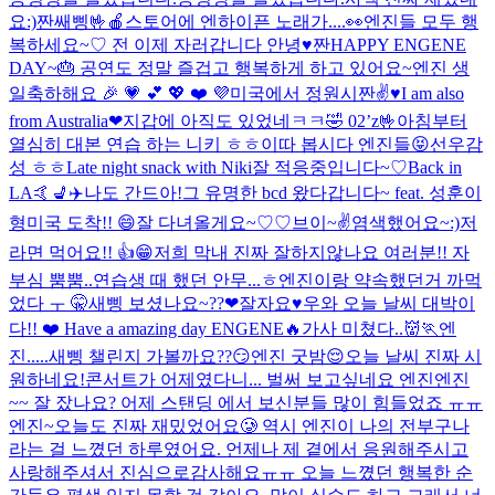
요:)
짠
쌔삥🤟
🍎스토어에 엔하이픈 노래가....👀
엔진들 모두 행
복하세요~♡ 전 이제 자러갑니다 안녕♥️
짠
HAPPY ENGENE
DAY~🎂 공연도 정말 즐겁고 행복하게 하고 있어요~
엔진 생
일축하해요 🎉 💗 💕 💖 ❤️ 💜
미국에서 정원시
짠
✌️♥️
I am also
from Australia❤︎
지갑에 아직도 있었네ㅋㅋ🤣 02’z🤟
아침부터
열심히 대본 연습 하는 니키 ㅎㅎ
이따 봅시다 엔진들😝
선우감
성 ㅎㅎ
Late night snack with Niki
잘 적응중입니다~♡
Back in
LA🤙
💺✈️
나도 간드아!
그 유명한 bcd 왔다갑니다~ feat. 성훈이
형
미국 도착!! 😄
잘 다녀올게요~♡♡
브이~✌️
염색했어요~:)
저
라면 먹어요!! 👍😁
저희 막내 진짜 잘하지않나요 여러분!! 자
부심 뿜뿜..
연습생 때 했던 안무...ㅎ
엔진이랑 약속했던거 까먹
었다 ㅜ 🤫
새삥 보셨나요~??❤︎
잘자요♥️
우와 오늘 날씨 대박이
다!! ❤️ Have a amazing day ENGENE🔥
가사 미쳤다..👹🏃
엔
진.....새삥 챌린지 가볼까요??😏
엔진 굿밤😌
오늘 날씨 진짜 시
원하네요!
콘서트가 어제였다니... 벌써 보고싶네요 엔진
엔진
~~ 잘 잤나요? 어제 스탠딩 에서 보신분들 많이 힘들었죠 ㅠㅠ
엔진~오늘도 진짜 재밌었어요🥲 역시 엔진이 나의 전부구나
라는 걸 느꼈던 하루였어요. 언제나 제 곁에서 응원해주시고
사랑해주셔서 진심으로감사해요ㅠㅠ 오늘 느꼈던 행복한 순