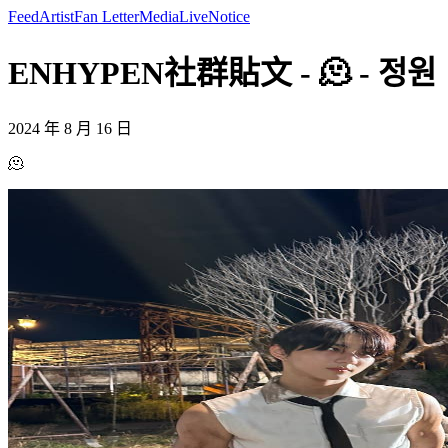
Feed
Artist
Fan Letter
Media
Live
Notice
ENHYPEN社群貼文 - 🫠 - 정원
2024 年 8 月 16 日
🫠