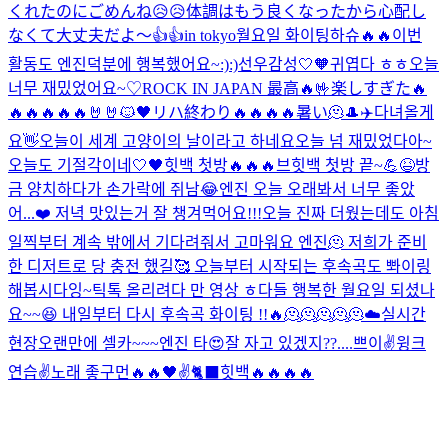
くれたのにごめんね😥😥体調はもう良くなったから心配し
なくて大丈夫だよ～👍👍
in tokyo
월요일 화이팅하슈🔥🔥
이번
활동도 엔진덕분에 행복했어요~:):)
선우감성
🤍🧡
귀엽다 ㅎㅎ
오늘
너무 재밌었어요~♡
ROCK IN JAPAN 最高🔥🤟
楽しすぎた🔥
🔥🔥🔥🔥🔥🤘🤘
🐱🖤
リハ終わり🔥🔥🔥🔥
暑い🫠
🎩
✈️
다녀올게
요👋
오늘이 세계 고양이의 날이라고 하네요
오늘 넘 재밌었다아~
오늘도 기절각이네
🤍🖤
힛백 첫방🔥🔥🔥
브힛백 첫방 끝~💪😆
방
금 양치하다가 손가락에 쥐남😂
엔진 오늘 오래봐서 너무 좋았
어...❤️ 저녁 맛있는거 잘 챙겨먹어요!!!
오늘 진짜 더웠는데도 아침
일찍부터 계속 밖에서 기다려줘서 고마워요 엔진🫠 저희가 준비
한 디저트로 당 충전 했길🥰 오늘부터 시작되는 후속곡도 뽜이링
해봅시다잉~
틱톡 올리려다 만 영상 ㅎ
다들 행복한 월요일 되셨나
요~~😆 내일부터 다시 후속곡 화이팅 !!🔥
🫠🫠🫠🫠🫠
☁️
실시간
현장
오랜만에 셀카~~~
엔진 타
😍
잘 자고 있겠지??....
쁘이✌️
윙크
연습✌️
노래 좋구먼🔥🔥
🖤
✌️
🐈‍⬛
힛백🔥🔥🔥🔥