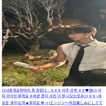
다녀올게요👋
머리 좀 잘랐다... ㅎㅎㅎ 아주 살짝 ㅎㅎ
🖤😎
(3) 이
따 라이브 할게요 ㅎ
바꾼 폰이 사진 더 잘 나오는듯
✌️
(2) ㅎㅎ (새
로운 셀카)
도착🔥
잘자요 💙 (1)
エンジン～今日楽しみにしてて