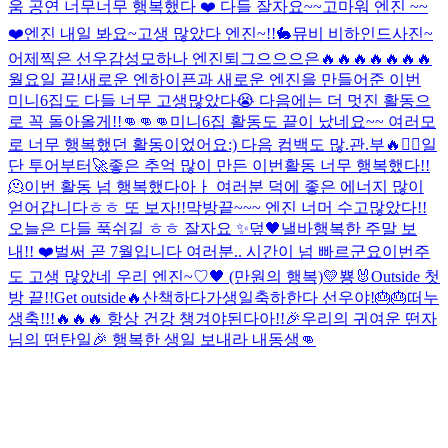
움 공연 너무너무 행복했다 ❤️ 다들 잘자요~~
고마워 엔진 ~~
❤️
엔진 내일 봐요~
고생 많았다 엔진~!!
🐇
뮤비 비하인드사진~
어제찍은 선우감성
모하나 엔진
퇴그으으으은
🔥🔥🔥🔥🔥🔥🔥
월요일 끝!
새로운 엔하이픈과 새로운 엔진을 만들어준 이번
미니6집도 다들 너무 고생많았다😭 다음에는 더 멋진 활동으
로 꼭 돌아올게!!👊👊👊
미니6집 활동도 끝이 났네요~~ 여러모
로 너무 행복했던 활동이었어요:) 다음 컴백도 많.관.부🔥❤️‍🔥일
단 투어부터🚀
좋은 추억 많이 만든 이번활동 너무 행복했다!!
🫠
이번 활동 넘 행복했다아ㅏ 여러분 덕에 좋은 에너지 많이
얻어갑니다ㅎㅎ 또 보자!!
막방끝~~~ 엔진 너머 수고많았다!!
오늘은 다들 푹쉬길 ㅎㅎ 잘자요 ✨️
덮
🖤낼바
행복한 주말 보
내!! ❤️
벌써 곧 7월입니다 여러분.. 시간이 넘 빠르군요
이번주
도 고생 많았네 우리 엔진~♡
🖤 (만원의 행복)
💛
뿅🐰
Outside 첫
방 끝!!
Get outside🔥
산책하다가
생일축하한다 선우야!🎂🎂
떠누
생축!!!🔥🔥🔥 항상 건강 챙겨야된다아!!
🎉우리의 귀여운 떤자
님의 떤탄일🎉 행복한 생일 보내라 내동생👊