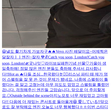
😃
낼도 활기차게 가보자구🔥🔥
Vevo 사진 배달이요~
어제찍은
달
잘자ㅏㅏ엔진~
잘자 💙
✌️
Catch you soon, London!
Catch you
soon, London!🛫
굿나잇♡
라이브실패한기념 선물🤍
가을아 생
일축하해! 정말 많은 엔진 분들도 축하해 주셔서 감사합니
다!!
Hot as 🔥
다들 조심...
한국왔다🤘❤️‍🔥
리스닝 파티 때 제가 영
어 스펠링을 잘 못 쓴 것이 문제가 됐네요. 나중에 스펠링이 틀
렸다는 걸 알고 고쳤는데 아무 의도도 없었고 스펠링을 틀렸던
겁니다. 걱정해주신 엔진들 고맙습니다. 앞으로 더 주의할게
요.
🌕
Outside behind the scene
아지노모토 너무 재밌었고 고마웠
다!! 다음에 더 재밌는 콘서트로 돌아올게😆 愛している!!
앞으
로도 잘 부탁해요 엔진 오늘도 너무 행복했다ㅎㅎ
이번 스타디