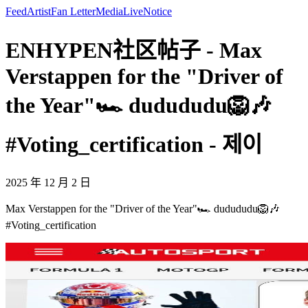
Feed
Artist
Fan Letter
Media
Live
Notice
ENHYPEN社区帖子 - Max
Verstappen for the "Driver of
the Year"🏎 dudududu🦁🎶
#Voting_certification - 제이
2025 年 12 月 2 日
Max Verstappen for the "Driver of the Year"🏎 dudududu🦁🎶
#Voting_certification