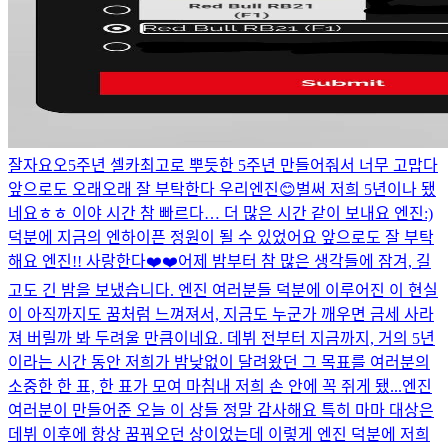
잘자요오
5주년 셀카
최고로 뿌듯한 5주년 만들어줘서 너무 고맙다
앞으로도 오래오래 잘 부탁한다 우리엔진😊
벌써 저희 5년이나 됐
네요ㅎㅎ 이야 시간 참 빠르다… 더 많은 시간 같이 보내요 엔진:)
덕분에 지금의 엔하이픈 정원이 될 수 있었어요 앞으로도 잘 부탁
해요 엔진!! 사랑한다❤️❤️
어제 밤부터 참 많은 생각들에 잠겨, 길
고도 긴 밤을 보냈습니다. 엔진 여러분들 덕분에 이루어진 이 현실
이 아직까지도 꿈처럼 느껴져서, 지금도 누군가 깨우면 금세 사라
져 버릴까 봐 두려울 만큼이네요. 데뷔 전부터 지금까지, 거의 5년
이라는 시간 동안 저희가 밤낮없이 달려왔던 그 목표를 여러분의
소중한 한 표, 한 표가 모여 마침내 저희 손 안에 꼭 쥐게 됐...
엔진
여러분이 만들어준 오늘 이 상들 정말 감사해요 특히 마마 대상은
데뷔 이후에 항상 꿈꿔오던 상이었는데 이렇게 엔진 덕분에 저희