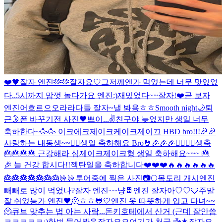
❤️
🖤
잘자 엔진🫶🫶
잘자요♡
그저께엔가 먹었는데 너무 맛있었
다..
5시까지 맘껏 놀다가요 엔진:)
재밌었다~~잘자!
❤️
곧 보자
엔진
어흐르으오라라
다들 잘자~
낼 봐용
ㅎㅎ
Smooth night🌙
퇴
근
🌛
폰 바꾸기전 사진
🖤
쁘이...✌️
친구야 늦었지만 생일 너무
축하한다~🥳🥳 이크에크제이크케이크
제이끄 HBD bro!!!🎉🎉
사랑하는 내동생~~❤️‍🔥
생일 축하해요 Bro🤘🎉🎉🎉❤️‍🔥❤️‍🔥
생축
🎂🎂🎂🎂 근강해라 심제이크
제이크형 생일 축하해요~~~ 🎂
🎉 늘 건강 합시다!!
젝탄일을 축하합니다❤️❤️❤️🔥🔥🔥🔥🔥🔥
🎂🎂🎂🎂🎂🎂🎂🤟🤟
투어중에 찍은 사진📷
🌕
목도리 개시
엔진
빼빼로 많이 먹었나?
잘자 엔진~~
냥
🍫
엔진 잘자아♡♡
🩶
주말
잘 쉬었능가 엔진
🖤
🫠
ㅎㅎ
🐸
💙
엔진 옷 따뜻하게 입고 다녀~~
🫠
큐브 맞추는 법 아는 사람...
돈키호테에서 산거 (근데 잘안씀
ㅋㅋㅋㅋㅋ;)
한번 묶어봣음
잘자요오
여기가 천국 👼
🎄
잘자요