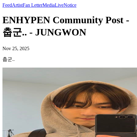
Feed
Artist
Fan Letter
Media
Live
Notice
ENHYPEN Community Post -
춥군.. - JUNGWON
Nov 25, 2025
춥군..