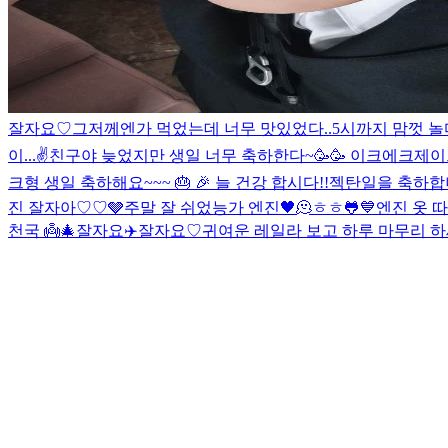
잘자요♡
그저께엔가 먹었는데 너무 맛있었다..
5시까지 맘껏 놀
이...✌️
친구야 늦었지만 생일 너무 축하한다~🥳🥳 이크에크제
크형 생일 축하해요~~~ 🎂 🎉 늘 건강 합시다!!
젝탄일을 축하합니다❤️
진 잘자아♡♡
🩶
주말 잘 쉬었능가 엔진
🖤
🫠
ㅎㅎ
🐸
💙
엔진 옷 따
천국 👼
🎄
잘자요
✈️
잘자요♡
귀여운 레일라 보고 하루 마무리 하세요