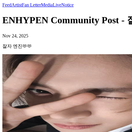
Feed
Artist
Fan Letter
Media
Live
Notice
ENHYPEN Community Post -
Nov 24, 2025
잘자 엔진🫶🫶