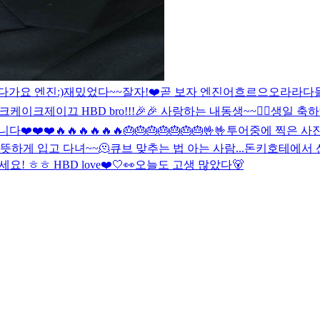
다가요 엔진:)
재밌었다~~잘자!
❤️
곧 보자 엔진
어흐르으오라라
다
이크케이크
제이끄 HBD bro!!!🎉🎉 사랑하는 내동생~~❤️‍🔥
생일 축하해요 
❤️❤️🔥🔥🔥🔥🔥🔥🎂🎂🎂🎂🎂🎂🎂🤟🤟
투어중에 찍은 사진
뜻하게 입고 다녀~~🫠
큐브 맞추는 법 아는 사람...
돈키호테에서 산
! ㅎㅎ HBD love❤️
🤍👀
오늘도 고생 많았다🐻