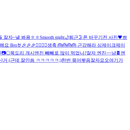
들 잘자~
낼 봐용
ㅎㅎ
Smooth night🌙
퇴근
🌛
폰 바꾸기전 사진
🖤
쁘
Bro🤘🎉🎉🎉❤️‍🔥❤️‍🔥
생축 🎂🎂🎂🎂 근강해라 심제이크
제이
📷
🌕
목도리 개시
엔진 빼빼로 많이 먹었나?
잘자 엔진~~
냥
🍫
엔
거 (근데 잘안씀 ㅋㅋㅋㅋㅋ;)
한번 묶어봣음
잘자요오
여기가