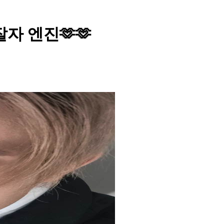
 잘자 엔진🫶🫶