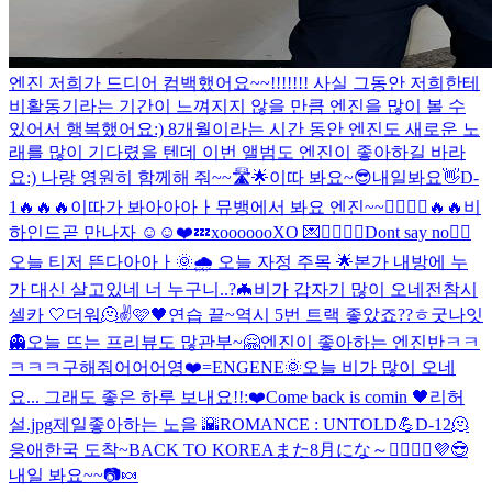
엔진 저희가 드디어 컴백했어요~~!!!!!!! 사실 그동안 저희한테
비활동기라는 기간이 느껴지지 않을 만큼 엔진을 많이 볼 수
있어서 행복했어요:) 8개월이라는 시간 동안 엔진도 새로운 노
래를 많이 기다렸을 텐데 이번 앨범도 엔진이 좋아하길 바라
요:) 나랑 영원히 함께해 줘~~🛣🌟
이따 봐요~😎
내일봐요👋
D-
1🔥🔥🔥
이따가 봐아아아ㅏ
뮤뱅에서 봐요 엔진~~🙋‍♂️🙋‍♂️
🔥🔥
비
하인드
곧 만나자 ☺️☺️❤️
💤
xoooooo
XO 💌
🙅‍♂️🙆‍♂️
Dont say no🙂‍↔️
오늘 티저 뜬다아아ㅏ
🌞🌧 오늘 자정 주목 🌟
본가 내방에 누
가 대신 살고있네 너 누구니..?
🦇
비가 갑자기 많이 오네
전참시
셀카 🤍
더워🫠
✌️
🩷🖤
연습 끝~
역시 5번 트랙 좋았죠??ㅎ
굿나잇
👻
오늘 뜨는 프리뷰도 많관부~
🤗
엔진이 좋아하는 엔진반
ㅋㅋ
ㅋㅋㅋ
구해줘어어어영
❤️=ENGENE
🌞
오늘 비가 많이 오네
요... 그래도 좋은 하루 보내요!!:❤️
Come back is comin 🖤
리허
설.jpg
제일좋아하는 노을 🌇
ROMANCE : UNTOLD💪
D-12
🫠
응애
한국 도착~
BACK TO KOREA
また8月にな～🙋‍♂️🙋‍♂️
💜
😎
내일 봐요~~
📷
🍬