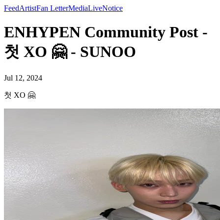
Feed
Artist
Fan Letter
Media
Live
Notice
ENHYPEN Community Post -
첫 XO 🤗 - SUNOO
Jul 12, 2024
첫 XO 🤗