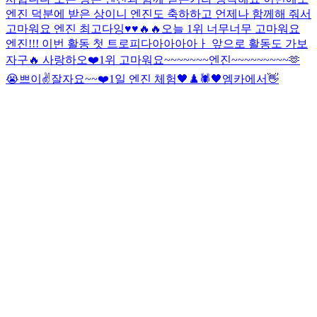
엔진 덕분에 받은 상이니 엔진도 축하하고 언제나 함께해 줘서
고마워요 엔진 최고다잉♥️♥️🔥🔥
오늘 1위 너무너무 고마워요
엔진!!! 이번 활동 첫 트로피다아아아아ㅏ 앞으로 활동도 가보
자구🔥 사랑하오❤️
1위 고마워요~~~~~~~엔진~~~~~~~~~🫶
😭
쁘이✌️
잘자요~~
❤️
1일 엔진 체험
🖤♟️🕷
🖤
엠카에서👋