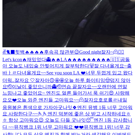
✌️
🐈‍⬛
힛백🔥🔥🔥🔥
후속곡 많관부😉
Good night
잘자~
🫠
❤️‍🔥
Let's kcon🔥
재밌었다👻
🔥🔥
LA🔥🔥🔥🔥🔥🔥🔥🔥🔥
🇺🇸
곰돌
아 오늘도 내입술 안찢어지게 잘부탁한다🐻
잘 다녀올게요~
출
바ㅏㄹ
다녀올게요~~
See you soon LA ❤️
너무 두껍게 입고 왔다
더워..
잘자요 🤍
잘자아
🙃
🤩🤩
오늘 하루 화이티잉
🤠
덥지 않아
요
🫡
이날이 좋았으니까👻
🫡
연습 끝
잘자요~~
오랜만에 연말
느낌나고 좋았어요~ 엔진도 얼른 들어가서 푹 쉬기😍 사랑해
요오❤️
오늘 와준 엔진들 고마워요~~🫠
잘자요호로롤ㄹ
내일
응원봉은 흰색으로 가자아
굿나잇🍀
엔진 뮤뱅 1등 너무 고마워
요 사랑한다구~~🫰🫰
엔진 덕분에 좋은 상 받고 시작하네요ㅎ
ㅎ 항상 고마워요😉 오늘도 다들 굿나잇😴
엔진 1등 감사합니
다 ~~
뮤직뱅크 1위 너무 고마워요 ❤️❤️
뮤직뱅크 1위! 너무 감
사합니다 모든 상은 엔진과 함께 받는거라 생각해요 이번에도