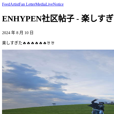
Feed
Artist
Fan Letter
Media
Live
Notice
ENHYPEN社区帖子 - 楽しすぎた🔥
2024 年 8 月 10 日
楽しすぎた🔥🔥🔥🔥🔥🔥🤘🤘