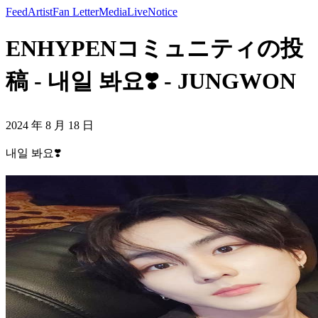
Feed
Artist
Fan Letter
Media
Live
Notice
ENHYPENコミュニティの投
稿 - 내일 봐요❣️ - JUNGWON
2024 年 8 月 18 日
내일 봐요❣️