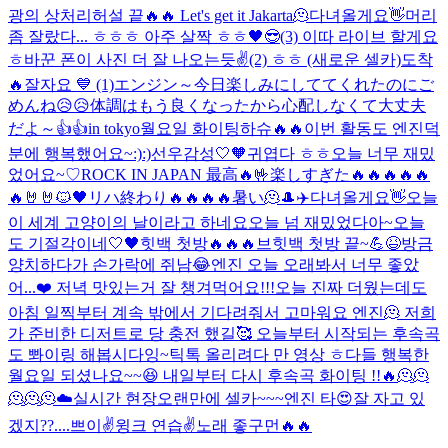
광의 상처
리허설 끝🔥🔥 Let's get it Jakarta
🫠
다녀올게요👋
머리
좀 잘랐다... ㅎㅎㅎ 아주 살짝 ㅎㅎ
🖤😎
(3) 이따 라이브 할게요
ㅎ
바꾼 폰이 사진 더 잘 나오는듯
✌️
(2) ㅎㅎ (새로운 셀카)
도착
🔥
잘자요 💙 (1)
エンジン～今日楽しみにしててくれたのにご
めんね😥😥体調はもう良くなったから心配しなくて大丈夫
だよ～👍👍
in tokyo
월요일 화이팅하슈🔥🔥
이번 활동도 엔진덕
분에 행복했어요~:):)
선우감성
🤍🧡
귀엽다 ㅎㅎ
오늘 너무 재밌
었어요~♡
ROCK IN JAPAN 最高🔥🤟
楽しすぎた🔥🔥🔥🔥🔥
🔥🤘🤘
🐱🖤
リハ終わり🔥🔥🔥🔥
暑い🫠
🎩
✈️
다녀올게요👋
오늘
이 세계 고양이의 날이라고 하네요
오늘 넘 재밌었다아~
오늘
도 기절각이네
🤍🖤
힛백 첫방🔥🔥🔥
브힛백 첫방 끝~💪😆
방금
양치하다가 손가락에 쥐남😂
엔진 오늘 오래봐서 너무 좋았
어...❤️ 저녁 맛있는거 잘 챙겨먹어요!!!
오늘 진짜 더웠는데도
아침 일찍부터 계속 밖에서 기다려줘서 고마워요 엔진🫠 저희
가 준비한 디저트로 당 충전 했길🥰 오늘부터 시작되는 후속곡
도 뽜이링 해봅시다잉~
틱톡 올리려다 만 영상 ㅎ
다들 행복한
월요일 되셨나요~~😆 내일부터 다시 후속곡 화이팅 !!🔥
🫠🫠
🫠🫠🫠
☁️
실시간 현장
오랜만에 셀카~~~
엔진 타
😍
잘 자고 있
겠지??....
쁘이✌️
윙크 연습✌️
노래 좋구먼🔥🔥